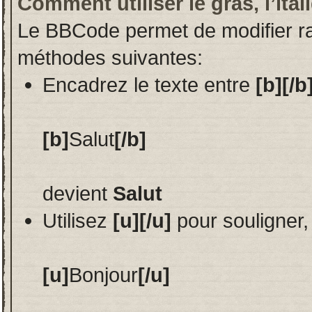
Comment utiliser le gras, l’ital
Le BBCode permet de modifier ra
méthodes suivantes:
Encadrez le texte entre
[b][/b
[b]
Salut
[/b]
devient
Salut
Utilisez
[u][/u]
pour souligner,
[u]
Bonjour
[/u]