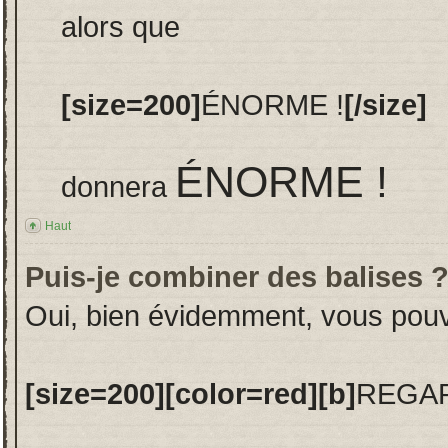
alors que
[size=200]
ÉNORME !
[/size]
ÉNORME !
donnera
Haut
Puis-je combiner des balises 
Oui, bien évidemment, vous pouvez
[size=200][color=red][b]
REGAR