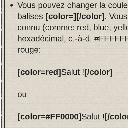
Vous pouvez changer la couleu
balises
[color=][/color]
. Vous
connu (comme: red, blue, yello
hexadécimal, c.-à-d. #FFFFFF
rouge:
[color=red]
Salut !
[/color]
ou
[color=#FF0000]
Salut !
[/colo