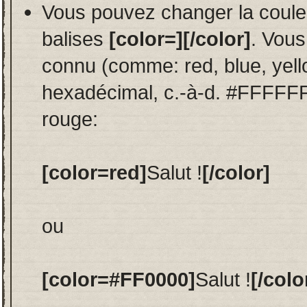
Vous pouvez changer la couleu
balises
[color=][/color]
. Vous
connu (comme: red, blue, yello
hexadécimal, c.-à-d. #FFFFFF
rouge:
[color=red]
Salut !
[/color]
ou
[color=#FF0000]
Salut !
[/colo