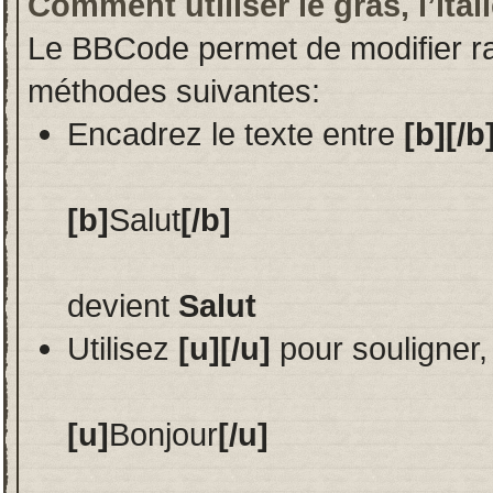
Comment utiliser le gras, l’ital
Le BBCode permet de modifier ra
méthodes suivantes:
Encadrez le texte entre
[b][/b
[b]
Salut
[/b]
devient
Salut
Utilisez
[u][/u]
pour souligner,
[u]
Bonjour
[/u]