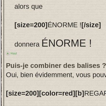
alors que
[size=200]
ÉNORME !
[/size]
ÉNORME !
donnera
Haut
Puis-je combiner des balises 
Oui, bien évidemment, vous pouvez
[size=200][color=red][b]
REGAR