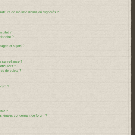
sateurs de ma liste d’amis ou d’ignorés ?
sultat ?
blanche ?!
ages et sujets ?
la surveillance ?
ticuliers ?
es de sujets ?
forum ?
ible ?
ns légales concernant ce forum ?