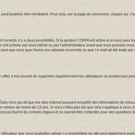
eut toutefois être réinitialisé. Pour cela, sur la page de connexion, cliquez sur
J’a
ont corrects, il y a deux possibilités. Si la gestion COPPA est active et si vous avez 
on soit activée par vous-même ou par l’administrateur avant que vous puissiez vous c
e peut que vous ayez fourni une adresse incorrecte ou que l’e-mail ait été traité par 
 effet, il est courant de supprimer régulièrement les utilisateurs ne postant pas pou
États-Unis qui dit que les sites Internet pouvant recueillir des informations de mi
er un mineur de moins de 13 ans. Si vous n’êtes pas sûr que cela s’applique à vous, 
t pas fournir de conseils légaux et ne saurait être contactée pour des questions lé
om d’utilisateur que vous souhaitez utiliser. Le propriétaire du site peut également a