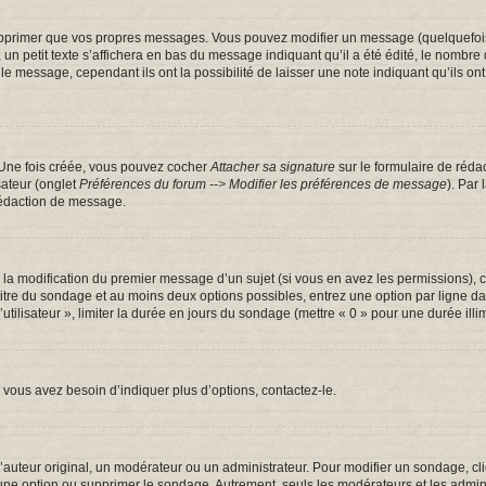
pprimer que vos propres messages. Vous pouvez modifier un message (quelquefois d
tit texte s’affichera en bas du message indiquant qu’il a été édité, le nombre de fo
message, cependant ils ont la possibilité de laisser une note indiquant qu’ils ont m
 Une fois créée, vous pouvez cocher
Attacher sa signature
sur le formulaire de réda
sateur (onglet
Préférences du forum --> Modifier les préférences de message
). Par
rédaction de message.
u la modification du premier message d’un sujet (si vous en avez les permissions), c
 titre du sondage et au moins deux options possibles, entrez une option par ligne
utilisateur », limiter la durée en jours du sondage (mettre « 0 » pour une durée illim
vous avez besoin d’indiquer plus d’options, contactez-le.
uteur original, un modérateur ou un administrateur. Pour modifier un sondage, cl
 une option ou supprimer le sondage. Autrement, seuls les modérateurs et les admin