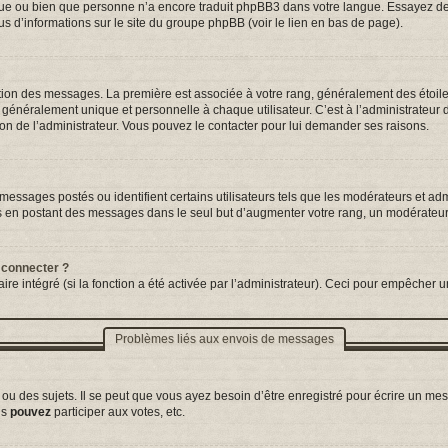
ngue ou bien que personne n’a encore traduit phpBB3 dans votre langue. Essayez de d
us d’informations sur le site du groupe phpBB (voir le lien en bas de page).
tation des messages. La première est associée à votre rang, généralement des étoil
néralement unique et personnelle à chaque utilisateur. C’est à l’administrateur d’a
sion de l’administrateur. Vous pouvez le contacter pour lui demander ses raisons.
essages postés ou identifient certains utilisateurs tels que les modérateurs et adm
ums en postant des messages dans le seul but d’augmenter votre rang, un modérateu
 connecter ?
ire intégré (si la fonction a été activée par l’administrateur). Ceci pour empêcher un
Problèmes liés aux envois de messages
 des sujets. Il se peut que vous ayez besoin d’être enregistré pour écrire un mes
us
pouvez
participer aux votes, etc.