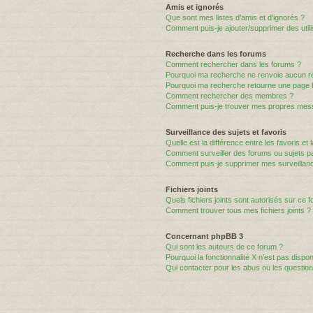
Amis et ignorés
Que sont mes listes d’amis et d’ignorés ?
Comment puis-je ajouter/supprimer des utili
Recherche dans les forums
Comment rechercher dans les forums ?
Pourquoi ma recherche ne renvoie aucun ré
Pourquoi ma recherche retourne une page 
Comment rechercher des membres ?
Comment puis-je trouver mes propres mess
Surveillance des sujets et favoris
Quelle est la différence entre les favoris et 
Comment surveiller des forums ou sujets par
Comment puis-je supprimer mes surveillanc
Fichiers joints
Quels fichiers joints sont autorisés sur ce 
Comment trouver tous mes fichiers joints ?
Concernant phpBB 3
Qui sont les auteurs de ce forum ?
Pourquoi la fonctionnalité X n’est pas dispon
Qui contacter pour les abus ou les questio