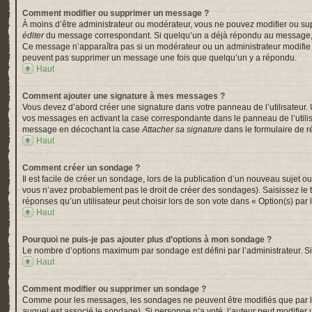
Comment modifier ou supprimer un message ?
À moins d’être administrateur ou modérateur, vous ne pouvez modifier ou su
éditer
du message correspondant. Si quelqu’un a déjà répondu au message, un pe
Ce message n’apparaîtra pas si un modérateur ou un administrateur modifie le 
peuvent pas supprimer un message une fois que quelqu’un y a répondu.
Haut
Comment ajouter une signature à mes messages ?
Vous devez d’abord créer une signature dans votre panneau de l’utilisateur.
vos messages en activant la case correspondante dans le panneau de l’utili
message en décochant la case
Attacher sa signature
dans le formulaire de 
Haut
Comment créer un sondage ?
Il est facile de créer un sondage, lors de la publication d’un nouveau sujet o
vous n’avez probablement pas le droit de créer des sondages). Saisissez le
réponses qu’un utilisateur peut choisir lors de son vote dans « Option(s) par l’
Haut
Pourquoi ne puis-je pas ajouter plus d’options à mon sondage ?
Le nombre d’options maximum par sondage est défini par l’administrateur. Si 
Haut
Comment modifier ou supprimer un sondage ?
Comme pour les messages, les sondages ne peuvent être modifiés que par l’a
auquel est associé le sondage). Si personne n’a voté, l’auteur peut modifier