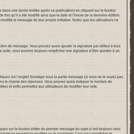
ans une durée limitée après sa publication) en cliquant sur le bouton
is qu’il a été modifié ainsi que la date et l’heure de la dernière édition.
odifié le message de leur propre initiative. Notez que les utilisateurs ne
ction de message. Vous pouvez aussi ajouter la signature par défaut à tous
 la suite, vous pourrez toujours empêcher une signature d’être ajoutée à un
liquez sur l’onglet
Sondage
sous la partie message (si vous ne le voyez pas,
 dans le champ des réponses. Vous pouvez aussi indiquer le nombre de
itée) et enfin permettre aux utilisateurs de modifier leur vote.
iquez sur le bouton
éditer
du premier message du sujet (c’est toujours celui
istrateurs peuvent le modifier ou le supprimer. Ceci pour empêcher le