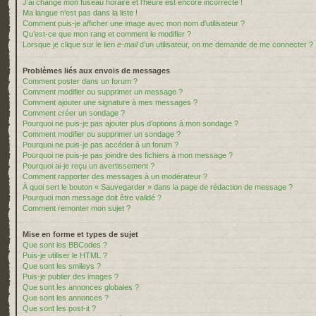
J’ai changé mon fuseau horaire et l’heure est encore incorrecte !
Ma langue n’est pas dans la liste !
Comment puis-je afficher une image avec mon nom d’utilisateur ?
Qu’est-ce que mon rang et comment le modifier ?
Lorsque je clique sur le lien
e-mail
d’un utilisateur, on me demande de me connecter ?
Problèmes liés aux envois de messages
Comment poster dans un forum ?
Comment modifier ou supprimer un message ?
Comment ajouter une signature à mes messages ?
Comment créer un sondage ?
Pourquoi ne puis-je pas ajouter plus d’options à mon sondage ?
Comment modifier ou supprimer un sondage ?
Pourquoi ne puis-je pas accéder à un forum ?
Pourquoi ne puis-je pas joindre des fichiers à mon message ?
Pourquoi ai-je reçu un avertissement ?
Comment rapporter des messages à un modérateur ?
À quoi sert le bouton « Sauvegarder » dans la page de rédaction de message ?
Pourquoi mon message doit être validé ?
Comment remonter mon sujet ?
Mise en forme et types de sujet
Que sont les BBCodes ?
Puis-je utiliser le HTML ?
Que sont les smileys ?
Puis-je publier des images ?
Que sont les annonces globales ?
Que sont les annonces ?
Que sont les post-it ?