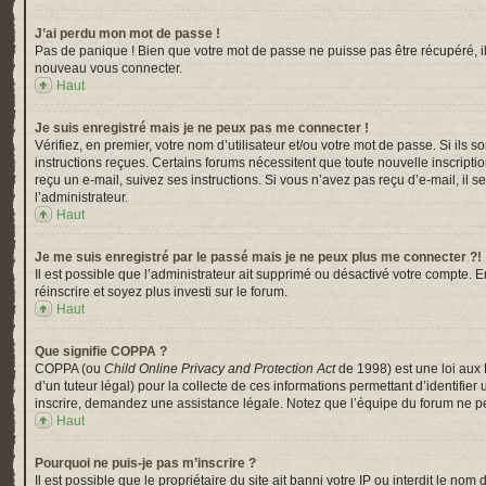
J’ai perdu mon mot de passe !
Pas de panique ! Bien que votre mot de passe ne puisse pas être récupéré, il p
nouveau vous connecter.
Haut
Je suis enregistré mais je ne peux pas me connecter !
Vérifiez, en premier, votre nom d’utilisateur et/ou votre mot de passe. Si ils s
instructions reçues. Certains forums nécessitent que toute nouvelle inscripti
reçu un e-mail, suivez ses instructions. Si vous n’avez pas reçu d’e-mail, il s
l’administrateur.
Haut
Je me suis enregistré par le passé mais je ne peux plus me connecter ?!
Il est possible que l’administrateur ait supprimé ou désactivé votre compte. En
réinscrire et soyez plus investi sur le forum.
Haut
Que signifie COPPA ?
COPPA (ou
Child Online Privacy and Protection Act
de 1998) est une loi aux 
d’un tuteur légal) pour la collecte de ces informations permettant d’identifi
inscrire, demandez une assistance légale. Notez que l’équipe du forum ne peu
Haut
Pourquoi ne puis-je pas m’inscrire ?
Il est possible que le propriétaire du site ait banni votre IP ou interdit le n