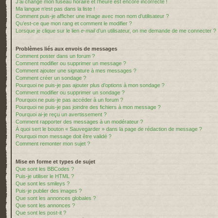
J’ai changé mon fuseau horaire et l’heure est encore incorrecte !
Ma langue n’est pas dans la liste !
Comment puis-je afficher une image avec mon nom d’utilisateur ?
Qu’est-ce que mon rang et comment le modifier ?
Lorsque je clique sur le lien
e-mail
d’un utilisateur, on me demande de me connecter ?
Problèmes liés aux envois de messages
Comment poster dans un forum ?
Comment modifier ou supprimer un message ?
Comment ajouter une signature à mes messages ?
Comment créer un sondage ?
Pourquoi ne puis-je pas ajouter plus d’options à mon sondage ?
Comment modifier ou supprimer un sondage ?
Pourquoi ne puis-je pas accéder à un forum ?
Pourquoi ne puis-je pas joindre des fichiers à mon message ?
Pourquoi ai-je reçu un avertissement ?
Comment rapporter des messages à un modérateur ?
À quoi sert le bouton « Sauvegarder » dans la page de rédaction de message ?
Pourquoi mon message doit être validé ?
Comment remonter mon sujet ?
Mise en forme et types de sujet
Que sont les BBCodes ?
Puis-je utiliser le HTML ?
Que sont les smileys ?
Puis-je publier des images ?
Que sont les annonces globales ?
Que sont les annonces ?
Que sont les post-it ?