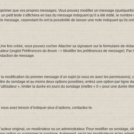
pprimer que vos propres messages. Vous pouvez modifier un message (quelquefois d
tit texte s’affichera en bas du message indiquant qu’il a été édité, le nombre de fo
message, cependant ils ont la possibilité de laisser une note indiquant qu’ils ont m
 Une fois créée, vous pouvez cocher
Attacher sa signature
sur le formulaire de réda
sateur (onglet
Préférences du forum --> Modifier les préférences de message
). Par
rédaction de message.
u la modification du premier message d’un sujet (si vous en avez les permissions), c
 titre du sondage et au moins deux options possibles, entrez une option par ligne
utilisateur », limiter la durée en jours du sondage (mettre « 0 » pour une durée illim
vous avez besoin d’indiquer plus d’options, contactez-le.
uteur original, un modérateur ou un administrateur. Pour modifier un sondage, cl
 une option ou supprimer le sondage. Autrement, seuls les modérateurs et les admin