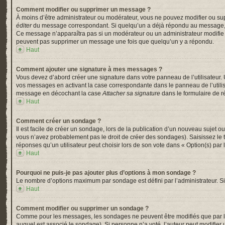
Comment modifier ou supprimer un message ?
À moins d’être administrateur ou modérateur, vous ne pouvez modifier ou su
éditer
du message correspondant. Si quelqu’un a déjà répondu au message, un pe
Ce message n’apparaîtra pas si un modérateur ou un administrateur modifie le 
peuvent pas supprimer un message une fois que quelqu’un y a répondu.
Haut
Comment ajouter une signature à mes messages ?
Vous devez d’abord créer une signature dans votre panneau de l’utilisateur.
vos messages en activant la case correspondante dans le panneau de l’utili
message en décochant la case
Attacher sa signature
dans le formulaire de 
Haut
Comment créer un sondage ?
Il est facile de créer un sondage, lors de la publication d’un nouveau sujet o
vous n’avez probablement pas le droit de créer des sondages). Saisissez le
réponses qu’un utilisateur peut choisir lors de son vote dans « Option(s) par l’
Haut
Pourquoi ne puis-je pas ajouter plus d’options à mon sondage ?
Le nombre d’options maximum par sondage est défini par l’administrateur. Si 
Haut
Comment modifier ou supprimer un sondage ?
Comme pour les messages, les sondages ne peuvent être modifiés que par l’a
auquel est associé le sondage). Si personne n’a voté, l’auteur peut modifier