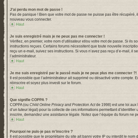
J’ai perdu mon mot de passe !
Pas de panique ! Bien que votre mot de passe ne puisse pas être récupéré, il p
nouveau vous connecter.
Haut
Je suis enregistré mais je ne peux pas me connecter !
Vérifiez, en premier, votre nom d’utilisateur et/ou votre mot de passe. Si ils s
instructions reçues. Certains forums nécessitent que toute nouvelle inscripti
reçu un e-mail, suivez ses instructions. Si vous n’avez pas reçu d’e-mail, il s
l’administrateur.
Haut
Je me suis enregistré par le passé mais je ne peux plus me connecter ?!
Il est possible que l’administrateur ait supprimé ou désactivé votre compte. En
réinscrire et soyez plus investi sur le forum.
Haut
Que signifie COPPA ?
COPPA (ou
Child Online Privacy and Protection Act
de 1998) est une loi aux 
d’un tuteur légal) pour la collecte de ces informations permettant d’identifi
inscrire, demandez une assistance légale. Notez que l’équipe du forum ne peu
Haut
Pourquoi ne puis-je pas m’inscrire ?
Il est possible que le propriétaire du site ait banni votre IP ou interdit le n