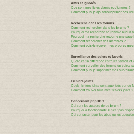
Amis et ignorés
Que sont mes listes d’amis et d’ignorés ?
Comment puis-je ajouter/supprimer des utili
Recherche dans les forums
Comment rechercher dans les forums ?
Pourquoi ma recherche ne renvoie aucun ré
Pourquoi ma recherche retourne une page 
Comment rechercher des membres ?
Comment puis-je trouver mes propres mess
Surveillance des sujets et favoris
Quelle est la différence entre les favoris et 
Comment surveiller des forums ou sujets par
Comment puis-je supprimer mes surveillanc
Fichiers joints
Quels fichiers joints sont autorisés sur ce 
Comment trouver tous mes fichiers joints ?
Concernant phpBB 3
Qui sont les auteurs de ce forum ?
Pourquoi la fonctionnalité X n’est pas dispon
Qui contacter pour les abus ou les questio