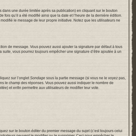
ans une durée limitée après sa publication) en cliquant sur le bouton
is qu’il a été modifié ainsi que la date et l’heure de la dernière édition.
odifié le message de leur propre initiative. Notez que les utilisateurs ne
ction de message. Vous pouvez aussi ajouter la signature par défaut à tous
 la suite, vous pourrez toujours empêcher une signature d’être ajoutée à un
liquez sur l’onglet
Sondage
sous la partie message (si vous ne le voyez pas,
 dans le champ des réponses. Vous pouvez aussi indiquer le nombre de
itée) et enfin permettre aux utilisateurs de modifier leur vote.
iquez sur le bouton
éditer
du premier message du sujet (c’est toujours celui
istrateurs peuvent le modifier ou le supprimer. Ceci pour empêcher le