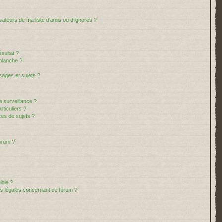
sateurs de ma liste d’amis ou d’ignorés ?
sultat ?
blanche ?!
ages et sujets ?
la surveillance ?
ticuliers ?
es de sujets ?
forum ?
ible ?
ns légales concernant ce forum ?