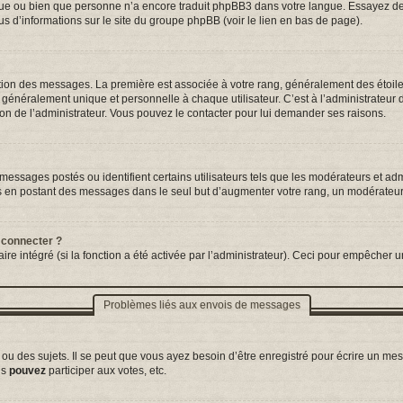
ngue ou bien que personne n’a encore traduit phpBB3 dans votre langue. Essayez de d
us d’informations sur le site du groupe phpBB (voir le lien en bas de page).
tation des messages. La première est associée à votre rang, généralement des étoil
néralement unique et personnelle à chaque utilisateur. C’est à l’administrateur d’a
sion de l’administrateur. Vous pouvez le contacter pour lui demander ses raisons.
essages postés ou identifient certains utilisateurs tels que les modérateurs et adm
ums en postant des messages dans le seul but d’augmenter votre rang, un modérateu
 connecter ?
ire intégré (si la fonction a été activée par l’administrateur). Ceci pour empêcher un
Problèmes liés aux envois de messages
 des sujets. Il se peut que vous ayez besoin d’être enregistré pour écrire un mes
us
pouvez
participer aux votes, etc.