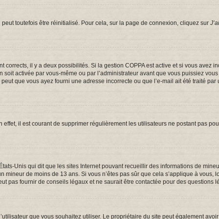
eut toutefois être réinitialisé. Pour cela, sur la page de connexion, cliquez sur
J’a
ont corrects, il y a deux possibilités. Si la gestion COPPA est active et si vous avez 
on soit activée par vous-même ou par l’administrateur avant que vous puissiez vous c
e peut que vous ayez fourni une adresse incorrecte ou que l’e-mail ait été traité par 
 effet, il est courant de supprimer régulièrement les utilisateurs ne postant pas pou
États-Unis qui dit que les sites Internet pouvant recueillir des informations de mi
er un mineur de moins de 13 ans. Si vous n’êtes pas sûr que cela s’applique à vous, 
t pas fournir de conseils légaux et ne saurait être contactée pour des questions lé
om d’utilisateur que vous souhaitez utiliser. Le propriétaire du site peut également a