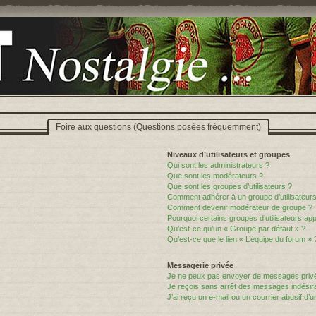
Foire aux questions (Questions posées fréquemment)
Niveaux d’utilisateurs et groupes
Qui sont les administrateurs ?
Que sont les modérateurs ?
Que sont les groupes d’utilisateurs ?
Comment adhérer à un groupe d’utilisateurs
Comment devenir modérateur de groupe ?
Pourquoi certains groupes d’utilisateurs ap
Qu’est-ce qu’un « Groupe par défaut » ?
Qu’est-ce que le lien « L’équipe du forum » 
Messagerie privée
Je ne peux pas envoyer de messages privé
Je reçois sans arrêt des messages indésira
J’ai reçu un e-mail ou un courrier abusif d’un