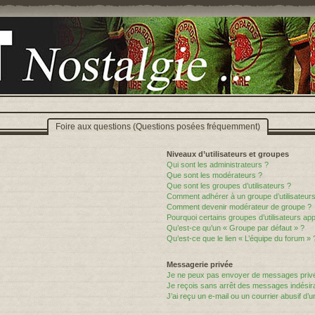
Foire aux questions (Questions posées fréquemment)
Niveaux d’utilisateurs et groupes
Qui sont les administrateurs ?
Que sont les modérateurs ?
Que sont les groupes d’utilisateurs ?
Comment adhérer à un groupe d’utilisateurs
Comment devenir modérateur de groupe ?
Pourquoi certains groupes d’utilisateurs ap
Qu’est-ce qu’un « Groupe par défaut » ?
Qu’est-ce que le lien « L’équipe du forum » 
Messagerie privée
Je ne peux pas envoyer de messages privé
Je reçois sans arrêt des messages indésira
J’ai reçu un e-mail ou un courrier abusif d’un