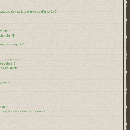
sateurs de ma liste d’amis ou d’ignorés ?
sultat ?
blanche ?!
ages et sujets ?
la surveillance ?
ticuliers ?
es de sujets ?
forum ?
ible ?
ns légales concernant ce forum ?