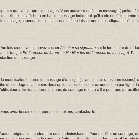
pprimer que vos propres messages. Vous pouvez modifier un message (quelquefois d
tit texte s’affichera en bas du message indiquant qu’il a été édité, le nombre de fo
message, cependant ils ont la possibilité de laisser une note indiquant qu’ils ont m
 Une fois créée, vous pouvez cocher
Attacher sa signature
sur le formulaire de réda
sateur (onglet
Préférences du forum --> Modifier les préférences de message
). Par
rédaction de message.
u la modification du premier message d’un sujet (si vous en avez les permissions), c
 titre du sondage et au moins deux options possibles, entrez une option par ligne
utilisateur », limiter la durée en jours du sondage (mettre « 0 » pour une durée illim
vous avez besoin d’indiquer plus d’options, contactez-le.
uteur original, un modérateur ou un administrateur. Pour modifier un sondage, cl
 une option ou supprimer le sondage. Autrement, seuls les modérateurs et les admin