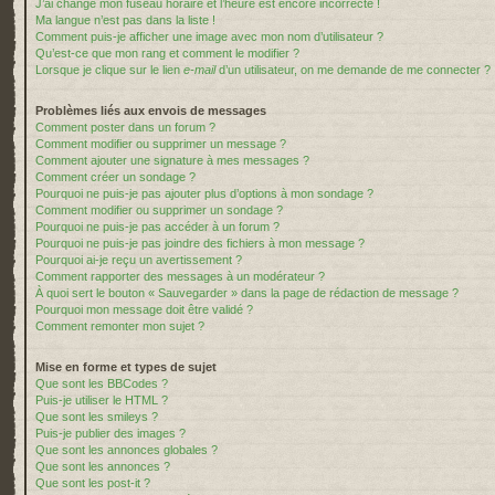
J’ai changé mon fuseau horaire et l’heure est encore incorrecte !
Ma langue n’est pas dans la liste !
Comment puis-je afficher une image avec mon nom d’utilisateur ?
Qu’est-ce que mon rang et comment le modifier ?
Lorsque je clique sur le lien
e-mail
d’un utilisateur, on me demande de me connecter ?
Problèmes liés aux envois de messages
Comment poster dans un forum ?
Comment modifier ou supprimer un message ?
Comment ajouter une signature à mes messages ?
Comment créer un sondage ?
Pourquoi ne puis-je pas ajouter plus d’options à mon sondage ?
Comment modifier ou supprimer un sondage ?
Pourquoi ne puis-je pas accéder à un forum ?
Pourquoi ne puis-je pas joindre des fichiers à mon message ?
Pourquoi ai-je reçu un avertissement ?
Comment rapporter des messages à un modérateur ?
À quoi sert le bouton « Sauvegarder » dans la page de rédaction de message ?
Pourquoi mon message doit être validé ?
Comment remonter mon sujet ?
Mise en forme et types de sujet
Que sont les BBCodes ?
Puis-je utiliser le HTML ?
Que sont les smileys ?
Puis-je publier des images ?
Que sont les annonces globales ?
Que sont les annonces ?
Que sont les post-it ?