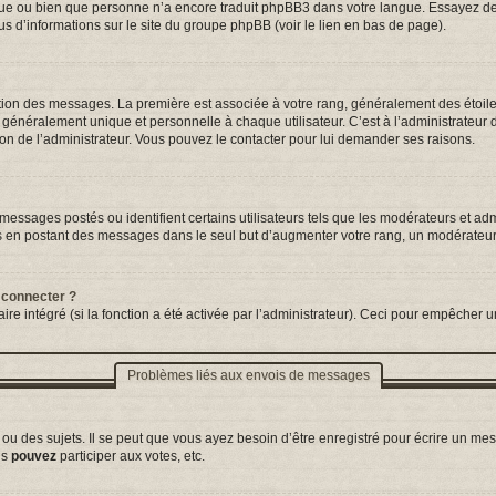
ngue ou bien que personne n’a encore traduit phpBB3 dans votre langue. Essayez de d
us d’informations sur le site du groupe phpBB (voir le lien en bas de page).
tation des messages. La première est associée à votre rang, généralement des étoil
néralement unique et personnelle à chaque utilisateur. C’est à l’administrateur d’a
sion de l’administrateur. Vous pouvez le contacter pour lui demander ses raisons.
essages postés ou identifient certains utilisateurs tels que les modérateurs et adm
ums en postant des messages dans le seul but d’augmenter votre rang, un modérateu
 connecter ?
ire intégré (si la fonction a été activée par l’administrateur). Ceci pour empêcher un
Problèmes liés aux envois de messages
 des sujets. Il se peut que vous ayez besoin d’être enregistré pour écrire un mes
us
pouvez
participer aux votes, etc.