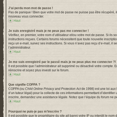
J’ai perdu mon mot de passe !
Pas de panique ! Bien que votre mot de passe ne puisse pas être récupéré, il p
nouveau vous connecter.
Haut
Je suis enregistré mais je ne peux pas me connecter !
Vérifiez, en premier, votre nom d’utilisateur et/ou votre mot de passe. Si ils s
instructions reçues. Certains forums nécessitent que toute nouvelle inscripti
reçu un e-mail, suivez ses instructions. Si vous n’avez pas reçu d’e-mail, il s
l’administrateur.
Haut
Je me suis enregistré par le passé mais je ne peux plus me connecter ?!
Il est possible que l’administrateur ait supprimé ou désactivé votre compte. En
réinscrire et soyez plus investi sur le forum.
Haut
Que signifie COPPA ?
COPPA (ou
Child Online Privacy and Protection Act
de 1998) est une loi aux 
d’un tuteur légal) pour la collecte de ces informations permettant d’identifi
inscrire, demandez une assistance légale. Notez que l’équipe du forum ne peu
Haut
Pourquoi ne puis-je pas m’inscrire ?
Il est possible que le propriétaire du site ait banni votre IP ou interdit le n