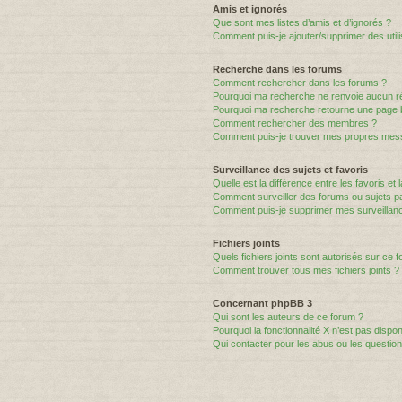
Amis et ignorés
Que sont mes listes d’amis et d’ignorés ?
Comment puis-je ajouter/supprimer des utili
Recherche dans les forums
Comment rechercher dans les forums ?
Pourquoi ma recherche ne renvoie aucun ré
Pourquoi ma recherche retourne une page 
Comment rechercher des membres ?
Comment puis-je trouver mes propres mess
Surveillance des sujets et favoris
Quelle est la différence entre les favoris et 
Comment surveiller des forums ou sujets par
Comment puis-je supprimer mes surveillanc
Fichiers joints
Quels fichiers joints sont autorisés sur ce 
Comment trouver tous mes fichiers joints ?
Concernant phpBB 3
Qui sont les auteurs de ce forum ?
Pourquoi la fonctionnalité X n’est pas dispon
Qui contacter pour les abus ou les questio