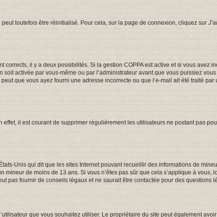
eut toutefois être réinitialisé. Pour cela, sur la page de connexion, cliquez sur
J’a
ont corrects, il y a deux possibilités. Si la gestion COPPA est active et si vous avez 
on soit activée par vous-même ou par l’administrateur avant que vous puissiez vous c
e peut que vous ayez fourni une adresse incorrecte ou que l’e-mail ait été traité par 
 effet, il est courant de supprimer régulièrement les utilisateurs ne postant pas pou
États-Unis qui dit que les sites Internet pouvant recueillir des informations de mi
er un mineur de moins de 13 ans. Si vous n’êtes pas sûr que cela s’applique à vous, 
t pas fournir de conseils légaux et ne saurait être contactée pour des questions lé
om d’utilisateur que vous souhaitez utiliser. Le propriétaire du site peut également a