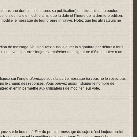
ans une durée limitée après sa publication) en cliquant sur le bouton
is qu’il a été modifié ainsi que la date et l’heure de la dernière édition.
odifié le message de leur propre initiative. Notez que les utilisateurs ne
ction de message. Vous pouvez aussi ajouter la signature par défaut à tous
 la suite, vous pourrez toujours empêcher une signature d’être ajoutée à un
liquez sur l’onglet
Sondage
sous la partie message (si vous ne le voyez pas,
 dans le champ des réponses. Vous pouvez aussi indiquer le nombre de
itée) et enfin permettre aux utilisateurs de modifier leur vote.
iquez sur le bouton
éditer
du premier message du sujet (c’est toujours celui
istrateurs peuvent le modifier ou le supprimer. Ceci pour empêcher le