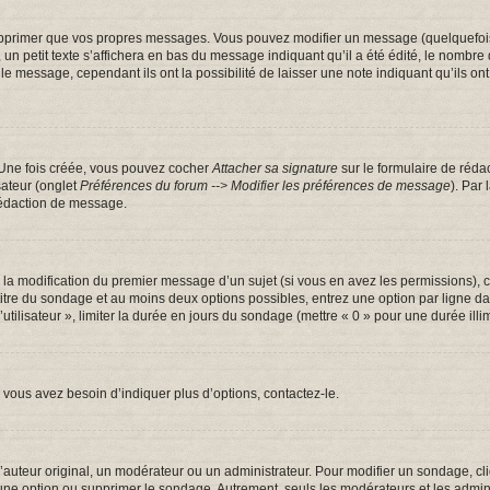
pprimer que vos propres messages. Vous pouvez modifier un message (quelquefois d
tit texte s’affichera en bas du message indiquant qu’il a été édité, le nombre de fo
message, cependant ils ont la possibilité de laisser une note indiquant qu’ils ont m
 Une fois créée, vous pouvez cocher
Attacher sa signature
sur le formulaire de réda
sateur (onglet
Préférences du forum --> Modifier les préférences de message
). Par
rédaction de message.
u la modification du premier message d’un sujet (si vous en avez les permissions), c
 titre du sondage et au moins deux options possibles, entrez une option par ligne
utilisateur », limiter la durée en jours du sondage (mettre « 0 » pour une durée illim
vous avez besoin d’indiquer plus d’options, contactez-le.
uteur original, un modérateur ou un administrateur. Pour modifier un sondage, cl
 une option ou supprimer le sondage. Autrement, seuls les modérateurs et les admin