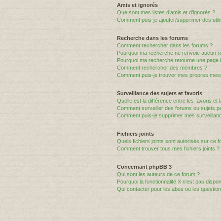
Amis et ignorés
Que sont mes listes d’amis et d’ignorés ?
Comment puis-je ajouter/supprimer des utili
Recherche dans les forums
Comment rechercher dans les forums ?
Pourquoi ma recherche ne renvoie aucun ré
Pourquoi ma recherche retourne une page 
Comment rechercher des membres ?
Comment puis-je trouver mes propres mess
Surveillance des sujets et favoris
Quelle est la différence entre les favoris et 
Comment surveiller des forums ou sujets par
Comment puis-je supprimer mes surveillanc
Fichiers joints
Quels fichiers joints sont autorisés sur ce 
Comment trouver tous mes fichiers joints ?
Concernant phpBB 3
Qui sont les auteurs de ce forum ?
Pourquoi la fonctionnalité X n’est pas dispon
Qui contacter pour les abus ou les questio