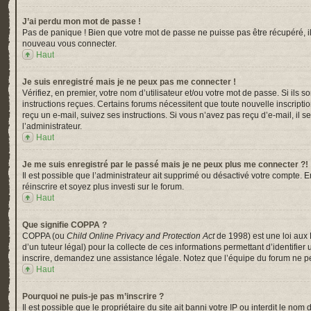
J’ai perdu mon mot de passe !
Pas de panique ! Bien que votre mot de passe ne puisse pas être récupéré, il p
nouveau vous connecter.
Haut
Je suis enregistré mais je ne peux pas me connecter !
Vérifiez, en premier, votre nom d’utilisateur et/ou votre mot de passe. Si ils s
instructions reçues. Certains forums nécessitent que toute nouvelle inscripti
reçu un e-mail, suivez ses instructions. Si vous n’avez pas reçu d’e-mail, il s
l’administrateur.
Haut
Je me suis enregistré par le passé mais je ne peux plus me connecter ?!
Il est possible que l’administrateur ait supprimé ou désactivé votre compte. En
réinscrire et soyez plus investi sur le forum.
Haut
Que signifie COPPA ?
COPPA (ou
Child Online Privacy and Protection Act
de 1998) est une loi aux 
d’un tuteur légal) pour la collecte de ces informations permettant d’identifi
inscrire, demandez une assistance légale. Notez que l’équipe du forum ne peu
Haut
Pourquoi ne puis-je pas m’inscrire ?
Il est possible que le propriétaire du site ait banni votre IP ou interdit le n