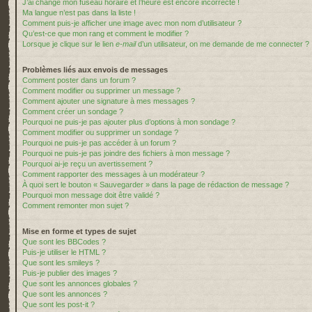
J’ai changé mon fuseau horaire et l’heure est encore incorrecte !
Ma langue n’est pas dans la liste !
Comment puis-je afficher une image avec mon nom d’utilisateur ?
Qu’est-ce que mon rang et comment le modifier ?
Lorsque je clique sur le lien
e-mail
d’un utilisateur, on me demande de me connecter ?
Problèmes liés aux envois de messages
Comment poster dans un forum ?
Comment modifier ou supprimer un message ?
Comment ajouter une signature à mes messages ?
Comment créer un sondage ?
Pourquoi ne puis-je pas ajouter plus d’options à mon sondage ?
Comment modifier ou supprimer un sondage ?
Pourquoi ne puis-je pas accéder à un forum ?
Pourquoi ne puis-je pas joindre des fichiers à mon message ?
Pourquoi ai-je reçu un avertissement ?
Comment rapporter des messages à un modérateur ?
À quoi sert le bouton « Sauvegarder » dans la page de rédaction de message ?
Pourquoi mon message doit être validé ?
Comment remonter mon sujet ?
Mise en forme et types de sujet
Que sont les BBCodes ?
Puis-je utiliser le HTML ?
Que sont les smileys ?
Puis-je publier des images ?
Que sont les annonces globales ?
Que sont les annonces ?
Que sont les post-it ?