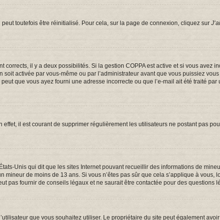
eut toutefois être réinitialisé. Pour cela, sur la page de connexion, cliquez sur
J’a
ont corrects, il y a deux possibilités. Si la gestion COPPA est active et si vous avez 
on soit activée par vous-même ou par l’administrateur avant que vous puissiez vous c
e peut que vous ayez fourni une adresse incorrecte ou que l’e-mail ait été traité par 
 effet, il est courant de supprimer régulièrement les utilisateurs ne postant pas pou
États-Unis qui dit que les sites Internet pouvant recueillir des informations de mi
er un mineur de moins de 13 ans. Si vous n’êtes pas sûr que cela s’applique à vous, 
t pas fournir de conseils légaux et ne saurait être contactée pour des questions lé
om d’utilisateur que vous souhaitez utiliser. Le propriétaire du site peut également a