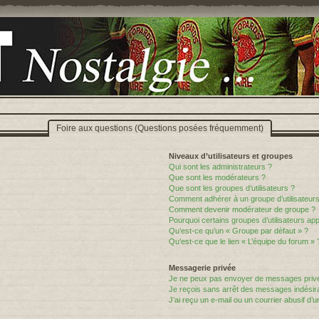
Foire aux questions (Questions posées fréquemment)
Niveaux d’utilisateurs et groupes
Qui sont les administrateurs ?
Que sont les modérateurs ?
Que sont les groupes d’utilisateurs ?
Comment adhérer à un groupe d’utilisateurs
Comment devenir modérateur de groupe ?
Pourquoi certains groupes d’utilisateurs ap
Qu’est-ce qu’un « Groupe par défaut » ?
Qu’est-ce que le lien « L’équipe du forum » 
Messagerie privée
Je ne peux pas envoyer de messages privé
Je reçois sans arrêt des messages indésira
J’ai reçu un e-mail ou un courrier abusif d’un