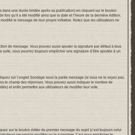
ans une durée limitée après sa publication) en cliquant sur le bouton
is qu’il a été modifié ainsi que la date et l’heure de la dernière édition.
odifié le message de leur propre initiative. Notez que les utilisateurs ne
ction de message. Vous pouvez aussi ajouter la signature par défaut à tous
 la suite, vous pourrez toujours empêcher une signature d’être ajoutée à un
liquez sur l’onglet
Sondage
sous la partie message (si vous ne le voyez pas,
 dans le champ des réponses. Vous pouvez aussi indiquer le nombre de
itée) et enfin permettre aux utilisateurs de modifier leur vote.
iquez sur le bouton
éditer
du premier message du sujet (c’est toujours celui
istrateurs peuvent le modifier ou le supprimer. Ceci pour empêcher le