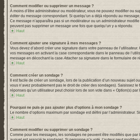
Comment modifier ou supprimer un message ?
À moins d’être administrateur ou modérateur, vous ne pouvez modifier ou su
éditer
du message correspondant. Si quelqu’un a déjà répondu au message, un pe
Ce message n’apparaîtra pas si un modérateur ou un administrateur modifie le 
peuvent pas supprimer un message une fois que quelqu’un y a répondu.
Haut
Comment ajouter une signature à mes messages ?
Vous devez d’abord créer une signature dans votre panneau de l’utilisateur.
vos messages en activant la case correspondante dans le panneau de l’utili
message en décochant la case
Attacher sa signature
dans le formulaire de 
Haut
Comment créer un sondage ?
Il est facile de créer un sondage, lors de la publication d’un nouveau sujet o
vous n’avez probablement pas le droit de créer des sondages). Saisissez le
réponses qu’un utilisateur peut choisir lors de son vote dans « Option(s) par l’
Haut
Pourquoi ne puis-je pas ajouter plus d’options à mon sondage ?
Le nombre d’options maximum par sondage est défini par l’administrateur. Si 
Haut
Comment modifier ou supprimer un sondage ?
Comme pour les messages, les sondages ne peuvent être modifiés que par l’a
auquel est associé le sondage). Si personne n’a voté, l’auteur peut modifier