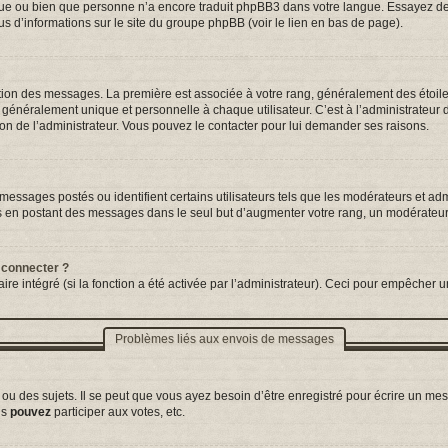
ngue ou bien que personne n’a encore traduit phpBB3 dans votre langue. Essayez de d
us d’informations sur le site du groupe phpBB (voir le lien en bas de page).
tation des messages. La première est associée à votre rang, généralement des étoil
néralement unique et personnelle à chaque utilisateur. C’est à l’administrateur d’a
sion de l’administrateur. Vous pouvez le contacter pour lui demander ses raisons.
essages postés ou identifient certains utilisateurs tels que les modérateurs et adm
ums en postant des messages dans le seul but d’augmenter votre rang, un modérateu
 connecter ?
ire intégré (si la fonction a été activée par l’administrateur). Ceci pour empêcher un
Problèmes liés aux envois de messages
 des sujets. Il se peut que vous ayez besoin d’être enregistré pour écrire un mes
us
pouvez
participer aux votes, etc.