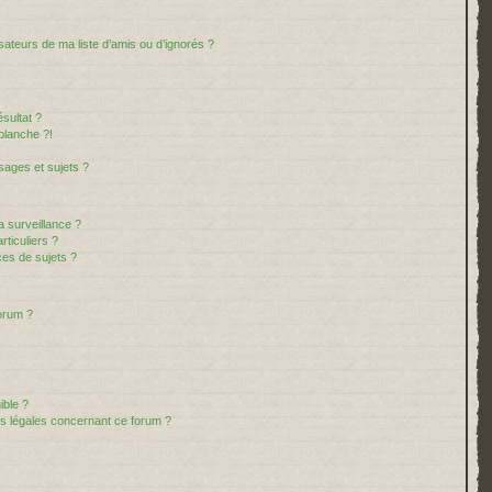
sateurs de ma liste d’amis ou d’ignorés ?
sultat ?
blanche ?!
ages et sujets ?
la surveillance ?
ticuliers ?
es de sujets ?
forum ?
ible ?
ns légales concernant ce forum ?