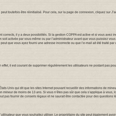
eut toutefois être réinitialisé. Pour cela, sur la page de connexion, cliquez sur
J’a
ont corrects, il y a deux possibilités. Si la gestion COPPA est active et si vous avez 
on soit activée par vous-même ou par l’administrateur avant que vous puissiez vous c
e peut que vous ayez fourni une adresse incorrecte ou que l’e-mail ait été traité par 
 effet, il est courant de supprimer régulièrement les utilisateurs ne postant pas pou
États-Unis qui dit que les sites Internet pouvant recueillir des informations de mi
er un mineur de moins de 13 ans. Si vous n’êtes pas sûr que cela s’applique à vous, 
t pas fournir de conseils légaux et ne saurait être contactée pour des questions lé
om d’utilisateur que vous souhaitez utiliser. Le propriétaire du site peut également a