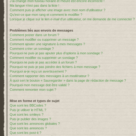
J’ai changé mon fuseau horaire et l’heure est encore incorrecte !
Ma langue n’est pas dans la liste !
Comment puis-je afficher une image avec mon nom d’utilisateur ?
Qu’est-ce que mon rang et comment le modifier ?
Lorsque je clique sur le lien
e-mail
d’un utilisateur, on me demande de me connecter ?
Problèmes liés aux envois de messages
Comment poster dans un forum ?
Comment modifier ou supprimer un message ?
Comment ajouter une signature à mes messages ?
Comment créer un sondage ?
Pourquoi ne puis-je pas ajouter plus d’options à mon sondage ?
Comment modifier ou supprimer un sondage ?
Pourquoi ne puis-je pas accéder à un forum ?
Pourquoi ne puis-je pas joindre des fichiers à mon message ?
Pourquoi ai-je reçu un avertissement ?
Comment rapporter des messages à un modérateur ?
À quoi sert le bouton « Sauvegarder » dans la page de rédaction de message ?
Pourquoi mon message doit être validé ?
Comment remonter mon sujet ?
Mise en forme et types de sujet
Que sont les BBCodes ?
Puis-je utiliser le HTML ?
Que sont les smileys ?
Puis-je publier des images ?
Que sont les annonces globales ?
Que sont les annonces ?
Que sont les post-it ?