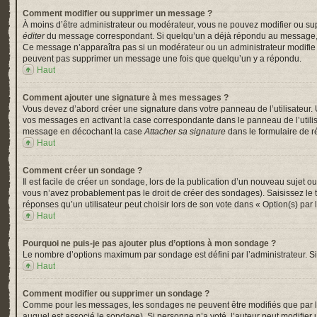
Comment modifier ou supprimer un message ?
À moins d’être administrateur ou modérateur, vous ne pouvez modifier ou su
éditer
du message correspondant. Si quelqu’un a déjà répondu au message, un pe
Ce message n’apparaîtra pas si un modérateur ou un administrateur modifie le 
peuvent pas supprimer un message une fois que quelqu’un y a répondu.
Haut
Comment ajouter une signature à mes messages ?
Vous devez d’abord créer une signature dans votre panneau de l’utilisateur.
vos messages en activant la case correspondante dans le panneau de l’utili
message en décochant la case
Attacher sa signature
dans le formulaire de 
Haut
Comment créer un sondage ?
Il est facile de créer un sondage, lors de la publication d’un nouveau sujet o
vous n’avez probablement pas le droit de créer des sondages). Saisissez le
réponses qu’un utilisateur peut choisir lors de son vote dans « Option(s) par l’
Haut
Pourquoi ne puis-je pas ajouter plus d’options à mon sondage ?
Le nombre d’options maximum par sondage est défini par l’administrateur. Si 
Haut
Comment modifier ou supprimer un sondage ?
Comme pour les messages, les sondages ne peuvent être modifiés que par l’a
auquel est associé le sondage). Si personne n’a voté, l’auteur peut modifier