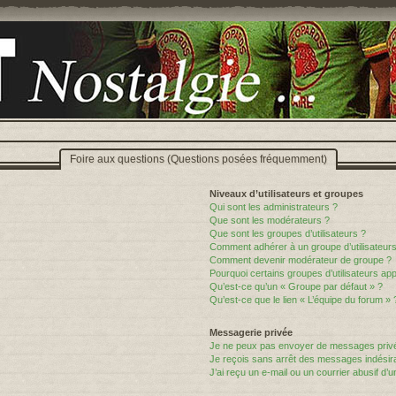
Foire aux questions (Questions posées fréquemment)
Niveaux d’utilisateurs et groupes
Qui sont les administrateurs ?
Que sont les modérateurs ?
Que sont les groupes d’utilisateurs ?
Comment adhérer à un groupe d’utilisateurs
Comment devenir modérateur de groupe ?
Pourquoi certains groupes d’utilisateurs ap
Qu’est-ce qu’un « Groupe par défaut » ?
Qu’est-ce que le lien « L’équipe du forum » 
Messagerie privée
Je ne peux pas envoyer de messages privé
Je reçois sans arrêt des messages indésira
J’ai reçu un e-mail ou un courrier abusif d’un