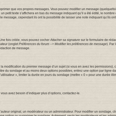
pprimer que vos propres messages. Vous pouvez modifier un message (quelquefois d
tit texte s’affichera en bas du message indiquant qu’il a été édité, le nombre de fo
message, cependant ils ont la possibilité de laisser une note indiquant qu’ils ont m
 Une fois créée, vous pouvez cocher
Attacher sa signature
sur le formulaire de réda
sateur (onglet
Préférences du forum --> Modifier les préférences de message
). Par
rédaction de message.
u la modification du premier message d’un sujet (si vous en avez les permissions), c
 titre du sondage et au moins deux options possibles, entrez une option par ligne
utilisateur », limiter la durée en jours du sondage (mettre « 0 » pour une durée illim
vous avez besoin d’indiquer plus d’options, contactez-le.
uteur original, un modérateur ou un administrateur. Pour modifier un sondage, cl
 une option ou supprimer le sondage. Autrement, seuls les modérateurs et les admin