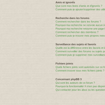
Amis et ignorés
Que sont mes listes d’amis et d’ignorés ?
Comment puis-je ajouter/supprimer des utili
Recherche dans les forums
Comment rechercher dans les forums ?
Pourquoi ma recherche ne renvoie aucun ré
Pourquoi ma recherche retourne une page 
Comment rechercher des membres ?
Comment puis-je trouver mes propres mess
Surveillance des sujets et favoris
Quelle est la différence entre les favoris et 
Comment surveiller des forums ou sujets par
Comment puis-je supprimer mes surveillanc
Fichiers joints
Quels fichiers joints sont autorisés sur ce 
Comment trouver tous mes fichiers joints ?
Concernant phpBB 3
Qui sont les auteurs de ce forum ?
Pourquoi la fonctionnalité X n’est pas dispon
Qui contacter pour les abus ou les questio