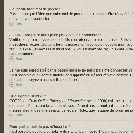
J’ai perdu mon mot de passe !
Pas de panique ! Bien que votre mot de passe ne puisse pas être récupéré, il p
nouveau vous connecter.
Haut
Je suis enregistré mais je ne peux pas me connecter !
Vérifiez, en premier, votre nom d’utilisateur et/ou votre mot de passe. Si ils s
instructions reçues. Certains forums nécessitent que toute nouvelle inscripti
reçu un e-mail, suivez ses instructions. Si vous n’avez pas reçu d’e-mail, il s
l’administrateur.
Haut
Je me suis enregistré par le passé mais je ne peux plus me connecter ?!
Il est possible que l’administrateur ait supprimé ou désactivé votre compte. En
réinscrire et soyez plus investi sur le forum.
Haut
Que signifie COPPA ?
COPPA (ou
Child Online Privacy and Protection Act
de 1998) est une loi aux 
d’un tuteur légal) pour la collecte de ces informations permettant d’identifi
inscrire, demandez une assistance légale. Notez que l’équipe du forum ne peu
Haut
Pourquoi ne puis-je pas m’inscrire ?
Il est possible que le propriétaire du site ait banni votre IP ou interdit le n