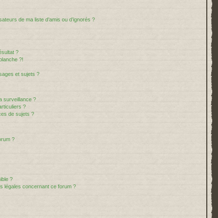
sateurs de ma liste d’amis ou d’ignorés ?
sultat ?
blanche ?!
ages et sujets ?
la surveillance ?
ticuliers ?
es de sujets ?
forum ?
ible ?
ns légales concernant ce forum ?