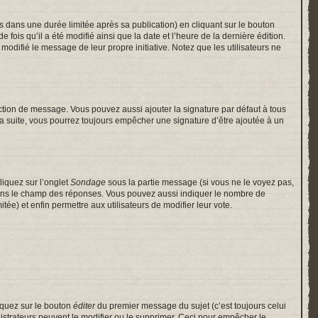
ans une durée limitée après sa publication) en cliquant sur le bouton
is qu’il a été modifié ainsi que la date et l’heure de la dernière édition.
odifié le message de leur propre initiative. Notez que les utilisateurs ne
ction de message. Vous pouvez aussi ajouter la signature par défaut à tous
 la suite, vous pourrez toujours empêcher une signature d’être ajoutée à un
liquez sur l’onglet
Sondage
sous la partie message (si vous ne le voyez pas,
 dans le champ des réponses. Vous pouvez aussi indiquer le nombre de
itée) et enfin permettre aux utilisateurs de modifier leur vote.
iquez sur le bouton
éditer
du premier message du sujet (c’est toujours celui
istrateurs peuvent le modifier ou le supprimer. Ceci pour empêcher le