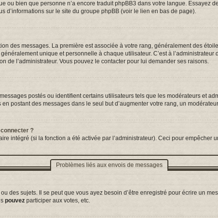
ngue ou bien que personne n’a encore traduit phpBB3 dans votre langue. Essayez de d
us d’informations sur le site du groupe phpBB (voir le lien en bas de page).
tation des messages. La première est associée à votre rang, généralement des étoil
néralement unique et personnelle à chaque utilisateur. C’est à l’administrateur d’a
sion de l’administrateur. Vous pouvez le contacter pour lui demander ses raisons.
essages postés ou identifient certains utilisateurs tels que les modérateurs et adm
ums en postant des messages dans le seul but d’augmenter votre rang, un modérateu
 connecter ?
ire intégré (si la fonction a été activée par l’administrateur). Ceci pour empêcher un
Problèmes liés aux envois de messages
 des sujets. Il se peut que vous ayez besoin d’être enregistré pour écrire un mes
us
pouvez
participer aux votes, etc.