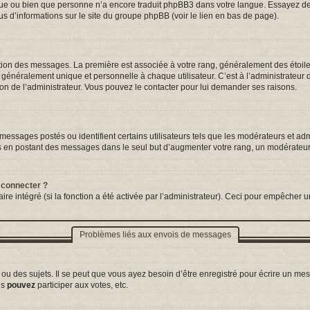
ngue ou bien que personne n’a encore traduit phpBB3 dans votre langue. Essayez de d
us d’informations sur le site du groupe phpBB (voir le lien en bas de page).
tation des messages. La première est associée à votre rang, généralement des étoil
néralement unique et personnelle à chaque utilisateur. C’est à l’administrateur d’a
sion de l’administrateur. Vous pouvez le contacter pour lui demander ses raisons.
essages postés ou identifient certains utilisateurs tels que les modérateurs et adm
ums en postant des messages dans le seul but d’augmenter votre rang, un modérateu
 connecter ?
ire intégré (si la fonction a été activée par l’administrateur). Ceci pour empêcher un
Problèmes liés aux envois de messages
 des sujets. Il se peut que vous ayez besoin d’être enregistré pour écrire un mes
us
pouvez
participer aux votes, etc.