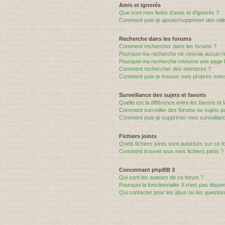
Amis et ignorés
Que sont mes listes d’amis et d’ignorés ?
Comment puis-je ajouter/supprimer des utili
Recherche dans les forums
Comment rechercher dans les forums ?
Pourquoi ma recherche ne renvoie aucun ré
Pourquoi ma recherche retourne une page 
Comment rechercher des membres ?
Comment puis-je trouver mes propres mess
Surveillance des sujets et favoris
Quelle est la différence entre les favoris et 
Comment surveiller des forums ou sujets par
Comment puis-je supprimer mes surveillanc
Fichiers joints
Quels fichiers joints sont autorisés sur ce 
Comment trouver tous mes fichiers joints ?
Concernant phpBB 3
Qui sont les auteurs de ce forum ?
Pourquoi la fonctionnalité X n’est pas dispon
Qui contacter pour les abus ou les questio