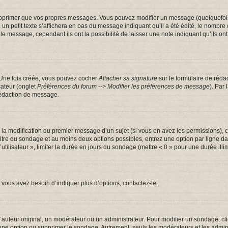
pprimer que vos propres messages. Vous pouvez modifier un message (quelquefois d
tit texte s’affichera en bas du message indiquant qu’il a été édité, le nombre de fo
message, cependant ils ont la possibilité de laisser une note indiquant qu’ils ont m
 Une fois créée, vous pouvez cocher
Attacher sa signature
sur le formulaire de réda
sateur (onglet
Préférences du forum --> Modifier les préférences de message
). Par
rédaction de message.
u la modification du premier message d’un sujet (si vous en avez les permissions), c
 titre du sondage et au moins deux options possibles, entrez une option par ligne
utilisateur », limiter la durée en jours du sondage (mettre « 0 » pour une durée illim
vous avez besoin d’indiquer plus d’options, contactez-le.
uteur original, un modérateur ou un administrateur. Pour modifier un sondage, cl
 une option ou supprimer le sondage. Autrement, seuls les modérateurs et les admin