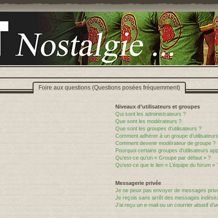
Foire aux questions (Questions posées fréquemment)
Niveaux d’utilisateurs et groupes
Qui sont les administrateurs ?
Que sont les modérateurs ?
Que sont les groupes d’utilisateurs ?
Comment adhérer à un groupe d’utilisateurs
Comment devenir modérateur de groupe ?
Pourquoi certains groupes d’utilisateurs ap
Qu’est-ce qu’un « Groupe par défaut » ?
Qu’est-ce que le lien « L’équipe du forum » 
Messagerie privée
Je ne peux pas envoyer de messages privé
Je reçois sans arrêt des messages indésira
J’ai reçu un e-mail ou un courrier abusif d’un