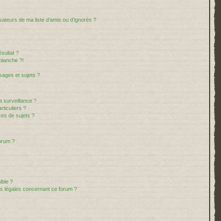
sateurs de ma liste d’amis ou d’ignorés ?
sultat ?
blanche ?!
ages et sujets ?
la surveillance ?
ticuliers ?
es de sujets ?
forum ?
ible ?
ns légales concernant ce forum ?