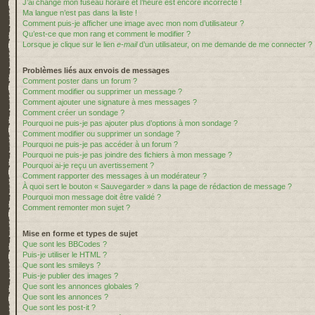
J’ai changé mon fuseau horaire et l’heure est encore incorrecte !
Ma langue n’est pas dans la liste !
Comment puis-je afficher une image avec mon nom d’utilisateur ?
Qu’est-ce que mon rang et comment le modifier ?
Lorsque je clique sur le lien
e-mail
d’un utilisateur, on me demande de me connecter ?
Problèmes liés aux envois de messages
Comment poster dans un forum ?
Comment modifier ou supprimer un message ?
Comment ajouter une signature à mes messages ?
Comment créer un sondage ?
Pourquoi ne puis-je pas ajouter plus d’options à mon sondage ?
Comment modifier ou supprimer un sondage ?
Pourquoi ne puis-je pas accéder à un forum ?
Pourquoi ne puis-je pas joindre des fichiers à mon message ?
Pourquoi ai-je reçu un avertissement ?
Comment rapporter des messages à un modérateur ?
À quoi sert le bouton « Sauvegarder » dans la page de rédaction de message ?
Pourquoi mon message doit être validé ?
Comment remonter mon sujet ?
Mise en forme et types de sujet
Que sont les BBCodes ?
Puis-je utiliser le HTML ?
Que sont les smileys ?
Puis-je publier des images ?
Que sont les annonces globales ?
Que sont les annonces ?
Que sont les post-it ?