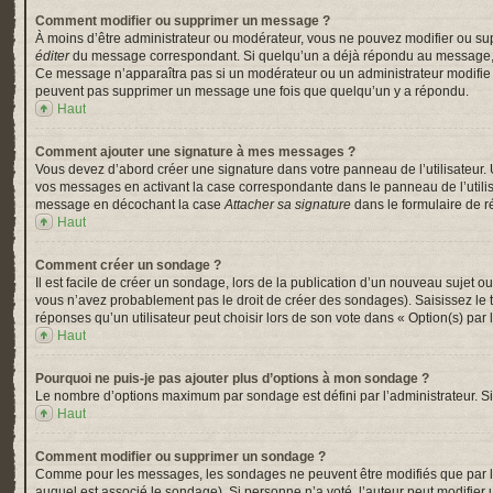
Comment modifier ou supprimer un message ?
À moins d’être administrateur ou modérateur, vous ne pouvez modifier ou su
éditer
du message correspondant. Si quelqu’un a déjà répondu au message, un pe
Ce message n’apparaîtra pas si un modérateur ou un administrateur modifie le 
peuvent pas supprimer un message une fois que quelqu’un y a répondu.
Haut
Comment ajouter une signature à mes messages ?
Vous devez d’abord créer une signature dans votre panneau de l’utilisateur.
vos messages en activant la case correspondante dans le panneau de l’utili
message en décochant la case
Attacher sa signature
dans le formulaire de 
Haut
Comment créer un sondage ?
Il est facile de créer un sondage, lors de la publication d’un nouveau sujet o
vous n’avez probablement pas le droit de créer des sondages). Saisissez le
réponses qu’un utilisateur peut choisir lors de son vote dans « Option(s) par l’
Haut
Pourquoi ne puis-je pas ajouter plus d’options à mon sondage ?
Le nombre d’options maximum par sondage est défini par l’administrateur. Si 
Haut
Comment modifier ou supprimer un sondage ?
Comme pour les messages, les sondages ne peuvent être modifiés que par l’a
auquel est associé le sondage). Si personne n’a voté, l’auteur peut modifier