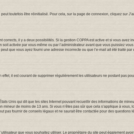
eut toutefois être réinitialisé. Pour cela, sur la page de connexion, cliquez sur
J’a
ont corrects, il y a deux possibilités. Si la gestion COPPA est active et si vous avez 
on soit activée par vous-même ou par l’administrateur avant que vous puissiez vous c
e peut que vous ayez fourni une adresse incorrecte ou que l’e-mail ait été traité par 
 effet, il est courant de supprimer régulièrement les utilisateurs ne postant pas pou
États-Unis qui dit que les sites Internet pouvant recueillir des informations de mi
er un mineur de moins de 13 ans. Si vous n’êtes pas sûr que cela s’applique à vous, 
t pas fournir de conseils légaux et ne saurait être contactée pour des questions lé
om d’utilisateur que vous souhaitez utiliser. Le propriétaire du site peut également a