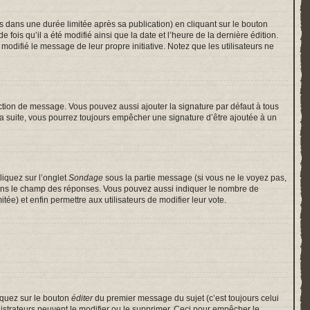
ans une durée limitée après sa publication) en cliquant sur le bouton
is qu’il a été modifié ainsi que la date et l’heure de la dernière édition.
odifié le message de leur propre initiative. Notez que les utilisateurs ne
ction de message. Vous pouvez aussi ajouter la signature par défaut à tous
 la suite, vous pourrez toujours empêcher une signature d’être ajoutée à un
liquez sur l’onglet
Sondage
sous la partie message (si vous ne le voyez pas,
 dans le champ des réponses. Vous pouvez aussi indiquer le nombre de
itée) et enfin permettre aux utilisateurs de modifier leur vote.
iquez sur le bouton
éditer
du premier message du sujet (c’est toujours celui
istrateurs peuvent le modifier ou le supprimer. Ceci pour empêcher le