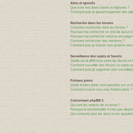
Amis et ignorés
Que sont mes listes d’amis et d’ignorés ?
Comment puis-je ajouter/supprimer des utili
Recherche dans les forums
Comment rechercher dans les forums ?
Pourquoi ma recherche ne renvoie aucun ré
Pourquoi ma recherche retourne une page 
Comment rechercher des membres ?
Comment puis-je trouver mes propres mess
Surveillance des sujets et favoris
Quelle est la différence entre les favoris et 
Comment surveiller des forums ou sujets par
Comment puis-je supprimer mes surveillanc
Fichiers joints
Quels fichiers joints sont autorisés sur ce 
Comment trouver tous mes fichiers joints ?
Concernant phpBB 3
Qui sont les auteurs de ce forum ?
Pourquoi la fonctionnalité X n’est pas dispon
Qui contacter pour les abus ou les questio