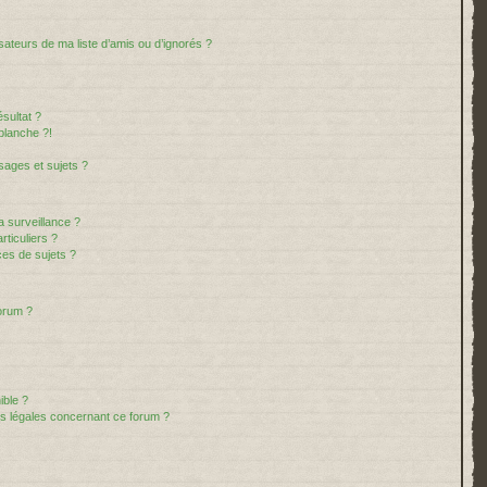
sateurs de ma liste d’amis ou d’ignorés ?
sultat ?
blanche ?!
ages et sujets ?
la surveillance ?
ticuliers ?
es de sujets ?
forum ?
ible ?
ns légales concernant ce forum ?