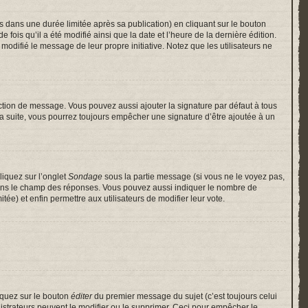
ans une durée limitée après sa publication) en cliquant sur le bouton
is qu’il a été modifié ainsi que la date et l’heure de la dernière édition.
odifié le message de leur propre initiative. Notez que les utilisateurs ne
ction de message. Vous pouvez aussi ajouter la signature par défaut à tous
 la suite, vous pourrez toujours empêcher une signature d’être ajoutée à un
liquez sur l’onglet
Sondage
sous la partie message (si vous ne le voyez pas,
 dans le champ des réponses. Vous pouvez aussi indiquer le nombre de
itée) et enfin permettre aux utilisateurs de modifier leur vote.
iquez sur le bouton
éditer
du premier message du sujet (c’est toujours celui
istrateurs peuvent le modifier ou le supprimer. Ceci pour empêcher le