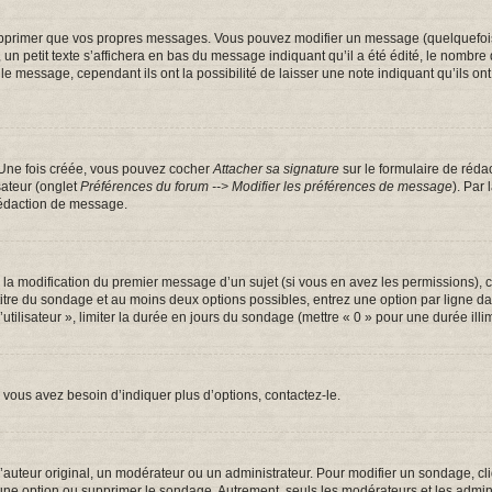
pprimer que vos propres messages. Vous pouvez modifier un message (quelquefois d
tit texte s’affichera en bas du message indiquant qu’il a été édité, le nombre de fo
message, cependant ils ont la possibilité de laisser une note indiquant qu’ils ont m
 Une fois créée, vous pouvez cocher
Attacher sa signature
sur le formulaire de réda
sateur (onglet
Préférences du forum --> Modifier les préférences de message
). Par
rédaction de message.
u la modification du premier message d’un sujet (si vous en avez les permissions), c
 titre du sondage et au moins deux options possibles, entrez une option par ligne
utilisateur », limiter la durée en jours du sondage (mettre « 0 » pour une durée illim
vous avez besoin d’indiquer plus d’options, contactez-le.
uteur original, un modérateur ou un administrateur. Pour modifier un sondage, cl
 une option ou supprimer le sondage. Autrement, seuls les modérateurs et les admin