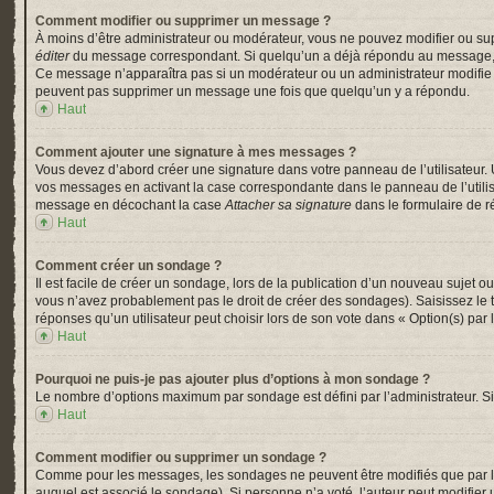
Comment modifier ou supprimer un message ?
À moins d’être administrateur ou modérateur, vous ne pouvez modifier ou su
éditer
du message correspondant. Si quelqu’un a déjà répondu au message, un pe
Ce message n’apparaîtra pas si un modérateur ou un administrateur modifie le 
peuvent pas supprimer un message une fois que quelqu’un y a répondu.
Haut
Comment ajouter une signature à mes messages ?
Vous devez d’abord créer une signature dans votre panneau de l’utilisateur.
vos messages en activant la case correspondante dans le panneau de l’utili
message en décochant la case
Attacher sa signature
dans le formulaire de 
Haut
Comment créer un sondage ?
Il est facile de créer un sondage, lors de la publication d’un nouveau sujet o
vous n’avez probablement pas le droit de créer des sondages). Saisissez le
réponses qu’un utilisateur peut choisir lors de son vote dans « Option(s) par l’
Haut
Pourquoi ne puis-je pas ajouter plus d’options à mon sondage ?
Le nombre d’options maximum par sondage est défini par l’administrateur. Si 
Haut
Comment modifier ou supprimer un sondage ?
Comme pour les messages, les sondages ne peuvent être modifiés que par l’a
auquel est associé le sondage). Si personne n’a voté, l’auteur peut modifier