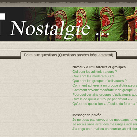
Foire aux questions (Questions posées fréquemment)
Niveaux d’utilisateurs et groupes
Qui sont les administrateurs ?
Que sont les modérateurs ?
Que sont les groupes d’utilisateurs ?
Comment adhérer à un groupe d’utilisateurs
Comment devenir modérateur de groupe ?
Pourquoi certains groupes d’utilisateurs ap
Qu’est-ce qu’un « Groupe par défaut » ?
Qu’est-ce que le lien « L’équipe du forum » 
Messagerie privée
Je ne peux pas envoyer de messages privé
Je reçois sans arrêt des messages indésira
J’ai reçu un e-mail ou un courrier abusif d’un