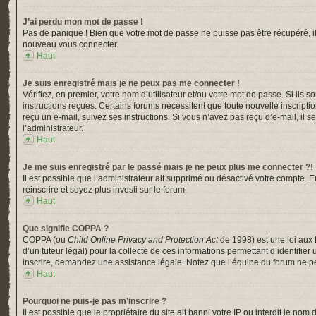
J’ai perdu mon mot de passe !
Pas de panique ! Bien que votre mot de passe ne puisse pas être récupéré, il p
nouveau vous connecter.
Haut
Je suis enregistré mais je ne peux pas me connecter !
Vérifiez, en premier, votre nom d’utilisateur et/ou votre mot de passe. Si ils s
instructions reçues. Certains forums nécessitent que toute nouvelle inscripti
reçu un e-mail, suivez ses instructions. Si vous n’avez pas reçu d’e-mail, il s
l’administrateur.
Haut
Je me suis enregistré par le passé mais je ne peux plus me connecter ?!
Il est possible que l’administrateur ait supprimé ou désactivé votre compte. En
réinscrire et soyez plus investi sur le forum.
Haut
Que signifie COPPA ?
COPPA (ou
Child Online Privacy and Protection Act
de 1998) est une loi aux 
d’un tuteur légal) pour la collecte de ces informations permettant d’identifi
inscrire, demandez une assistance légale. Notez que l’équipe du forum ne peu
Haut
Pourquoi ne puis-je pas m’inscrire ?
Il est possible que le propriétaire du site ait banni votre IP ou interdit le n