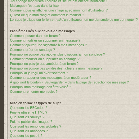
J’ai changé mon fuseau horaire et l’heure est encore incorrecte !
Ma langue n’est pas dans la liste !
Comment puis-je afficher une image avec mon nom d’utilisateur ?
Qu’est-ce que mon rang et comment le modifier ?
Lorsque je clique sur le lien
e-mail
d’un utilisateur, on me demande de me connecter ?
Problèmes liés aux envois de messages
Comment poster dans un forum ?
Comment modifier ou supprimer un message ?
Comment ajouter une signature à mes messages ?
Comment créer un sondage ?
Pourquoi ne puis-je pas ajouter plus d’options à mon sondage ?
Comment modifier ou supprimer un sondage ?
Pourquoi ne puis-je pas accéder à un forum ?
Pourquoi ne puis-je pas joindre des fichiers à mon message ?
Pourquoi ai-je reçu un avertissement ?
Comment rapporter des messages à un modérateur ?
À quoi sert le bouton « Sauvegarder » dans la page de rédaction de message ?
Pourquoi mon message doit être validé ?
Comment remonter mon sujet ?
Mise en forme et types de sujet
Que sont les BBCodes ?
Puis-je utiliser le HTML ?
Que sont les smileys ?
Puis-je publier des images ?
Que sont les annonces globales ?
Que sont les annonces ?
Que sont les post-it ?