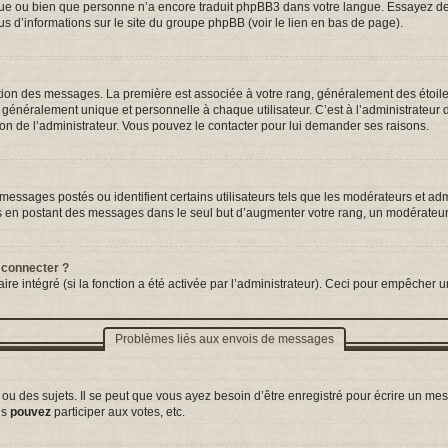
ngue ou bien que personne n’a encore traduit phpBB3 dans votre langue. Essayez de d
us d’informations sur le site du groupe phpBB (voir le lien en bas de page).
tation des messages. La première est associée à votre rang, généralement des étoil
néralement unique et personnelle à chaque utilisateur. C’est à l’administrateur d’a
sion de l’administrateur. Vous pouvez le contacter pour lui demander ses raisons.
essages postés ou identifient certains utilisateurs tels que les modérateurs et adm
ums en postant des messages dans le seul but d’augmenter votre rang, un modérateu
 connecter ?
ire intégré (si la fonction a été activée par l’administrateur). Ceci pour empêcher un
Problèmes liés aux envois de messages
 des sujets. Il se peut que vous ayez besoin d’être enregistré pour écrire un mes
us
pouvez
participer aux votes, etc.