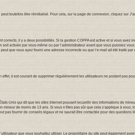
eut toutefois être réinitialisé. Pour cela, sur la page de connexion, cliquez sur
J’a
ont corrects, il y a deux possibilités. Si la gestion COPPA est active et si vous avez 
on soit activée par vous-même ou par l’administrateur avant que vous puissiez vous c
e peut que vous ayez fourni une adresse incorrecte ou que l’e-mail ait été traité par 
 effet, il est courant de supprimer régulièrement les utilisateurs ne postant pas pou
États-Unis qui dit que les sites Internet pouvant recueillir des informations de mi
er un mineur de moins de 13 ans. Si vous n’êtes pas sûr que cela s’applique à vous, 
t pas fournir de conseils légaux et ne saurait être contactée pour des questions lé
om d’utilisateur que vous souhaitez utiliser. Le propriétaire du site peut également a