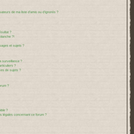
sateurs de ma liste d’amis ou d’ignorés ?
sultat ?
blanche ?!
ages et sujets ?
la surveillance ?
ticuliers ?
es de sujets ?
forum ?
ible ?
ns légales concernant ce forum ?