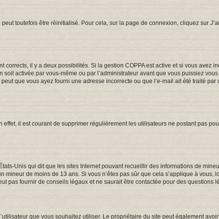
eut toutefois être réinitialisé. Pour cela, sur la page de connexion, cliquez sur
J’a
ont corrects, il y a deux possibilités. Si la gestion COPPA est active et si vous avez 
on soit activée par vous-même ou par l’administrateur avant que vous puissiez vous c
e peut que vous ayez fourni une adresse incorrecte ou que l’e-mail ait été traité par 
 effet, il est courant de supprimer régulièrement les utilisateurs ne postant pas pou
États-Unis qui dit que les sites Internet pouvant recueillir des informations de mi
er un mineur de moins de 13 ans. Si vous n’êtes pas sûr que cela s’applique à vous, 
t pas fournir de conseils légaux et ne saurait être contactée pour des questions lé
om d’utilisateur que vous souhaitez utiliser. Le propriétaire du site peut également a