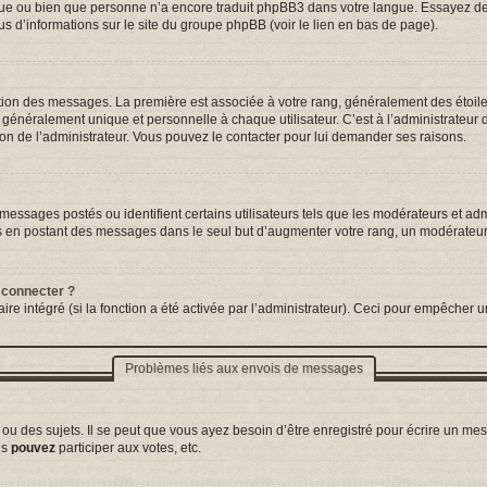
ngue ou bien que personne n’a encore traduit phpBB3 dans votre langue. Essayez de d
us d’informations sur le site du groupe phpBB (voir le lien en bas de page).
tation des messages. La première est associée à votre rang, généralement des étoil
néralement unique et personnelle à chaque utilisateur. C’est à l’administrateur d’a
sion de l’administrateur. Vous pouvez le contacter pour lui demander ses raisons.
essages postés ou identifient certains utilisateurs tels que les modérateurs et adm
ums en postant des messages dans le seul but d’augmenter votre rang, un modérateu
 connecter ?
ire intégré (si la fonction a été activée par l’administrateur). Ceci pour empêcher un
Problèmes liés aux envois de messages
 des sujets. Il se peut que vous ayez besoin d’être enregistré pour écrire un mes
us
pouvez
participer aux votes, etc.