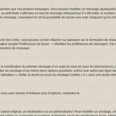
pprimer que vos propres messages. Vous pouvez modifier un message (quelquefois d
tit texte s’affichera en bas du message indiquant qu’il a été édité, le nombre de fo
message, cependant ils ont la possibilité de laisser une note indiquant qu’ils ont m
 Une fois créée, vous pouvez cocher
Attacher sa signature
sur le formulaire de réda
sateur (onglet
Préférences du forum --> Modifier les préférences de message
). Par
rédaction de message.
u la modification du premier message d’un sujet (si vous en avez les permissions), c
 titre du sondage et au moins deux options possibles, entrez une option par ligne
utilisateur », limiter la durée en jours du sondage (mettre « 0 » pour une durée illim
vous avez besoin d’indiquer plus d’options, contactez-le.
uteur original, un modérateur ou un administrateur. Pour modifier un sondage, cl
 une option ou supprimer le sondage. Autrement, seuls les modérateurs et les admin