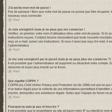
J’ai perdu mon mot de passe !
Pas de panique ! Bien que votre mot de passe ne puisse pas être récupéré, il p
nouveau vous connecter.
Haut
Je suis enregistré mais je ne peux pas me connecter !
Vérifiez, en premier, votre nom d’utilisateur et/ou votre mot de passe. Si ils s
instructions reçues. Certains forums nécessitent que toute nouvelle inscripti
reçu un e-mail, suivez ses instructions. Si vous n’avez pas reçu d’e-mail, il s
l’administrateur.
Haut
Je me suis enregistré par le passé mais je ne peux plus me connecter ?!
Il est possible que l’administrateur ait supprimé ou désactivé votre compte. En
réinscrire et soyez plus investi sur le forum.
Haut
Que signifie COPPA ?
COPPA (ou
Child Online Privacy and Protection Act
de 1998) est une loi aux 
d’un tuteur légal) pour la collecte de ces informations permettant d’identifi
inscrire, demandez une assistance légale. Notez que l’équipe du forum ne peu
Haut
Pourquoi ne puis-je pas m’inscrire ?
Il est possible que le propriétaire du site ait banni votre IP ou interdit le n