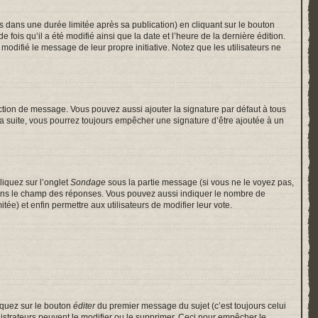
ans une durée limitée après sa publication) en cliquant sur le bouton
is qu’il a été modifié ainsi que la date et l’heure de la dernière édition.
odifié le message de leur propre initiative. Notez que les utilisateurs ne
ction de message. Vous pouvez aussi ajouter la signature par défaut à tous
 la suite, vous pourrez toujours empêcher une signature d’être ajoutée à un
liquez sur l’onglet
Sondage
sous la partie message (si vous ne le voyez pas,
 dans le champ des réponses. Vous pouvez aussi indiquer le nombre de
itée) et enfin permettre aux utilisateurs de modifier leur vote.
iquez sur le bouton
éditer
du premier message du sujet (c’est toujours celui
istrateurs peuvent le modifier ou le supprimer. Ceci pour empêcher le