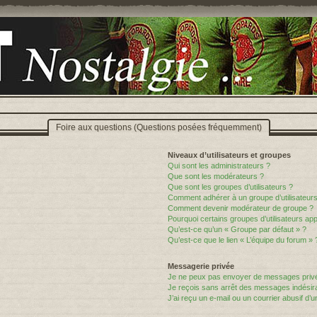
Foire aux questions (Questions posées fréquemment)
Niveaux d’utilisateurs et groupes
Qui sont les administrateurs ?
Que sont les modérateurs ?
Que sont les groupes d’utilisateurs ?
Comment adhérer à un groupe d’utilisateurs
Comment devenir modérateur de groupe ?
Pourquoi certains groupes d’utilisateurs ap
Qu’est-ce qu’un « Groupe par défaut » ?
Qu’est-ce que le lien « L’équipe du forum » 
Messagerie privée
Je ne peux pas envoyer de messages privé
Je reçois sans arrêt des messages indésira
J’ai reçu un e-mail ou un courrier abusif d’un