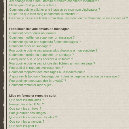
J’ai changé mon fuseau horaire et l’heure est encore incorrecte !
Ma langue n’est pas dans la liste !
Comment puis-je afficher une image avec mon nom d’utilisateur ?
Qu’est-ce que mon rang et comment le modifier ?
Lorsque je clique sur le lien
e-mail
d’un utilisateur, on me demande de me connecter ?
Problèmes liés aux envois de messages
Comment poster dans un forum ?
Comment modifier ou supprimer un message ?
Comment ajouter une signature à mes messages ?
Comment créer un sondage ?
Pourquoi ne puis-je pas ajouter plus d’options à mon sondage ?
Comment modifier ou supprimer un sondage ?
Pourquoi ne puis-je pas accéder à un forum ?
Pourquoi ne puis-je pas joindre des fichiers à mon message ?
Pourquoi ai-je reçu un avertissement ?
Comment rapporter des messages à un modérateur ?
À quoi sert le bouton « Sauvegarder » dans la page de rédaction de message ?
Pourquoi mon message doit être validé ?
Comment remonter mon sujet ?
Mise en forme et types de sujet
Que sont les BBCodes ?
Puis-je utiliser le HTML ?
Que sont les smileys ?
Puis-je publier des images ?
Que sont les annonces globales ?
Que sont les annonces ?
Que sont les post-it ?