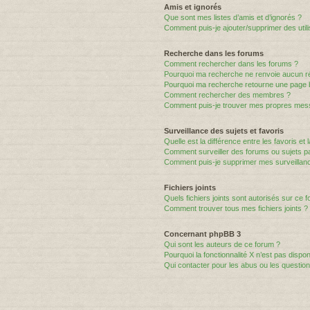
Amis et ignorés
Que sont mes listes d’amis et d’ignorés ?
Comment puis-je ajouter/supprimer des utili
Recherche dans les forums
Comment rechercher dans les forums ?
Pourquoi ma recherche ne renvoie aucun ré
Pourquoi ma recherche retourne une page 
Comment rechercher des membres ?
Comment puis-je trouver mes propres mess
Surveillance des sujets et favoris
Quelle est la différence entre les favoris et 
Comment surveiller des forums ou sujets par
Comment puis-je supprimer mes surveillanc
Fichiers joints
Quels fichiers joints sont autorisés sur ce 
Comment trouver tous mes fichiers joints ?
Concernant phpBB 3
Qui sont les auteurs de ce forum ?
Pourquoi la fonctionnalité X n’est pas dispon
Qui contacter pour les abus ou les questio