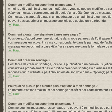
Comment modifier ou supprimer un message ?
À moins d’être administrateur ou modérateur, vous ne pouvez modifier ou su
éditer
du message correspondant. Si quelqu’un a déjà répondu au message, un pe
Ce message n’apparaîtra pas si un modérateur ou un administrateur modifie le 
peuvent pas supprimer un message une fois que quelqu’un y a répondu.
Haut
Comment ajouter une signature à mes messages ?
Vous devez d’abord créer une signature dans votre panneau de l’utilisateur.
vos messages en activant la case correspondante dans le panneau de l’utili
message en décochant la case
Attacher sa signature
dans le formulaire de 
Haut
Comment créer un sondage ?
Il est facile de créer un sondage, lors de la publication d’un nouveau sujet o
vous n’avez probablement pas le droit de créer des sondages). Saisissez le
réponses qu’un utilisateur peut choisir lors de son vote dans « Option(s) par l’
Haut
Pourquoi ne puis-je pas ajouter plus d’options à mon sondage ?
Le nombre d’options maximum par sondage est défini par l’administrateur. Si 
Haut
Comment modifier ou supprimer un sondage ?
Comme pour les messages, les sondages ne peuvent être modifiés que par l’a
auquel est associé le sondage). Si personne n’a voté, l’auteur peut modifier