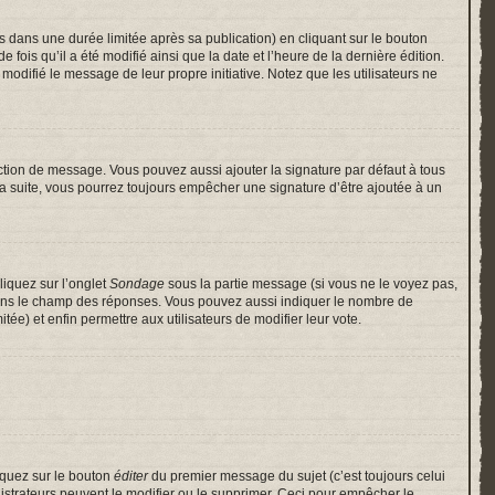
ans une durée limitée après sa publication) en cliquant sur le bouton
is qu’il a été modifié ainsi que la date et l’heure de la dernière édition.
odifié le message de leur propre initiative. Notez que les utilisateurs ne
ction de message. Vous pouvez aussi ajouter la signature par défaut à tous
 la suite, vous pourrez toujours empêcher une signature d’être ajoutée à un
liquez sur l’onglet
Sondage
sous la partie message (si vous ne le voyez pas,
 dans le champ des réponses. Vous pouvez aussi indiquer le nombre de
itée) et enfin permettre aux utilisateurs de modifier leur vote.
iquez sur le bouton
éditer
du premier message du sujet (c’est toujours celui
istrateurs peuvent le modifier ou le supprimer. Ceci pour empêcher le