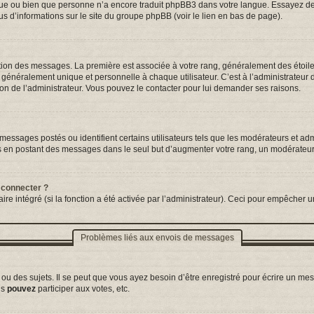
ngue ou bien que personne n’a encore traduit phpBB3 dans votre langue. Essayez de d
us d’informations sur le site du groupe phpBB (voir le lien en bas de page).
tation des messages. La première est associée à votre rang, généralement des étoil
néralement unique et personnelle à chaque utilisateur. C’est à l’administrateur d’a
sion de l’administrateur. Vous pouvez le contacter pour lui demander ses raisons.
essages postés ou identifient certains utilisateurs tels que les modérateurs et adm
ums en postant des messages dans le seul but d’augmenter votre rang, un modérateu
 connecter ?
ire intégré (si la fonction a été activée par l’administrateur). Ceci pour empêcher un
Problèmes liés aux envois de messages
 des sujets. Il se peut que vous ayez besoin d’être enregistré pour écrire un mes
us
pouvez
participer aux votes, etc.