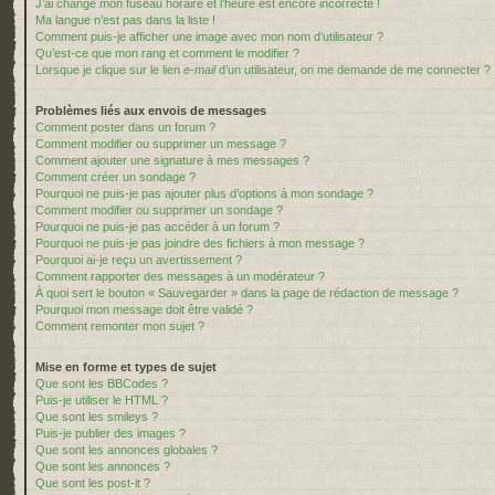
J’ai changé mon fuseau horaire et l’heure est encore incorrecte !
Ma langue n’est pas dans la liste !
Comment puis-je afficher une image avec mon nom d’utilisateur ?
Qu’est-ce que mon rang et comment le modifier ?
Lorsque je clique sur le lien
e-mail
d’un utilisateur, on me demande de me connecter ?
Problèmes liés aux envois de messages
Comment poster dans un forum ?
Comment modifier ou supprimer un message ?
Comment ajouter une signature à mes messages ?
Comment créer un sondage ?
Pourquoi ne puis-je pas ajouter plus d’options à mon sondage ?
Comment modifier ou supprimer un sondage ?
Pourquoi ne puis-je pas accéder à un forum ?
Pourquoi ne puis-je pas joindre des fichiers à mon message ?
Pourquoi ai-je reçu un avertissement ?
Comment rapporter des messages à un modérateur ?
À quoi sert le bouton « Sauvegarder » dans la page de rédaction de message ?
Pourquoi mon message doit être validé ?
Comment remonter mon sujet ?
Mise en forme et types de sujet
Que sont les BBCodes ?
Puis-je utiliser le HTML ?
Que sont les smileys ?
Puis-je publier des images ?
Que sont les annonces globales ?
Que sont les annonces ?
Que sont les post-it ?