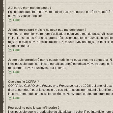
J’ai perdu mon mot de passe !
Pas de panique ! Bien que votre mot de passe ne puisse pas être récupéré, il p
nouveau vous connecter.
Haut
Je suis enregistré mais je ne peux pas me connecter !
Vérifiez, en premier, votre nom d’utilisateur et/ou votre mot de passe. Si ils s
instructions reçues. Certains forums nécessitent que toute nouvelle inscripti
reçu un e-mail, suivez ses instructions. Si vous n’avez pas reçu d’e-mail, il s
l’administrateur.
Haut
Je me suis enregistré par le passé mais je ne peux plus me connecter ?!
Il est possible que l’administrateur ait supprimé ou désactivé votre compte. En
réinscrire et soyez plus investi sur le forum.
Haut
Que signifie COPPA ?
COPPA (ou
Child Online Privacy and Protection Act
de 1998) est une loi aux 
d’un tuteur légal) pour la collecte de ces informations permettant d’identifi
inscrire, demandez une assistance légale. Notez que l’équipe du forum ne peu
Haut
Pourquoi ne puis-je pas m’inscrire ?
Il est possible que le propriétaire du site ait banni votre IP ou interdit le n