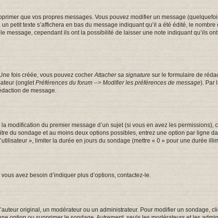
pprimer que vos propres messages. Vous pouvez modifier un message (quelquefois d
tit texte s’affichera en bas du message indiquant qu’il a été édité, le nombre de fo
message, cependant ils ont la possibilité de laisser une note indiquant qu’ils ont m
 Une fois créée, vous pouvez cocher
Attacher sa signature
sur le formulaire de réda
sateur (onglet
Préférences du forum --> Modifier les préférences de message
). Par
rédaction de message.
u la modification du premier message d’un sujet (si vous en avez les permissions), c
 titre du sondage et au moins deux options possibles, entrez une option par ligne
utilisateur », limiter la durée en jours du sondage (mettre « 0 » pour une durée illim
vous avez besoin d’indiquer plus d’options, contactez-le.
uteur original, un modérateur ou un administrateur. Pour modifier un sondage, cl
 une option ou supprimer le sondage. Autrement, seuls les modérateurs et les admin