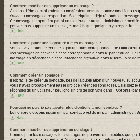
Comment modifier ou supprimer un message ?
À moins d’être administrateur ou modérateur, vous ne pouvez modifier ou su
éditer
du message correspondant. Si quelqu’un a déjà répondu au message, un pe
Ce message n’apparaîtra pas si un modérateur ou un administrateur modifie le 
peuvent pas supprimer un message une fois que quelqu’un y a répondu.
Haut
Comment ajouter une signature à mes messages ?
Vous devez d’abord créer une signature dans votre panneau de l’utilisateur.
vos messages en activant la case correspondante dans le panneau de l’utili
message en décochant la case
Attacher sa signature
dans le formulaire de 
Haut
Comment créer un sondage ?
Il est facile de créer un sondage, lors de la publication d’un nouveau sujet o
vous n’avez probablement pas le droit de créer des sondages). Saisissez le
réponses qu’un utilisateur peut choisir lors de son vote dans « Option(s) par l’
Haut
Pourquoi ne puis-je pas ajouter plus d’options à mon sondage ?
Le nombre d’options maximum par sondage est défini par l’administrateur. Si 
Haut
Comment modifier ou supprimer un sondage ?
Comme pour les messages, les sondages ne peuvent être modifiés que par l’a
auquel est associé le sondage). Si personne n’a voté, l’auteur peut modifier