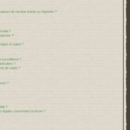
sateurs de ma liste d’amis ou d’ignorés ?
sultat ?
blanche ?!
ages et sujets ?
la surveillance ?
ticuliers ?
es de sujets ?
forum ?
ible ?
ns légales concernant ce forum ?