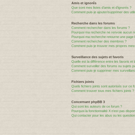
Amis et ignorés
Que sont mes listes d’amis et d’ignorés ?
Comment puis-je ajouter/supprimer des utili
Recherche dans les forums
Comment rechercher dans les forums ?
Pourquoi ma recherche ne renvoie aucun ré
Pourquoi ma recherche retourne une page 
Comment rechercher des membres ?
Comment puis-je trouver mes propres mess
Surveillance des sujets et favoris
Quelle est la différence entre les favoris et 
Comment surveiller des forums ou sujets par
Comment puis-je supprimer mes surveillanc
Fichiers joints
Quels fichiers joints sont autorisés sur ce 
Comment trouver tous mes fichiers joints ?
Concernant phpBB 3
Qui sont les auteurs de ce forum ?
Pourquoi la fonctionnalité X n’est pas dispon
Qui contacter pour les abus ou les questio