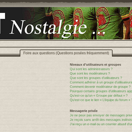
Foire aux questions (Questions posées fréquemment)
Niveaux d’utilisateurs et groupes
Qui sont les administrateurs ?
Que sont les modérateurs ?
Que sont les groupes d’utilisateurs ?
Comment adhérer à un groupe d’utilisateurs
Comment devenir modérateur de groupe ?
Pourquoi certains groupes d’utilisateurs ap
Qu’est-ce qu’un « Groupe par défaut » ?
Qu’est-ce que le lien « L’équipe du forum » 
Messagerie privée
Je ne peux pas envoyer de messages privé
Je reçois sans arrêt des messages indésira
J’ai reçu un e-mail ou un courrier abusif d’un