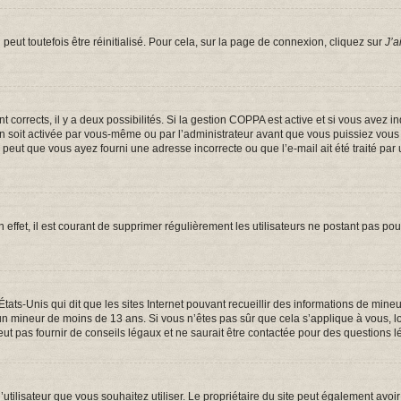
eut toutefois être réinitialisé. Pour cela, sur la page de connexion, cliquez sur
J’a
ont corrects, il y a deux possibilités. Si la gestion COPPA est active et si vous avez 
on soit activée par vous-même ou par l’administrateur avant que vous puissiez vous c
e peut que vous ayez fourni une adresse incorrecte ou que l’e-mail ait été traité par 
 effet, il est courant de supprimer régulièrement les utilisateurs ne postant pas pou
États-Unis qui dit que les sites Internet pouvant recueillir des informations de mi
er un mineur de moins de 13 ans. Si vous n’êtes pas sûr que cela s’applique à vous, 
t pas fournir de conseils légaux et ne saurait être contactée pour des questions lé
om d’utilisateur que vous souhaitez utiliser. Le propriétaire du site peut également a