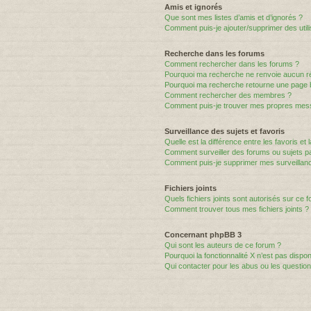
Amis et ignorés
Que sont mes listes d’amis et d’ignorés ?
Comment puis-je ajouter/supprimer des utili
Recherche dans les forums
Comment rechercher dans les forums ?
Pourquoi ma recherche ne renvoie aucun ré
Pourquoi ma recherche retourne une page 
Comment rechercher des membres ?
Comment puis-je trouver mes propres mess
Surveillance des sujets et favoris
Quelle est la différence entre les favoris et 
Comment surveiller des forums ou sujets par
Comment puis-je supprimer mes surveillanc
Fichiers joints
Quels fichiers joints sont autorisés sur ce 
Comment trouver tous mes fichiers joints ?
Concernant phpBB 3
Qui sont les auteurs de ce forum ?
Pourquoi la fonctionnalité X n’est pas dispon
Qui contacter pour les abus ou les questio