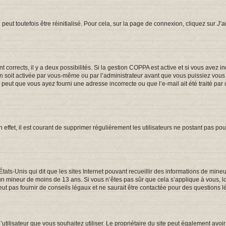
eut toutefois être réinitialisé. Pour cela, sur la page de connexion, cliquez sur
J’a
ont corrects, il y a deux possibilités. Si la gestion COPPA est active et si vous avez 
on soit activée par vous-même ou par l’administrateur avant que vous puissiez vous c
e peut que vous ayez fourni une adresse incorrecte ou que l’e-mail ait été traité par 
 effet, il est courant de supprimer régulièrement les utilisateurs ne postant pas pou
États-Unis qui dit que les sites Internet pouvant recueillir des informations de mi
er un mineur de moins de 13 ans. Si vous n’êtes pas sûr que cela s’applique à vous, 
t pas fournir de conseils légaux et ne saurait être contactée pour des questions lé
om d’utilisateur que vous souhaitez utiliser. Le propriétaire du site peut également a