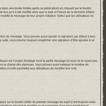
ans une durée limitée après sa publication) en cliquant sur le bouton
is qu’il a été modifié ainsi que la date et l’heure de la dernière édition.
odifié le message de leur propre initiative. Notez que les utilisateurs ne
ction de message. Vous pouvez aussi ajouter la signature par défaut à tous
 la suite, vous pourrez toujours empêcher une signature d’être ajoutée à un
liquez sur l’onglet
Sondage
sous la partie message (si vous ne le voyez pas,
 dans le champ des réponses. Vous pouvez aussi indiquer le nombre de
itée) et enfin permettre aux utilisateurs de modifier leur vote.
iquez sur le bouton
éditer
du premier message du sujet (c’est toujours celui
istrateurs peuvent le modifier ou le supprimer. Ceci pour empêcher le