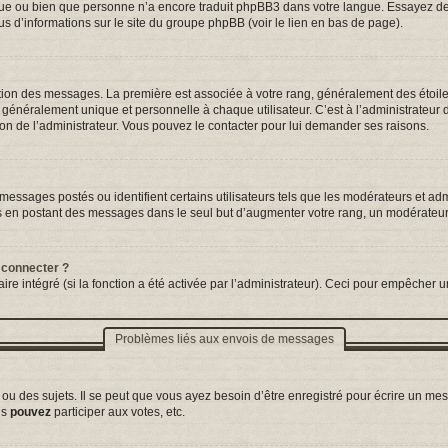
ngue ou bien que personne n’a encore traduit phpBB3 dans votre langue. Essayez de d
us d’informations sur le site du groupe phpBB (voir le lien en bas de page).
tation des messages. La première est associée à votre rang, généralement des étoil
néralement unique et personnelle à chaque utilisateur. C’est à l’administrateur d’a
sion de l’administrateur. Vous pouvez le contacter pour lui demander ses raisons.
essages postés ou identifient certains utilisateurs tels que les modérateurs et adm
ums en postant des messages dans le seul but d’augmenter votre rang, un modérateu
 connecter ?
ire intégré (si la fonction a été activée par l’administrateur). Ceci pour empêcher un
Problèmes liés aux envois de messages
 des sujets. Il se peut que vous ayez besoin d’être enregistré pour écrire un mes
us
pouvez
participer aux votes, etc.