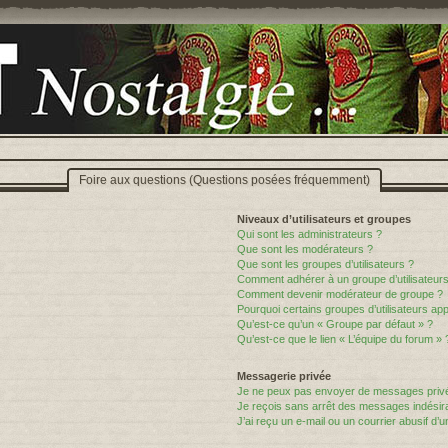
Foire aux questions (Questions posées fréquemment)
Niveaux d’utilisateurs et groupes
Qui sont les administrateurs ?
Que sont les modérateurs ?
Que sont les groupes d’utilisateurs ?
Comment adhérer à un groupe d’utilisateurs
Comment devenir modérateur de groupe ?
Pourquoi certains groupes d’utilisateurs ap
Qu’est-ce qu’un « Groupe par défaut » ?
Qu’est-ce que le lien « L’équipe du forum » 
Messagerie privée
Je ne peux pas envoyer de messages privé
Je reçois sans arrêt des messages indésira
J’ai reçu un e-mail ou un courrier abusif d’un