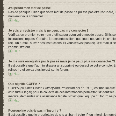
J’ai perdu mon mot de passe !
Pas de panique ! Bien que votre mot de passe ne puisse pas être récupéré, il p
nouveau vous connecter.
Haut
Je suis enregistré mais je ne peux pas me connecter !
Vérifiez, en premier, votre nom d’utilisateur et/ou votre mot de passe. Si ils s
instructions reçues. Certains forums nécessitent que toute nouvelle inscripti
reçu un e-mail, suivez ses instructions. Si vous n’avez pas reçu d’e-mail, il s
l’administrateur.
Haut
Je me suis enregistré par le passé mais je ne peux plus me connecter ?!
Il est possible que l’administrateur ait supprimé ou désactivé votre compte. En
réinscrire et soyez plus investi sur le forum.
Haut
Que signifie COPPA ?
COPPA (ou
Child Online Privacy and Protection Act
de 1998) est une loi aux 
d’un tuteur légal) pour la collecte de ces informations permettant d’identifi
inscrire, demandez une assistance légale. Notez que l’équipe du forum ne peu
Haut
Pourquoi ne puis-je pas m’inscrire ?
Il est possible que le propriétaire du site ait banni votre IP ou interdit le n