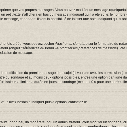
pprimer que vos propres messages. Vous pouvez modifier un message (quelquefois d
tit texte s’affichera en bas du message indiquant qu’il a été édité, le nombre de fo
message, cependant ils ont la possibilité de laisser une note indiquant qu’ils ont m
 Une fois créée, vous pouvez cocher
Attacher sa signature
sur le formulaire de réda
sateur (onglet
Préférences du forum --> Modifier les préférences de message
). Par
rédaction de message.
u la modification du premier message d’un sujet (si vous en avez les permissions), c
 titre du sondage et au moins deux options possibles, entrez une option par ligne
utilisateur », limiter la durée en jours du sondage (mettre « 0 » pour une durée illim
vous avez besoin d’indiquer plus d’options, contactez-le.
uteur original, un modérateur ou un administrateur. Pour modifier un sondage, cl
 une option ou supprimer le sondage. Autrement, seuls les modérateurs et les admin