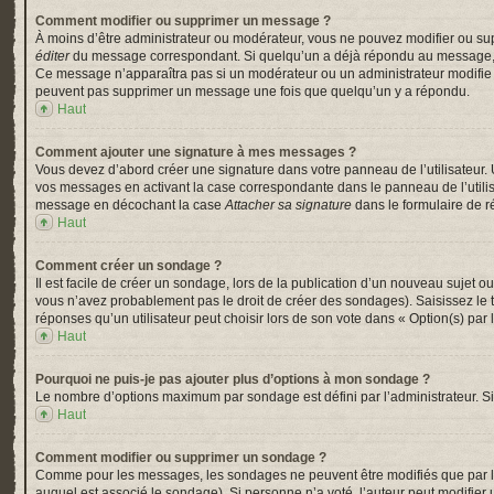
Comment modifier ou supprimer un message ?
À moins d’être administrateur ou modérateur, vous ne pouvez modifier ou su
éditer
du message correspondant. Si quelqu’un a déjà répondu au message, un pe
Ce message n’apparaîtra pas si un modérateur ou un administrateur modifie le 
peuvent pas supprimer un message une fois que quelqu’un y a répondu.
Haut
Comment ajouter une signature à mes messages ?
Vous devez d’abord créer une signature dans votre panneau de l’utilisateur.
vos messages en activant la case correspondante dans le panneau de l’utili
message en décochant la case
Attacher sa signature
dans le formulaire de 
Haut
Comment créer un sondage ?
Il est facile de créer un sondage, lors de la publication d’un nouveau sujet o
vous n’avez probablement pas le droit de créer des sondages). Saisissez le
réponses qu’un utilisateur peut choisir lors de son vote dans « Option(s) par l’
Haut
Pourquoi ne puis-je pas ajouter plus d’options à mon sondage ?
Le nombre d’options maximum par sondage est défini par l’administrateur. Si 
Haut
Comment modifier ou supprimer un sondage ?
Comme pour les messages, les sondages ne peuvent être modifiés que par l’a
auquel est associé le sondage). Si personne n’a voté, l’auteur peut modifier