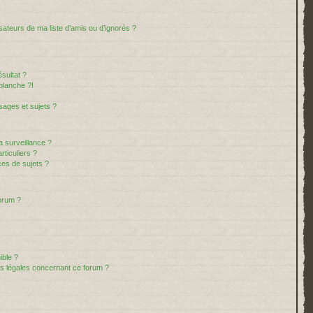
sateurs de ma liste d’amis ou d’ignorés ?
sultat ?
blanche ?!
ages et sujets ?
la surveillance ?
ticuliers ?
es de sujets ?
forum ?
ible ?
ns légales concernant ce forum ?