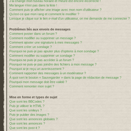
J’ai changé mon fuseau horaire et l’heure est encore incorrecte !
Ma langue n’est pas dans la liste !
Comment puis-je afficher une image avec mon nom d’utilisateur ?
Qu’est-ce que mon rang et comment le modifier ?
Lorsque je clique sur le lien
e-mail
d’un utilisateur, on me demande de me connecter ?
Problèmes liés aux envois de messages
Comment poster dans un forum ?
Comment modifier ou supprimer un message ?
Comment ajouter une signature à mes messages ?
Comment créer un sondage ?
Pourquoi ne puis-je pas ajouter plus d’options à mon sondage ?
Comment modifier ou supprimer un sondage ?
Pourquoi ne puis-je pas accéder à un forum ?
Pourquoi ne puis-je pas joindre des fichiers à mon message ?
Pourquoi ai-je reçu un avertissement ?
Comment rapporter des messages à un modérateur ?
À quoi sert le bouton « Sauvegarder » dans la page de rédaction de message ?
Pourquoi mon message doit être validé ?
Comment remonter mon sujet ?
Mise en forme et types de sujet
Que sont les BBCodes ?
Puis-je utiliser le HTML ?
Que sont les smileys ?
Puis-je publier des images ?
Que sont les annonces globales ?
Que sont les annonces ?
Que sont les post-it ?