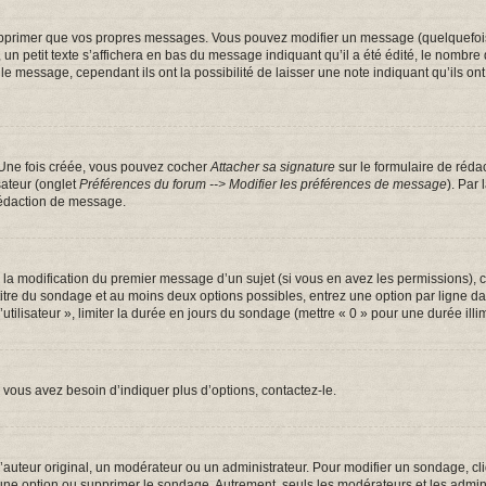
pprimer que vos propres messages. Vous pouvez modifier un message (quelquefois d
tit texte s’affichera en bas du message indiquant qu’il a été édité, le nombre de fo
message, cependant ils ont la possibilité de laisser une note indiquant qu’ils ont m
 Une fois créée, vous pouvez cocher
Attacher sa signature
sur le formulaire de réda
sateur (onglet
Préférences du forum --> Modifier les préférences de message
). Par
rédaction de message.
u la modification du premier message d’un sujet (si vous en avez les permissions), c
 titre du sondage et au moins deux options possibles, entrez une option par ligne
utilisateur », limiter la durée en jours du sondage (mettre « 0 » pour une durée illim
vous avez besoin d’indiquer plus d’options, contactez-le.
uteur original, un modérateur ou un administrateur. Pour modifier un sondage, cl
 une option ou supprimer le sondage. Autrement, seuls les modérateurs et les admin