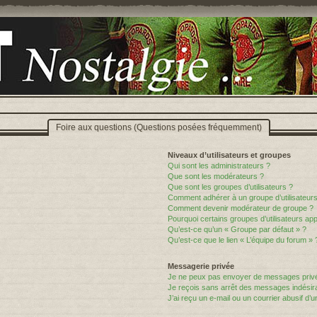
Foire aux questions (Questions posées fréquemment)
Niveaux d’utilisateurs et groupes
Qui sont les administrateurs ?
Que sont les modérateurs ?
Que sont les groupes d’utilisateurs ?
Comment adhérer à un groupe d’utilisateurs
Comment devenir modérateur de groupe ?
Pourquoi certains groupes d’utilisateurs ap
Qu’est-ce qu’un « Groupe par défaut » ?
Qu’est-ce que le lien « L’équipe du forum » 
Messagerie privée
Je ne peux pas envoyer de messages privé
Je reçois sans arrêt des messages indésira
J’ai reçu un e-mail ou un courrier abusif d’un