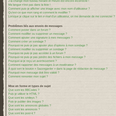
J’ai changé mon fuseau horaire et l’heure est encore incorrecte !
Ma langue n’est pas dans la liste !
Comment puis-je afficher une image avec mon nom d’utilisateur ?
Qu’est-ce que mon rang et comment le modifier ?
Lorsque je clique sur le lien
e-mail
d’un utilisateur, on me demande de me connecter ?
Problèmes liés aux envois de messages
Comment poster dans un forum ?
Comment modifier ou supprimer un message ?
Comment ajouter une signature à mes messages ?
Comment créer un sondage ?
Pourquoi ne puis-je pas ajouter plus d’options à mon sondage ?
Comment modifier ou supprimer un sondage ?
Pourquoi ne puis-je pas accéder à un forum ?
Pourquoi ne puis-je pas joindre des fichiers à mon message ?
Pourquoi ai-je reçu un avertissement ?
Comment rapporter des messages à un modérateur ?
À quoi sert le bouton « Sauvegarder » dans la page de rédaction de message ?
Pourquoi mon message doit être validé ?
Comment remonter mon sujet ?
Mise en forme et types de sujet
Que sont les BBCodes ?
Puis-je utiliser le HTML ?
Que sont les smileys ?
Puis-je publier des images ?
Que sont les annonces globales ?
Que sont les annonces ?
Que sont les post-it ?