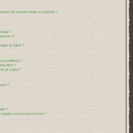
sateurs de ma liste d’amis ou d’ignorés ?
sultat ?
blanche ?!
ages et sujets ?
la surveillance ?
ticuliers ?
es de sujets ?
forum ?
ible ?
ns légales concernant ce forum ?