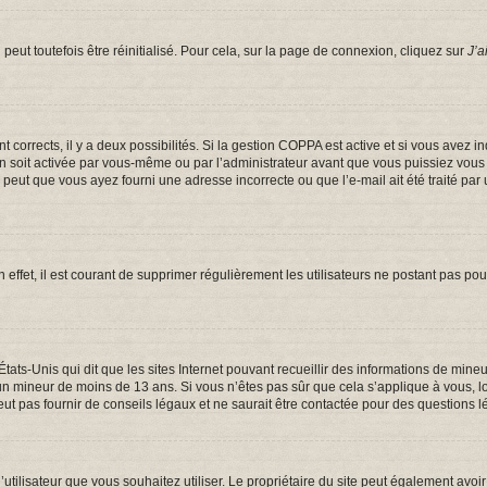
eut toutefois être réinitialisé. Pour cela, sur la page de connexion, cliquez sur
J’a
ont corrects, il y a deux possibilités. Si la gestion COPPA est active et si vous avez 
on soit activée par vous-même ou par l’administrateur avant que vous puissiez vous c
e peut que vous ayez fourni une adresse incorrecte ou que l’e-mail ait été traité par 
 effet, il est courant de supprimer régulièrement les utilisateurs ne postant pas pou
États-Unis qui dit que les sites Internet pouvant recueillir des informations de mi
er un mineur de moins de 13 ans. Si vous n’êtes pas sûr que cela s’applique à vous, 
t pas fournir de conseils légaux et ne saurait être contactée pour des questions lé
om d’utilisateur que vous souhaitez utiliser. Le propriétaire du site peut également a