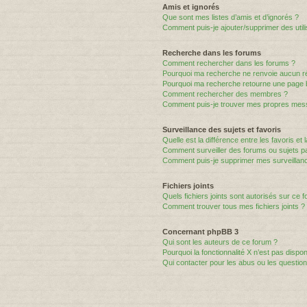
Amis et ignorés
Que sont mes listes d’amis et d’ignorés ?
Comment puis-je ajouter/supprimer des utili
Recherche dans les forums
Comment rechercher dans les forums ?
Pourquoi ma recherche ne renvoie aucun ré
Pourquoi ma recherche retourne une page 
Comment rechercher des membres ?
Comment puis-je trouver mes propres mess
Surveillance des sujets et favoris
Quelle est la différence entre les favoris et 
Comment surveiller des forums ou sujets par
Comment puis-je supprimer mes surveillanc
Fichiers joints
Quels fichiers joints sont autorisés sur ce 
Comment trouver tous mes fichiers joints ?
Concernant phpBB 3
Qui sont les auteurs de ce forum ?
Pourquoi la fonctionnalité X n’est pas dispon
Qui contacter pour les abus ou les questio