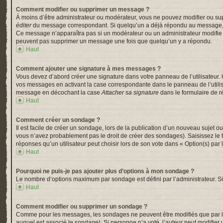
Comment modifier ou supprimer un message ?
À moins d’être administrateur ou modérateur, vous ne pouvez modifier ou su
éditer
du message correspondant. Si quelqu’un a déjà répondu au message, un pe
Ce message n’apparaîtra pas si un modérateur ou un administrateur modifie le 
peuvent pas supprimer un message une fois que quelqu’un y a répondu.
Haut
Comment ajouter une signature à mes messages ?
Vous devez d’abord créer une signature dans votre panneau de l’utilisateur.
vos messages en activant la case correspondante dans le panneau de l’utili
message en décochant la case
Attacher sa signature
dans le formulaire de 
Haut
Comment créer un sondage ?
Il est facile de créer un sondage, lors de la publication d’un nouveau sujet o
vous n’avez probablement pas le droit de créer des sondages). Saisissez le
réponses qu’un utilisateur peut choisir lors de son vote dans « Option(s) par l’
Haut
Pourquoi ne puis-je pas ajouter plus d’options à mon sondage ?
Le nombre d’options maximum par sondage est défini par l’administrateur. Si 
Haut
Comment modifier ou supprimer un sondage ?
Comme pour les messages, les sondages ne peuvent être modifiés que par l’a
auquel est associé le sondage). Si personne n’a voté, l’auteur peut modifier