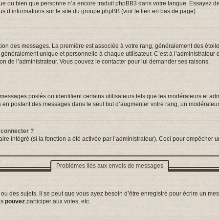
ngue ou bien que personne n’a encore traduit phpBB3 dans votre langue. Essayez de d
us d’informations sur le site du groupe phpBB (voir le lien en bas de page).
tation des messages. La première est associée à votre rang, généralement des étoil
néralement unique et personnelle à chaque utilisateur. C’est à l’administrateur d’a
sion de l’administrateur. Vous pouvez le contacter pour lui demander ses raisons.
essages postés ou identifient certains utilisateurs tels que les modérateurs et adm
ums en postant des messages dans le seul but d’augmenter votre rang, un modérateu
 connecter ?
ire intégré (si la fonction a été activée par l’administrateur). Ceci pour empêcher un
Problèmes liés aux envois de messages
 des sujets. Il se peut que vous ayez besoin d’être enregistré pour écrire un mes
us
pouvez
participer aux votes, etc.