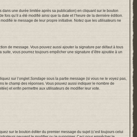
ans une durée limitée après sa publication) en cliquant sur le bouton
is qu’il a été modifié ainsi que la date et l’heure de la dernière édition.
odifié le message de leur propre initiative. Notez que les utilisateurs ne
ction de message. Vous pouvez aussi ajouter la signature par défaut à tous
 la suite, vous pourrez toujours empêcher une signature d’être ajoutée à un
liquez sur l’onglet
Sondage
sous la partie message (si vous ne le voyez pas,
 dans le champ des réponses. Vous pouvez aussi indiquer le nombre de
itée) et enfin permettre aux utilisateurs de modifier leur vote.
iquez sur le bouton
éditer
du premier message du sujet (c’est toujours celui
istrateurs peuvent le modifier ou le supprimer. Ceci pour empêcher le