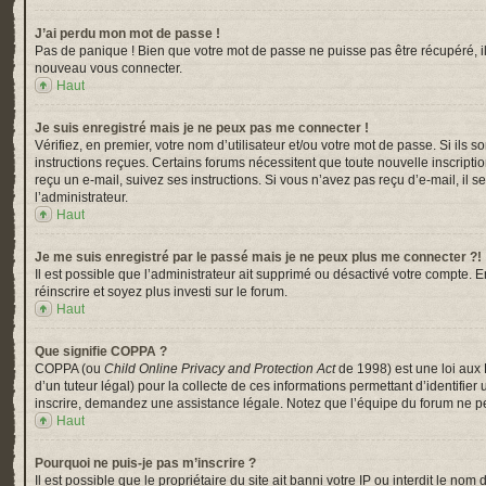
J’ai perdu mon mot de passe !
Pas de panique ! Bien que votre mot de passe ne puisse pas être récupéré, il p
nouveau vous connecter.
Haut
Je suis enregistré mais je ne peux pas me connecter !
Vérifiez, en premier, votre nom d’utilisateur et/ou votre mot de passe. Si ils s
instructions reçues. Certains forums nécessitent que toute nouvelle inscripti
reçu un e-mail, suivez ses instructions. Si vous n’avez pas reçu d’e-mail, il s
l’administrateur.
Haut
Je me suis enregistré par le passé mais je ne peux plus me connecter ?!
Il est possible que l’administrateur ait supprimé ou désactivé votre compte. En
réinscrire et soyez plus investi sur le forum.
Haut
Que signifie COPPA ?
COPPA (ou
Child Online Privacy and Protection Act
de 1998) est une loi aux 
d’un tuteur légal) pour la collecte de ces informations permettant d’identifi
inscrire, demandez une assistance légale. Notez que l’équipe du forum ne peu
Haut
Pourquoi ne puis-je pas m’inscrire ?
Il est possible que le propriétaire du site ait banni votre IP ou interdit le n