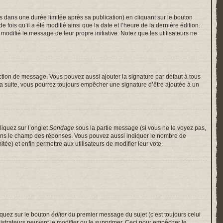
ans une durée limitée après sa publication) en cliquant sur le bouton
is qu’il a été modifié ainsi que la date et l’heure de la dernière édition.
odifié le message de leur propre initiative. Notez que les utilisateurs ne
ction de message. Vous pouvez aussi ajouter la signature par défaut à tous
 la suite, vous pourrez toujours empêcher une signature d’être ajoutée à un
liquez sur l’onglet
Sondage
sous la partie message (si vous ne le voyez pas,
 dans le champ des réponses. Vous pouvez aussi indiquer le nombre de
itée) et enfin permettre aux utilisateurs de modifier leur vote.
iquez sur le bouton
éditer
du premier message du sujet (c’est toujours celui
istrateurs peuvent le modifier ou le supprimer. Ceci pour empêcher le