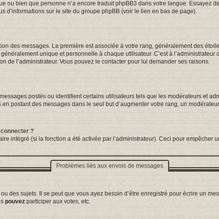
ngue ou bien que personne n’a encore traduit phpBB3 dans votre langue. Essayez de d
us d’informations sur le site du groupe phpBB (voir le lien en bas de page).
tation des messages. La première est associée à votre rang, généralement des étoil
néralement unique et personnelle à chaque utilisateur. C’est à l’administrateur d’a
sion de l’administrateur. Vous pouvez le contacter pour lui demander ses raisons.
essages postés ou identifient certains utilisateurs tels que les modérateurs et adm
ums en postant des messages dans le seul but d’augmenter votre rang, un modérateu
 connecter ?
ire intégré (si la fonction a été activée par l’administrateur). Ceci pour empêcher un
Problèmes liés aux envois de messages
 des sujets. Il se peut que vous ayez besoin d’être enregistré pour écrire un mes
us
pouvez
participer aux votes, etc.