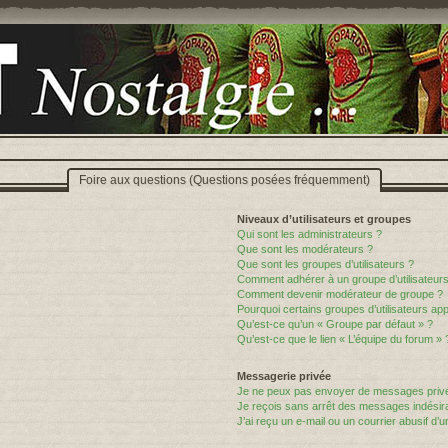
Foire aux questions (Questions posées fréquemment)
Niveaux d’utilisateurs et groupes
Qui sont les administrateurs ?
Que sont les modérateurs ?
Que sont les groupes d’utilisateurs ?
Comment adhérer à un groupe d’utilisateurs
Comment devenir modérateur de groupe ?
Pourquoi certains groupes d’utilisateurs ap
Qu’est-ce qu’un « Groupe par défaut » ?
Qu’est-ce que le lien « L’équipe du forum » 
Messagerie privée
Je ne peux pas envoyer de messages privé
Je reçois sans arrêt des messages indésira
J’ai reçu un e-mail ou un courrier abusif d’un