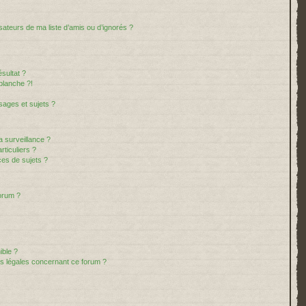
sateurs de ma liste d’amis ou d’ignorés ?
sultat ?
blanche ?!
ages et sujets ?
la surveillance ?
ticuliers ?
es de sujets ?
forum ?
ible ?
ns légales concernant ce forum ?