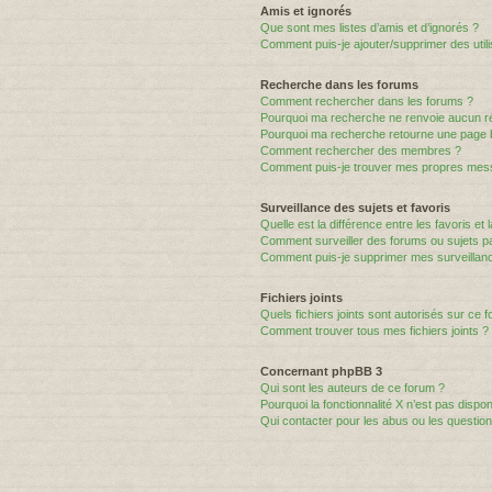
Amis et ignorés
Que sont mes listes d’amis et d’ignorés ?
Comment puis-je ajouter/supprimer des utili
Recherche dans les forums
Comment rechercher dans les forums ?
Pourquoi ma recherche ne renvoie aucun ré
Pourquoi ma recherche retourne une page 
Comment rechercher des membres ?
Comment puis-je trouver mes propres mess
Surveillance des sujets et favoris
Quelle est la différence entre les favoris et 
Comment surveiller des forums ou sujets par
Comment puis-je supprimer mes surveillanc
Fichiers joints
Quels fichiers joints sont autorisés sur ce 
Comment trouver tous mes fichiers joints ?
Concernant phpBB 3
Qui sont les auteurs de ce forum ?
Pourquoi la fonctionnalité X n’est pas dispon
Qui contacter pour les abus ou les questio