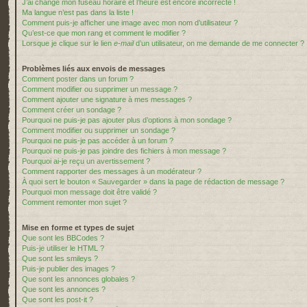
J’ai changé mon fuseau horaire et l’heure est encore incorrecte !
Ma langue n’est pas dans la liste !
Comment puis-je afficher une image avec mon nom d’utilisateur ?
Qu’est-ce que mon rang et comment le modifier ?
Lorsque je clique sur le lien
e-mail
d’un utilisateur, on me demande de me connecter ?
Problèmes liés aux envois de messages
Comment poster dans un forum ?
Comment modifier ou supprimer un message ?
Comment ajouter une signature à mes messages ?
Comment créer un sondage ?
Pourquoi ne puis-je pas ajouter plus d’options à mon sondage ?
Comment modifier ou supprimer un sondage ?
Pourquoi ne puis-je pas accéder à un forum ?
Pourquoi ne puis-je pas joindre des fichiers à mon message ?
Pourquoi ai-je reçu un avertissement ?
Comment rapporter des messages à un modérateur ?
À quoi sert le bouton « Sauvegarder » dans la page de rédaction de message ?
Pourquoi mon message doit être validé ?
Comment remonter mon sujet ?
Mise en forme et types de sujet
Que sont les BBCodes ?
Puis-je utiliser le HTML ?
Que sont les smileys ?
Puis-je publier des images ?
Que sont les annonces globales ?
Que sont les annonces ?
Que sont les post-it ?