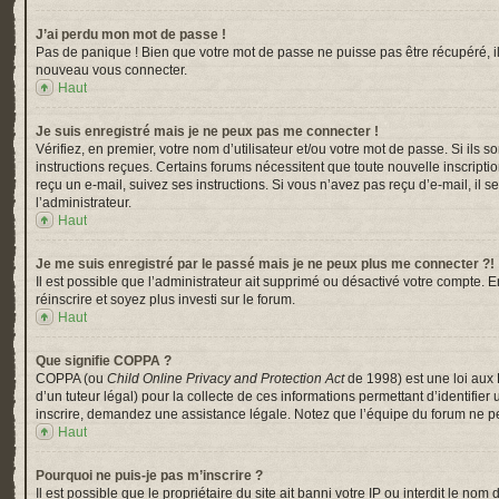
J’ai perdu mon mot de passe !
Pas de panique ! Bien que votre mot de passe ne puisse pas être récupéré, il p
nouveau vous connecter.
Haut
Je suis enregistré mais je ne peux pas me connecter !
Vérifiez, en premier, votre nom d’utilisateur et/ou votre mot de passe. Si ils s
instructions reçues. Certains forums nécessitent que toute nouvelle inscripti
reçu un e-mail, suivez ses instructions. Si vous n’avez pas reçu d’e-mail, il s
l’administrateur.
Haut
Je me suis enregistré par le passé mais je ne peux plus me connecter ?!
Il est possible que l’administrateur ait supprimé ou désactivé votre compte. En
réinscrire et soyez plus investi sur le forum.
Haut
Que signifie COPPA ?
COPPA (ou
Child Online Privacy and Protection Act
de 1998) est une loi aux 
d’un tuteur légal) pour la collecte de ces informations permettant d’identifi
inscrire, demandez une assistance légale. Notez que l’équipe du forum ne peu
Haut
Pourquoi ne puis-je pas m’inscrire ?
Il est possible que le propriétaire du site ait banni votre IP ou interdit le n