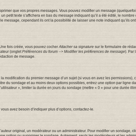
pprimer que vos propres messages. Vous pouvez modifier un message (quelquefois d
tit texte s’affichera en bas du message indiquant qu’il a été édité, le nombre de fo
message, cependant ils ont la possibilité de laisser une note indiquant qu’ils ont m
 Une fois créée, vous pouvez cocher
Attacher sa signature
sur le formulaire de réda
sateur (onglet
Préférences du forum --> Modifier les préférences de message
). Par
rédaction de message.
u la modification du premier message d’un sujet (si vous en avez les permissions), c
 titre du sondage et au moins deux options possibles, entrez une option par ligne
utilisateur », limiter la durée en jours du sondage (mettre « 0 » pour une durée illim
vous avez besoin d’indiquer plus d’options, contactez-le.
uteur original, un modérateur ou un administrateur. Pour modifier un sondage, cl
 une option ou supprimer le sondage. Autrement, seuls les modérateurs et les admin