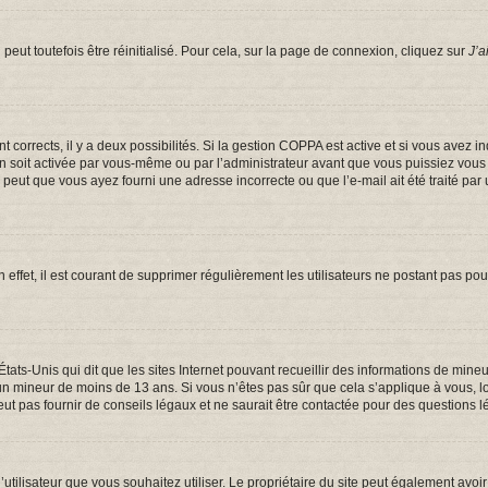
eut toutefois être réinitialisé. Pour cela, sur la page de connexion, cliquez sur
J’a
ont corrects, il y a deux possibilités. Si la gestion COPPA est active et si vous avez 
on soit activée par vous-même ou par l’administrateur avant que vous puissiez vous c
e peut que vous ayez fourni une adresse incorrecte ou que l’e-mail ait été traité par 
 effet, il est courant de supprimer régulièrement les utilisateurs ne postant pas pou
États-Unis qui dit que les sites Internet pouvant recueillir des informations de mi
er un mineur de moins de 13 ans. Si vous n’êtes pas sûr que cela s’applique à vous, 
t pas fournir de conseils légaux et ne saurait être contactée pour des questions lé
om d’utilisateur que vous souhaitez utiliser. Le propriétaire du site peut également a