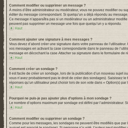
Comment modifier ou supprimer un message ?
À moins d’être administrateur ou modérateur, vous ne pouvez modifier ou su
éditer
du message correspondant. Si quelqu’un a déjà répondu au message, un pe
Ce message n’apparaîtra pas si un modérateur ou un administrateur modifie le 
peuvent pas supprimer un message une fois que quelqu’un y a répondu.
Haut
Comment ajouter une signature à mes messages ?
Vous devez d’abord créer une signature dans votre panneau de l’utilisateur.
vos messages en activant la case correspondante dans le panneau de l’utili
message en décochant la case
Attacher sa signature
dans le formulaire de 
Haut
Comment créer un sondage ?
Il est facile de créer un sondage, lors de la publication d’un nouveau sujet o
vous n’avez probablement pas le droit de créer des sondages). Saisissez le
réponses qu’un utilisateur peut choisir lors de son vote dans « Option(s) par l’
Haut
Pourquoi ne puis-je pas ajouter plus d’options à mon sondage ?
Le nombre d’options maximum par sondage est défini par l’administrateur. Si 
Haut
Comment modifier ou supprimer un sondage ?
Comme pour les messages, les sondages ne peuvent être modifiés que par l’a
auquel est associé le sondage). Si personne n’a voté, l’auteur peut modifier