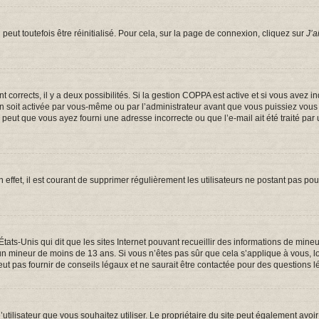
eut toutefois être réinitialisé. Pour cela, sur la page de connexion, cliquez sur
J’a
ont corrects, il y a deux possibilités. Si la gestion COPPA est active et si vous avez 
on soit activée par vous-même ou par l’administrateur avant que vous puissiez vous c
e peut que vous ayez fourni une adresse incorrecte ou que l’e-mail ait été traité par 
 effet, il est courant de supprimer régulièrement les utilisateurs ne postant pas pou
États-Unis qui dit que les sites Internet pouvant recueillir des informations de mi
er un mineur de moins de 13 ans. Si vous n’êtes pas sûr que cela s’applique à vous, 
t pas fournir de conseils légaux et ne saurait être contactée pour des questions lé
om d’utilisateur que vous souhaitez utiliser. Le propriétaire du site peut également a