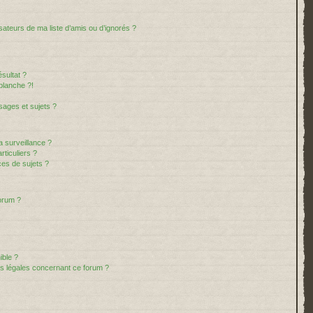
sateurs de ma liste d’amis ou d’ignorés ?
sultat ?
blanche ?!
ages et sujets ?
la surveillance ?
ticuliers ?
es de sujets ?
forum ?
ible ?
ns légales concernant ce forum ?