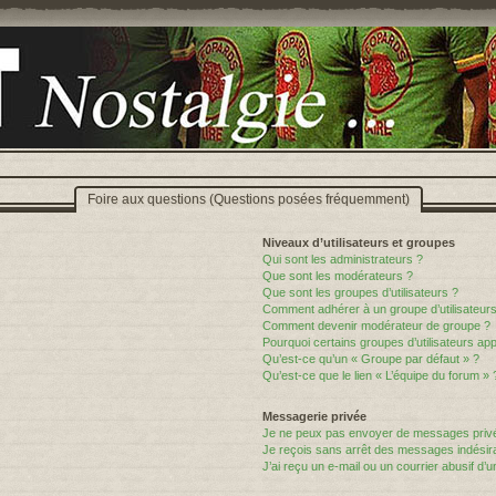
Foire aux questions (Questions posées fréquemment)
Niveaux d’utilisateurs et groupes
Qui sont les administrateurs ?
Que sont les modérateurs ?
Que sont les groupes d’utilisateurs ?
Comment adhérer à un groupe d’utilisateurs
Comment devenir modérateur de groupe ?
Pourquoi certains groupes d’utilisateurs ap
Qu’est-ce qu’un « Groupe par défaut » ?
Qu’est-ce que le lien « L’équipe du forum » 
Messagerie privée
Je ne peux pas envoyer de messages privé
Je reçois sans arrêt des messages indésira
J’ai reçu un e-mail ou un courrier abusif d’un