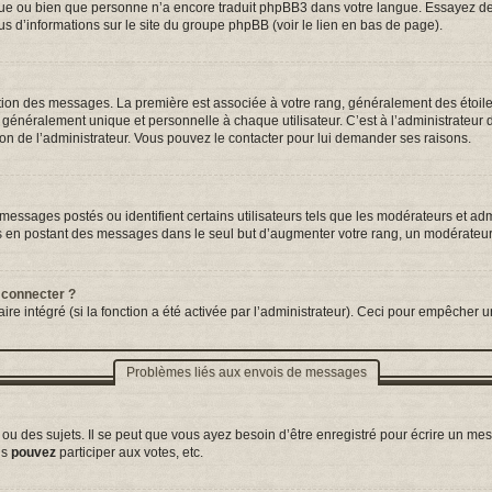
ngue ou bien que personne n’a encore traduit phpBB3 dans votre langue. Essayez de d
us d’informations sur le site du groupe phpBB (voir le lien en bas de page).
tation des messages. La première est associée à votre rang, généralement des étoil
néralement unique et personnelle à chaque utilisateur. C’est à l’administrateur d’a
sion de l’administrateur. Vous pouvez le contacter pour lui demander ses raisons.
essages postés ou identifient certains utilisateurs tels que les modérateurs et adm
ums en postant des messages dans le seul but d’augmenter votre rang, un modérateu
 connecter ?
ire intégré (si la fonction a été activée par l’administrateur). Ceci pour empêcher un
Problèmes liés aux envois de messages
 des sujets. Il se peut que vous ayez besoin d’être enregistré pour écrire un mes
us
pouvez
participer aux votes, etc.