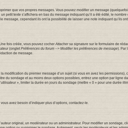
pprimer que vos propres messages. Vous pouvez modifier un message (quelquefois d
tit texte s’affichera en bas du message indiquant qu’il a été édité, le nombre de fo
message, cependant ils ont la possibilité de laisser une note indiquant qu’ils ont m
 Une fois créée, vous pouvez cocher
Attacher sa signature
sur le formulaire de réda
sateur (onglet
Préférences du forum --> Modifier les préférences de message
). Par
rédaction de message.
u la modification du premier message d’un sujet (si vous en avez les permissions), c
 titre du sondage et au moins deux options possibles, entrez une option par ligne
utilisateur », limiter la durée en jours du sondage (mettre « 0 » pour une durée illim
vous avez besoin d’indiquer plus d’options, contactez-le.
uteur original, un modérateur ou un administrateur. Pour modifier un sondage, cl
 une option ou supprimer le sondage. Autrement, seuls les modérateurs et les admin