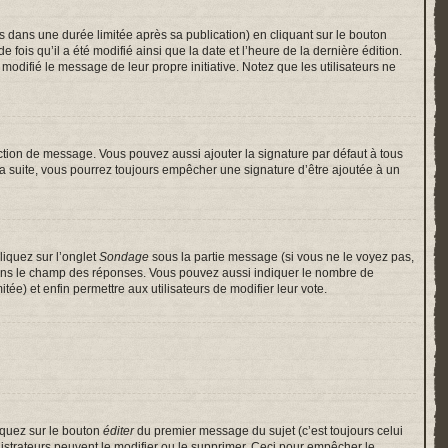
ans une durée limitée après sa publication) en cliquant sur le bouton
is qu’il a été modifié ainsi que la date et l’heure de la dernière édition.
odifié le message de leur propre initiative. Notez que les utilisateurs ne
ction de message. Vous pouvez aussi ajouter la signature par défaut à tous
 la suite, vous pourrez toujours empêcher une signature d’être ajoutée à un
liquez sur l’onglet
Sondage
sous la partie message (si vous ne le voyez pas,
 dans le champ des réponses. Vous pouvez aussi indiquer le nombre de
itée) et enfin permettre aux utilisateurs de modifier leur vote.
iquez sur le bouton
éditer
du premier message du sujet (c’est toujours celui
istrateurs peuvent le modifier ou le supprimer. Ceci pour empêcher le