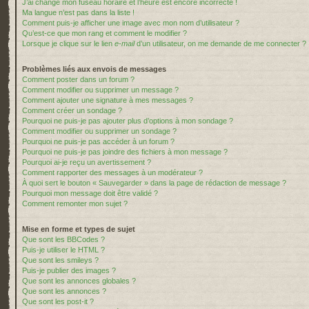
J’ai changé mon fuseau horaire et l’heure est encore incorrecte !
Ma langue n’est pas dans la liste !
Comment puis-je afficher une image avec mon nom d’utilisateur ?
Qu’est-ce que mon rang et comment le modifier ?
Lorsque je clique sur le lien
e-mail
d’un utilisateur, on me demande de me connecter ?
Problèmes liés aux envois de messages
Comment poster dans un forum ?
Comment modifier ou supprimer un message ?
Comment ajouter une signature à mes messages ?
Comment créer un sondage ?
Pourquoi ne puis-je pas ajouter plus d’options à mon sondage ?
Comment modifier ou supprimer un sondage ?
Pourquoi ne puis-je pas accéder à un forum ?
Pourquoi ne puis-je pas joindre des fichiers à mon message ?
Pourquoi ai-je reçu un avertissement ?
Comment rapporter des messages à un modérateur ?
À quoi sert le bouton « Sauvegarder » dans la page de rédaction de message ?
Pourquoi mon message doit être validé ?
Comment remonter mon sujet ?
Mise en forme et types de sujet
Que sont les BBCodes ?
Puis-je utiliser le HTML ?
Que sont les smileys ?
Puis-je publier des images ?
Que sont les annonces globales ?
Que sont les annonces ?
Que sont les post-it ?