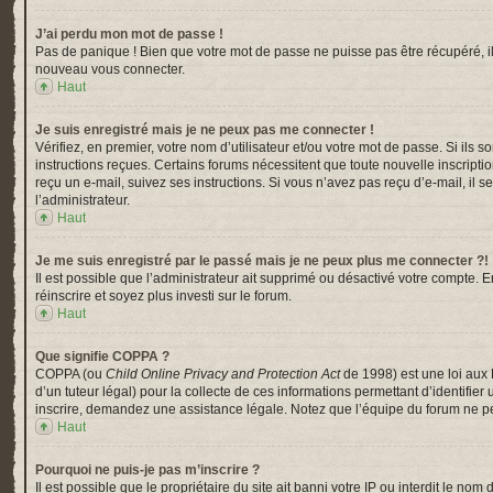
J’ai perdu mon mot de passe !
Pas de panique ! Bien que votre mot de passe ne puisse pas être récupéré, il p
nouveau vous connecter.
Haut
Je suis enregistré mais je ne peux pas me connecter !
Vérifiez, en premier, votre nom d’utilisateur et/ou votre mot de passe. Si ils s
instructions reçues. Certains forums nécessitent que toute nouvelle inscripti
reçu un e-mail, suivez ses instructions. Si vous n’avez pas reçu d’e-mail, il s
l’administrateur.
Haut
Je me suis enregistré par le passé mais je ne peux plus me connecter ?!
Il est possible que l’administrateur ait supprimé ou désactivé votre compte. En
réinscrire et soyez plus investi sur le forum.
Haut
Que signifie COPPA ?
COPPA (ou
Child Online Privacy and Protection Act
de 1998) est une loi aux 
d’un tuteur légal) pour la collecte de ces informations permettant d’identifi
inscrire, demandez une assistance légale. Notez que l’équipe du forum ne peu
Haut
Pourquoi ne puis-je pas m’inscrire ?
Il est possible que le propriétaire du site ait banni votre IP ou interdit le n