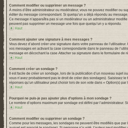
Comment modifier ou supprimer un message ?
À moins d’être administrateur ou modérateur, vous ne pouvez modifier ou su
éditer
du message correspondant. Si quelqu’un a déjà répondu au message, un pe
Ce message n’apparaîtra pas si un modérateur ou un administrateur modifie le 
peuvent pas supprimer un message une fois que quelqu’un y a répondu.
Haut
Comment ajouter une signature à mes messages ?
Vous devez d’abord créer une signature dans votre panneau de l’utilisateur.
vos messages en activant la case correspondante dans le panneau de l’utili
message en décochant la case
Attacher sa signature
dans le formulaire de 
Haut
Comment créer un sondage ?
Il est facile de créer un sondage, lors de la publication d’un nouveau sujet o
vous n’avez probablement pas le droit de créer des sondages). Saisissez le
réponses qu’un utilisateur peut choisir lors de son vote dans « Option(s) par l’
Haut
Pourquoi ne puis-je pas ajouter plus d’options à mon sondage ?
Le nombre d’options maximum par sondage est défini par l’administrateur. Si 
Haut
Comment modifier ou supprimer un sondage ?
Comme pour les messages, les sondages ne peuvent être modifiés que par l’a
auquel est associé le sondage). Si personne n’a voté, l’auteur peut modifier