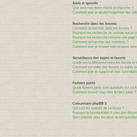
Amis et ignorés
Que sont mes listes d’amis et d’ignorés ?
Comment puis-je ajouter/supprimer des utili
Recherche dans les forums
Comment rechercher dans les forums ?
Pourquoi ma recherche ne renvoie aucun ré
Pourquoi ma recherche retourne une page 
Comment rechercher des membres ?
Comment puis-je trouver mes propres mess
Surveillance des sujets et favoris
Quelle est la différence entre les favoris et 
Comment surveiller des forums ou sujets par
Comment puis-je supprimer mes surveillanc
Fichiers joints
Quels fichiers joints sont autorisés sur ce 
Comment trouver tous mes fichiers joints ?
Concernant phpBB 3
Qui sont les auteurs de ce forum ?
Pourquoi la fonctionnalité X n’est pas dispon
Qui contacter pour les abus ou les questio