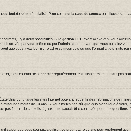
eut toutefois être réinitialisé. Pour cela, sur la page de connexion, cliquez sur
J’a
ont corrects, il y a deux possibilités. Si la gestion COPPA est active et si vous avez 
on soit activée par vous-même ou par l’administrateur avant que vous puissiez vous c
e peut que vous ayez fourni une adresse incorrecte ou que l’e-mail ait été traité par 
 effet, il est courant de supprimer régulièrement les utilisateurs ne postant pas pou
États-Unis qui dit que les sites Internet pouvant recueillir des informations de mi
er un mineur de moins de 13 ans. Si vous n’êtes pas sûr que cela s’applique à vous, 
t pas fournir de conseils légaux et ne saurait être contactée pour des questions lé
om d’utilisateur que vous souhaitez utiliser. Le propriétaire du site peut également a