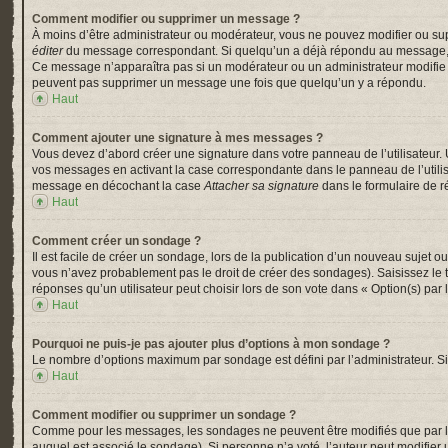
Comment modifier ou supprimer un message ?
À moins d’être administrateur ou modérateur, vous ne pouvez modifier ou su
éditer
du message correspondant. Si quelqu’un a déjà répondu au message, un pe
Ce message n’apparaîtra pas si un modérateur ou un administrateur modifie le 
peuvent pas supprimer un message une fois que quelqu’un y a répondu.
Haut
Comment ajouter une signature à mes messages ?
Vous devez d’abord créer une signature dans votre panneau de l’utilisateur.
vos messages en activant la case correspondante dans le panneau de l’utili
message en décochant la case
Attacher sa signature
dans le formulaire de 
Haut
Comment créer un sondage ?
Il est facile de créer un sondage, lors de la publication d’un nouveau sujet o
vous n’avez probablement pas le droit de créer des sondages). Saisissez le
réponses qu’un utilisateur peut choisir lors de son vote dans « Option(s) par l’
Haut
Pourquoi ne puis-je pas ajouter plus d’options à mon sondage ?
Le nombre d’options maximum par sondage est défini par l’administrateur. Si 
Haut
Comment modifier ou supprimer un sondage ?
Comme pour les messages, les sondages ne peuvent être modifiés que par l’a
auquel est associé le sondage). Si personne n’a voté, l’auteur peut modifier