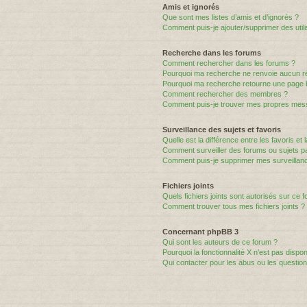
Amis et ignorés
Que sont mes listes d’amis et d’ignorés ?
Comment puis-je ajouter/supprimer des utili
Recherche dans les forums
Comment rechercher dans les forums ?
Pourquoi ma recherche ne renvoie aucun ré
Pourquoi ma recherche retourne une page 
Comment rechercher des membres ?
Comment puis-je trouver mes propres mess
Surveillance des sujets et favoris
Quelle est la différence entre les favoris et 
Comment surveiller des forums ou sujets par
Comment puis-je supprimer mes surveillanc
Fichiers joints
Quels fichiers joints sont autorisés sur ce 
Comment trouver tous mes fichiers joints ?
Concernant phpBB 3
Qui sont les auteurs de ce forum ?
Pourquoi la fonctionnalité X n’est pas dispon
Qui contacter pour les abus ou les questio