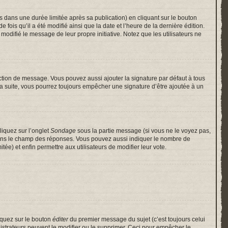
ans une durée limitée après sa publication) en cliquant sur le bouton
is qu’il a été modifié ainsi que la date et l’heure de la dernière édition.
odifié le message de leur propre initiative. Notez que les utilisateurs ne
ction de message. Vous pouvez aussi ajouter la signature par défaut à tous
 la suite, vous pourrez toujours empêcher une signature d’être ajoutée à un
liquez sur l’onglet
Sondage
sous la partie message (si vous ne le voyez pas,
 dans le champ des réponses. Vous pouvez aussi indiquer le nombre de
itée) et enfin permettre aux utilisateurs de modifier leur vote.
iquez sur le bouton
éditer
du premier message du sujet (c’est toujours celui
istrateurs peuvent le modifier ou le supprimer. Ceci pour empêcher le