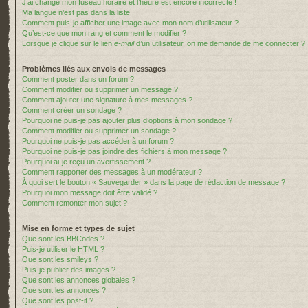
J’ai changé mon fuseau horaire et l’heure est encore incorrecte !
Ma langue n’est pas dans la liste !
Comment puis-je afficher une image avec mon nom d’utilisateur ?
Qu’est-ce que mon rang et comment le modifier ?
Lorsque je clique sur le lien
e-mail
d’un utilisateur, on me demande de me connecter ?
Problèmes liés aux envois de messages
Comment poster dans un forum ?
Comment modifier ou supprimer un message ?
Comment ajouter une signature à mes messages ?
Comment créer un sondage ?
Pourquoi ne puis-je pas ajouter plus d’options à mon sondage ?
Comment modifier ou supprimer un sondage ?
Pourquoi ne puis-je pas accéder à un forum ?
Pourquoi ne puis-je pas joindre des fichiers à mon message ?
Pourquoi ai-je reçu un avertissement ?
Comment rapporter des messages à un modérateur ?
À quoi sert le bouton « Sauvegarder » dans la page de rédaction de message ?
Pourquoi mon message doit être validé ?
Comment remonter mon sujet ?
Mise en forme et types de sujet
Que sont les BBCodes ?
Puis-je utiliser le HTML ?
Que sont les smileys ?
Puis-je publier des images ?
Que sont les annonces globales ?
Que sont les annonces ?
Que sont les post-it ?