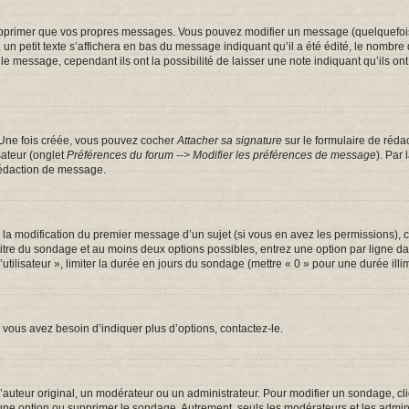
pprimer que vos propres messages. Vous pouvez modifier un message (quelquefois d
tit texte s’affichera en bas du message indiquant qu’il a été édité, le nombre de fo
message, cependant ils ont la possibilité de laisser une note indiquant qu’ils ont m
 Une fois créée, vous pouvez cocher
Attacher sa signature
sur le formulaire de réda
sateur (onglet
Préférences du forum --> Modifier les préférences de message
). Par
rédaction de message.
u la modification du premier message d’un sujet (si vous en avez les permissions), c
 titre du sondage et au moins deux options possibles, entrez une option par ligne
utilisateur », limiter la durée en jours du sondage (mettre « 0 » pour une durée illim
vous avez besoin d’indiquer plus d’options, contactez-le.
uteur original, un modérateur ou un administrateur. Pour modifier un sondage, cl
 une option ou supprimer le sondage. Autrement, seuls les modérateurs et les admin