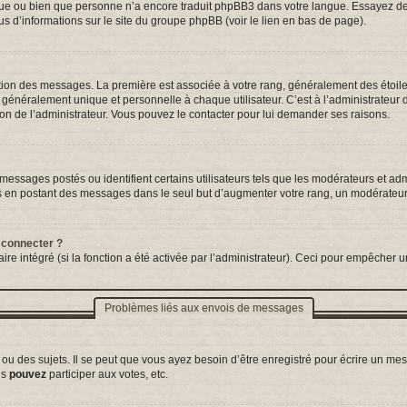
ngue ou bien que personne n’a encore traduit phpBB3 dans votre langue. Essayez de d
us d’informations sur le site du groupe phpBB (voir le lien en bas de page).
tation des messages. La première est associée à votre rang, généralement des étoil
néralement unique et personnelle à chaque utilisateur. C’est à l’administrateur d’a
sion de l’administrateur. Vous pouvez le contacter pour lui demander ses raisons.
essages postés ou identifient certains utilisateurs tels que les modérateurs et adm
ums en postant des messages dans le seul but d’augmenter votre rang, un modérateu
 connecter ?
ire intégré (si la fonction a été activée par l’administrateur). Ceci pour empêcher un
Problèmes liés aux envois de messages
 des sujets. Il se peut que vous ayez besoin d’être enregistré pour écrire un mes
us
pouvez
participer aux votes, etc.