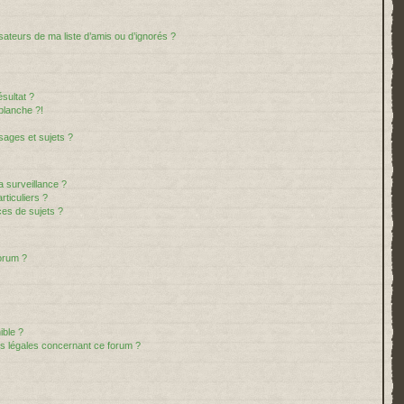
sateurs de ma liste d’amis ou d’ignorés ?
sultat ?
blanche ?!
ages et sujets ?
la surveillance ?
ticuliers ?
es de sujets ?
forum ?
ible ?
ns légales concernant ce forum ?