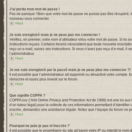
J’ai perdu mon mot de passe !
Pas de panique ! Bien que votre mot de passe ne puisse pas être récupéré, il p
nouveau vous connecter.
Haut
Je suis enregistré mais je ne peux pas me connecter !
Vérifiez, en premier, votre nom d’utilisateur et/ou votre mot de passe. Si ils s
instructions reçues. Certains forums nécessitent que toute nouvelle inscripti
reçu un e-mail, suivez ses instructions. Si vous n’avez pas reçu d’e-mail, il s
l’administrateur.
Haut
Je me suis enregistré par le passé mais je ne peux plus me connecter ?!
Il est possible que l’administrateur ait supprimé ou désactivé votre compte. En
réinscrire et soyez plus investi sur le forum.
Haut
Que signifie COPPA ?
COPPA (ou
Child Online Privacy and Protection Act
de 1998) est une loi aux 
d’un tuteur légal) pour la collecte de ces informations permettant d’identifi
inscrire, demandez une assistance légale. Notez que l’équipe du forum ne peu
Haut
Pourquoi ne puis-je pas m’inscrire ?
Il est possible que le propriétaire du site ait banni votre IP ou interdit le n