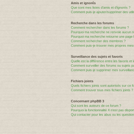
Amis et ignorés
Que sont mes listes d’amis et d’ignorés ?
Comment puis-je ajouter/supprimer des utili
Recherche dans les forums
Comment rechercher dans les forums ?
Pourquoi ma recherche ne renvoie aucun ré
Pourquoi ma recherche retourne une page 
Comment rechercher des membres ?
Comment puis-je trouver mes propres mess
Surveillance des sujets et favoris
Quelle est la différence entre les favoris et 
Comment surveiller des forums ou sujets par
Comment puis-je supprimer mes surveillanc
Fichiers joints
Quels fichiers joints sont autorisés sur ce 
Comment trouver tous mes fichiers joints ?
Concernant phpBB 3
Qui sont les auteurs de ce forum ?
Pourquoi la fonctionnalité X n’est pas dispon
Qui contacter pour les abus ou les questio