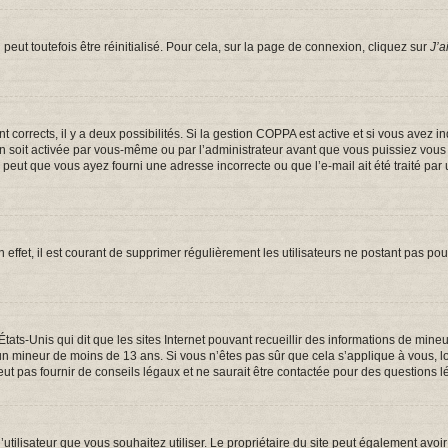
eut toutefois être réinitialisé. Pour cela, sur la page de connexion, cliquez sur
J’a
ont corrects, il y a deux possibilités. Si la gestion COPPA est active et si vous avez 
on soit activée par vous-même ou par l’administrateur avant que vous puissiez vous c
e peut que vous ayez fourni une adresse incorrecte ou que l’e-mail ait été traité par 
 effet, il est courant de supprimer régulièrement les utilisateurs ne postant pas pou
États-Unis qui dit que les sites Internet pouvant recueillir des informations de mi
er un mineur de moins de 13 ans. Si vous n’êtes pas sûr que cela s’applique à vous, 
t pas fournir de conseils légaux et ne saurait être contactée pour des questions lé
om d’utilisateur que vous souhaitez utiliser. Le propriétaire du site peut également a