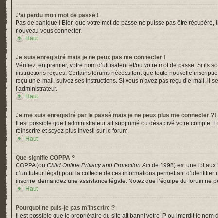
J’ai perdu mon mot de passe !
Pas de panique ! Bien que votre mot de passe ne puisse pas être récupéré, il p
nouveau vous connecter.
Haut
Je suis enregistré mais je ne peux pas me connecter !
Vérifiez, en premier, votre nom d’utilisateur et/ou votre mot de passe. Si ils s
instructions reçues. Certains forums nécessitent que toute nouvelle inscripti
reçu un e-mail, suivez ses instructions. Si vous n’avez pas reçu d’e-mail, il s
l’administrateur.
Haut
Je me suis enregistré par le passé mais je ne peux plus me connecter ?!
Il est possible que l’administrateur ait supprimé ou désactivé votre compte. En
réinscrire et soyez plus investi sur le forum.
Haut
Que signifie COPPA ?
COPPA (ou
Child Online Privacy and Protection Act
de 1998) est une loi aux 
d’un tuteur légal) pour la collecte de ces informations permettant d’identifi
inscrire, demandez une assistance légale. Notez que l’équipe du forum ne peu
Haut
Pourquoi ne puis-je pas m’inscrire ?
Il est possible que le propriétaire du site ait banni votre IP ou interdit le n