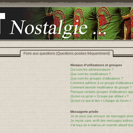
Foire aux questions (Questions posées fréquemment)
Niveaux d’utilisateurs et groupes
Qui sont les administrateurs ?
Que sont les modérateurs ?
Que sont les groupes d’utilisateurs ?
Comment adhérer à un groupe d’utilisateurs
Comment devenir modérateur de groupe ?
Pourquoi certains groupes d’utilisateurs ap
Qu’est-ce qu’un « Groupe par défaut » ?
Qu’est-ce que le lien « L’équipe du forum » 
Messagerie privée
Je ne peux pas envoyer de messages privé
Je reçois sans arrêt des messages indésira
J’ai reçu un e-mail ou un courrier abusif d’un