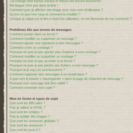
J’ai changé mon fuseau horaire et l’heure est encore incorrecte !
Ma langue n’est pas dans la liste !
Comment puis-je afficher une image avec mon nom d’utilisateur ?
Qu’est-ce que mon rang et comment le modifier ?
Lorsque je clique sur le lien
e-mail
d’un utilisateur, on me demande de me connecter ?
Problèmes liés aux envois de messages
Comment poster dans un forum ?
Comment modifier ou supprimer un message ?
Comment ajouter une signature à mes messages ?
Comment créer un sondage ?
Pourquoi ne puis-je pas ajouter plus d’options à mon sondage ?
Comment modifier ou supprimer un sondage ?
Pourquoi ne puis-je pas accéder à un forum ?
Pourquoi ne puis-je pas joindre des fichiers à mon message ?
Pourquoi ai-je reçu un avertissement ?
Comment rapporter des messages à un modérateur ?
À quoi sert le bouton « Sauvegarder » dans la page de rédaction de message ?
Pourquoi mon message doit être validé ?
Comment remonter mon sujet ?
Mise en forme et types de sujet
Que sont les BBCodes ?
Puis-je utiliser le HTML ?
Que sont les smileys ?
Puis-je publier des images ?
Que sont les annonces globales ?
Que sont les annonces ?
Que sont les post-it ?