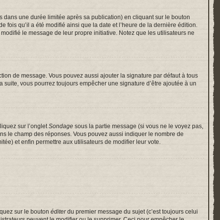
ans une durée limitée après sa publication) en cliquant sur le bouton
is qu’il a été modifié ainsi que la date et l’heure de la dernière édition.
odifié le message de leur propre initiative. Notez que les utilisateurs ne
ction de message. Vous pouvez aussi ajouter la signature par défaut à tous
 la suite, vous pourrez toujours empêcher une signature d’être ajoutée à un
liquez sur l’onglet
Sondage
sous la partie message (si vous ne le voyez pas,
 dans le champ des réponses. Vous pouvez aussi indiquer le nombre de
itée) et enfin permettre aux utilisateurs de modifier leur vote.
iquez sur le bouton
éditer
du premier message du sujet (c’est toujours celui
istrateurs peuvent le modifier ou le supprimer. Ceci pour empêcher le