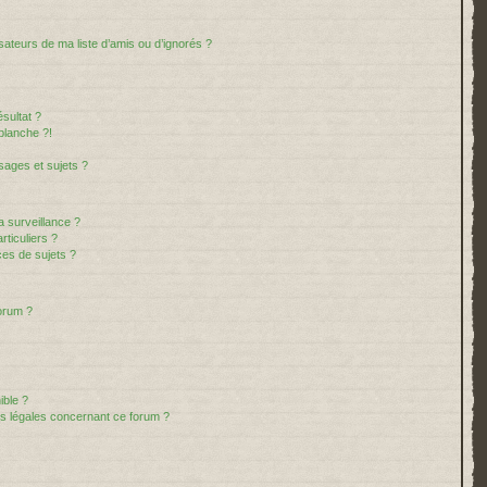
sateurs de ma liste d’amis ou d’ignorés ?
sultat ?
blanche ?!
ages et sujets ?
la surveillance ?
ticuliers ?
es de sujets ?
forum ?
ible ?
ns légales concernant ce forum ?