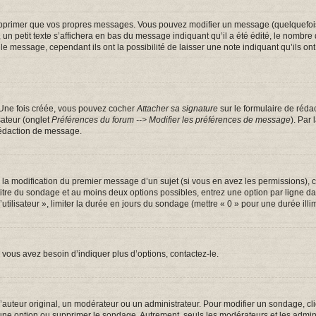
pprimer que vos propres messages. Vous pouvez modifier un message (quelquefois d
tit texte s’affichera en bas du message indiquant qu’il a été édité, le nombre de fo
message, cependant ils ont la possibilité de laisser une note indiquant qu’ils ont m
 Une fois créée, vous pouvez cocher
Attacher sa signature
sur le formulaire de réda
sateur (onglet
Préférences du forum --> Modifier les préférences de message
). Par
rédaction de message.
u la modification du premier message d’un sujet (si vous en avez les permissions), c
 titre du sondage et au moins deux options possibles, entrez une option par ligne
utilisateur », limiter la durée en jours du sondage (mettre « 0 » pour une durée illim
vous avez besoin d’indiquer plus d’options, contactez-le.
uteur original, un modérateur ou un administrateur. Pour modifier un sondage, cl
 une option ou supprimer le sondage. Autrement, seuls les modérateurs et les admin