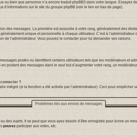
ngue ou bien que personne n’a encore traduit phpBB3 dans votre langue. Essayez de d
us d’informations sur le site du groupe phpBB (voir le lien en bas de page).
tation des messages. La première est associée à votre rang, généralement des étoil
néralement unique et personnelle à chaque utilisateur. C’est à l’administrateur d’a
sion de l’administrateur. Vous pouvez le contacter pour lui demander ses raisons.
essages postés ou identifient certains utilisateurs tels que les modérateurs et adm
ums en postant des messages dans le seul but d’augmenter votre rang, un modérateu
 connecter ?
ire intégré (si la fonction a été activée par l’administrateur). Ceci pour empêcher un
Problèmes liés aux envois de messages
 des sujets. Il se peut que vous ayez besoin d’être enregistré pour écrire un mes
us
pouvez
participer aux votes, etc.