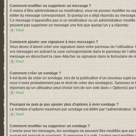
Comment modifier ou supprimer un message ?
À moins d’être administrateur ou modérateur, vous ne pouvez modifier ou su
éditer
du message correspondant. Si quelqu’un a déjà répondu au message, un pe
Ce message n’apparaîtra pas si un modérateur ou un administrateur modifie le 
peuvent pas supprimer un message une fois que quelqu’un y a répondu.
Haut
Comment ajouter une signature à mes messages ?
Vous devez d’abord créer une signature dans votre panneau de l’utilisateur.
vos messages en activant la case correspondante dans le panneau de l’utili
message en décochant la case
Attacher sa signature
dans le formulaire de 
Haut
Comment créer un sondage ?
Il est facile de créer un sondage, lors de la publication d’un nouveau sujet o
vous n’avez probablement pas le droit de créer des sondages). Saisissez le
réponses qu’un utilisateur peut choisir lors de son vote dans « Option(s) par l’
Haut
Pourquoi ne puis-je pas ajouter plus d’options à mon sondage ?
Le nombre d’options maximum par sondage est défini par l’administrateur. Si 
Haut
Comment modifier ou supprimer un sondage ?
Comme pour les messages, les sondages ne peuvent être modifiés que par l’a
auquel est associé le sondage). Si personne n’a voté, l’auteur peut modifier