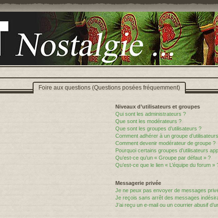
Foire aux questions (Questions posées fréquemment)
Niveaux d’utilisateurs et groupes
Qui sont les administrateurs ?
Que sont les modérateurs ?
Que sont les groupes d’utilisateurs ?
Comment adhérer à un groupe d’utilisateurs
Comment devenir modérateur de groupe ?
Pourquoi certains groupes d’utilisateurs ap
Qu’est-ce qu’un « Groupe par défaut » ?
Qu’est-ce que le lien « L’équipe du forum » 
Messagerie privée
Je ne peux pas envoyer de messages privé
Je reçois sans arrêt des messages indésira
J’ai reçu un e-mail ou un courrier abusif d’un