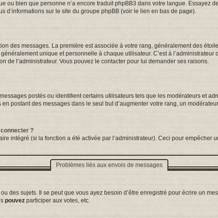
ngue ou bien que personne n’a encore traduit phpBB3 dans votre langue. Essayez de d
us d’informations sur le site du groupe phpBB (voir le lien en bas de page).
tation des messages. La première est associée à votre rang, généralement des étoil
néralement unique et personnelle à chaque utilisateur. C’est à l’administrateur d’a
sion de l’administrateur. Vous pouvez le contacter pour lui demander ses raisons.
essages postés ou identifient certains utilisateurs tels que les modérateurs et adm
ums en postant des messages dans le seul but d’augmenter votre rang, un modérateu
 connecter ?
ire intégré (si la fonction a été activée par l’administrateur). Ceci pour empêcher un
Problèmes liés aux envois de messages
 des sujets. Il se peut que vous ayez besoin d’être enregistré pour écrire un mes
us
pouvez
participer aux votes, etc.