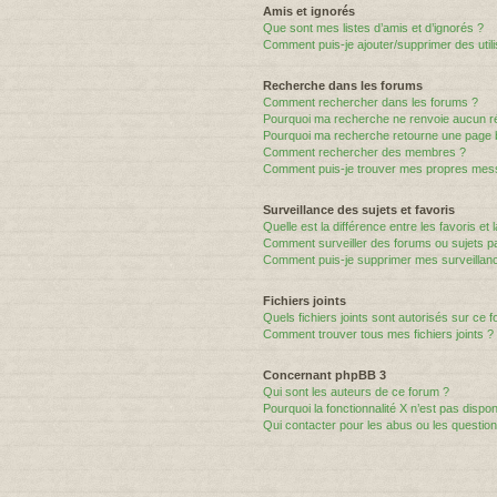
Amis et ignorés
Que sont mes listes d’amis et d’ignorés ?
Comment puis-je ajouter/supprimer des utili
Recherche dans les forums
Comment rechercher dans les forums ?
Pourquoi ma recherche ne renvoie aucun ré
Pourquoi ma recherche retourne une page 
Comment rechercher des membres ?
Comment puis-je trouver mes propres mess
Surveillance des sujets et favoris
Quelle est la différence entre les favoris et 
Comment surveiller des forums ou sujets par
Comment puis-je supprimer mes surveillanc
Fichiers joints
Quels fichiers joints sont autorisés sur ce 
Comment trouver tous mes fichiers joints ?
Concernant phpBB 3
Qui sont les auteurs de ce forum ?
Pourquoi la fonctionnalité X n’est pas dispon
Qui contacter pour les abus ou les questio