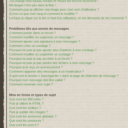
J’ai changé mon fuseau horaire et l’heure est encore incorrecte !
Ma langue n’est pas dans la liste !
Comment puis-je afficher une image avec mon nom d’utilisateur ?
Qu’est-ce que mon rang et comment le modifier ?
Lorsque je clique sur le lien
e-mail
d’un utilisateur, on me demande de me connecter ?
Problèmes liés aux envois de messages
Comment poster dans un forum ?
Comment modifier ou supprimer un message ?
Comment ajouter une signature à mes messages ?
Comment créer un sondage ?
Pourquoi ne puis-je pas ajouter plus d’options à mon sondage ?
Comment modifier ou supprimer un sondage ?
Pourquoi ne puis-je pas accéder à un forum ?
Pourquoi ne puis-je pas joindre des fichiers à mon message ?
Pourquoi ai-je reçu un avertissement ?
Comment rapporter des messages à un modérateur ?
À quoi sert le bouton « Sauvegarder » dans la page de rédaction de message ?
Pourquoi mon message doit être validé ?
Comment remonter mon sujet ?
Mise en forme et types de sujet
Que sont les BBCodes ?
Puis-je utiliser le HTML ?
Que sont les smileys ?
Puis-je publier des images ?
Que sont les annonces globales ?
Que sont les annonces ?
Que sont les post-it ?