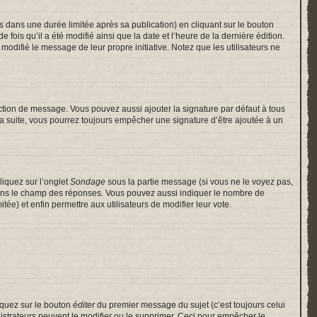
ans une durée limitée après sa publication) en cliquant sur le bouton
is qu’il a été modifié ainsi que la date et l’heure de la dernière édition.
odifié le message de leur propre initiative. Notez que les utilisateurs ne
ction de message. Vous pouvez aussi ajouter la signature par défaut à tous
 la suite, vous pourrez toujours empêcher une signature d’être ajoutée à un
liquez sur l’onglet
Sondage
sous la partie message (si vous ne le voyez pas,
 dans le champ des réponses. Vous pouvez aussi indiquer le nombre de
itée) et enfin permettre aux utilisateurs de modifier leur vote.
iquez sur le bouton
éditer
du premier message du sujet (c’est toujours celui
istrateurs peuvent le modifier ou le supprimer. Ceci pour empêcher le