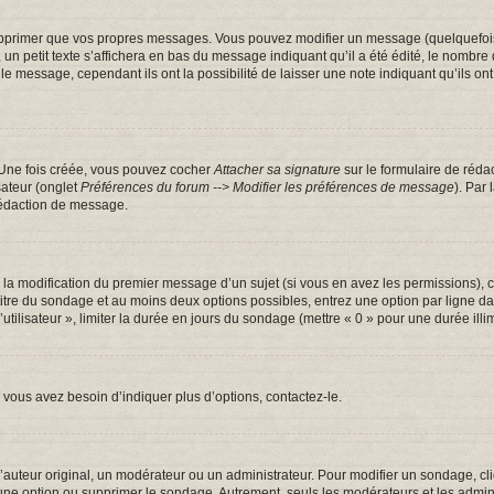
pprimer que vos propres messages. Vous pouvez modifier un message (quelquefois d
tit texte s’affichera en bas du message indiquant qu’il a été édité, le nombre de fo
message, cependant ils ont la possibilité de laisser une note indiquant qu’ils ont m
 Une fois créée, vous pouvez cocher
Attacher sa signature
sur le formulaire de réda
sateur (onglet
Préférences du forum --> Modifier les préférences de message
). Par
rédaction de message.
u la modification du premier message d’un sujet (si vous en avez les permissions), c
 titre du sondage et au moins deux options possibles, entrez une option par ligne
utilisateur », limiter la durée en jours du sondage (mettre « 0 » pour une durée illim
vous avez besoin d’indiquer plus d’options, contactez-le.
uteur original, un modérateur ou un administrateur. Pour modifier un sondage, cl
 une option ou supprimer le sondage. Autrement, seuls les modérateurs et les admin