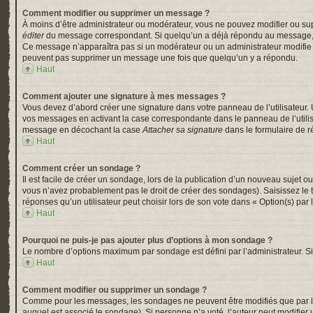
Comment modifier ou supprimer un message ?
À moins d’être administrateur ou modérateur, vous ne pouvez modifier ou su
éditer
du message correspondant. Si quelqu’un a déjà répondu au message, un pe
Ce message n’apparaîtra pas si un modérateur ou un administrateur modifie le 
peuvent pas supprimer un message une fois que quelqu’un y a répondu.
Haut
Comment ajouter une signature à mes messages ?
Vous devez d’abord créer une signature dans votre panneau de l’utilisateur.
vos messages en activant la case correspondante dans le panneau de l’utili
message en décochant la case
Attacher sa signature
dans le formulaire de 
Haut
Comment créer un sondage ?
Il est facile de créer un sondage, lors de la publication d’un nouveau sujet o
vous n’avez probablement pas le droit de créer des sondages). Saisissez le
réponses qu’un utilisateur peut choisir lors de son vote dans « Option(s) par l’
Haut
Pourquoi ne puis-je pas ajouter plus d’options à mon sondage ?
Le nombre d’options maximum par sondage est défini par l’administrateur. Si 
Haut
Comment modifier ou supprimer un sondage ?
Comme pour les messages, les sondages ne peuvent être modifiés que par l’a
auquel est associé le sondage). Si personne n’a voté, l’auteur peut modifier