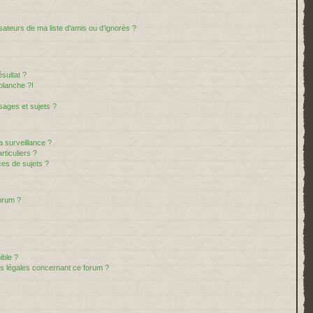
sateurs de ma liste d’amis ou d’ignorés ?
sultat ?
blanche ?!
ages et sujets ?
la surveillance ?
ticuliers ?
es de sujets ?
forum ?
ible ?
ns légales concernant ce forum ?