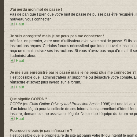
J’ai perdu mon mot de passe !
Pas de panique ! Bien que votre mot de passe ne puisse pas être récupéré, il p
nouveau vous connecter.
Haut
Je suis enregistré mais je ne peux pas me connecter !
Vérifiez, en premier, votre nom d’utilisateur et/ou votre mot de passe. Si ils s
instructions reçues. Certains forums nécessitent que toute nouvelle inscripti
reçu un e-mail, suivez ses instructions. Si vous n’avez pas reçu d’e-mail, il s
l’administrateur.
Haut
Je me suis enregistré par le passé mais je ne peux plus me connecter ?!
Il est possible que l’administrateur ait supprimé ou désactivé votre compte. En
réinscrire et soyez plus investi sur le forum.
Haut
Que signifie COPPA ?
COPPA (ou
Child Online Privacy and Protection Act
de 1998) est une loi aux 
d’un tuteur légal) pour la collecte de ces informations permettant d’identifi
inscrire, demandez une assistance légale. Notez que l’équipe du forum ne peu
Haut
Pourquoi ne puis-je pas m’inscrire ?
Il est possible que le propriétaire du site ait banni votre IP ou interdit le n