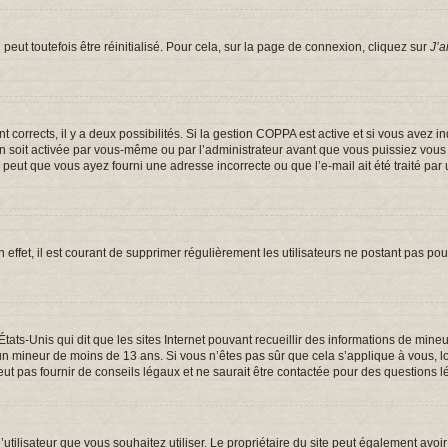
eut toutefois être réinitialisé. Pour cela, sur la page de connexion, cliquez sur
J’a
ont corrects, il y a deux possibilités. Si la gestion COPPA est active et si vous avez 
on soit activée par vous-même ou par l’administrateur avant que vous puissiez vous c
e peut que vous ayez fourni une adresse incorrecte ou que l’e-mail ait été traité par 
 effet, il est courant de supprimer régulièrement les utilisateurs ne postant pas pou
États-Unis qui dit que les sites Internet pouvant recueillir des informations de mi
er un mineur de moins de 13 ans. Si vous n’êtes pas sûr que cela s’applique à vous, 
t pas fournir de conseils légaux et ne saurait être contactée pour des questions lé
om d’utilisateur que vous souhaitez utiliser. Le propriétaire du site peut également a