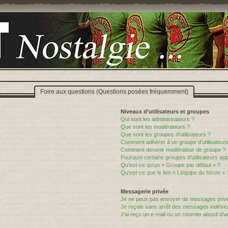
Foire aux questions (Questions posées fréquemment)
Niveaux d’utilisateurs et groupes
Qui sont les administrateurs ?
Que sont les modérateurs ?
Que sont les groupes d’utilisateurs ?
Comment adhérer à un groupe d’utilisateurs
Comment devenir modérateur de groupe ?
Pourquoi certains groupes d’utilisateurs ap
Qu’est-ce qu’un « Groupe par défaut » ?
Qu’est-ce que le lien « L’équipe du forum » 
Messagerie privée
Je ne peux pas envoyer de messages privé
Je reçois sans arrêt des messages indésira
J’ai reçu un e-mail ou un courrier abusif d’un