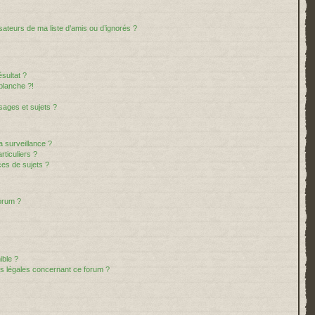
sateurs de ma liste d’amis ou d’ignorés ?
sultat ?
blanche ?!
ages et sujets ?
la surveillance ?
ticuliers ?
es de sujets ?
forum ?
ible ?
ns légales concernant ce forum ?