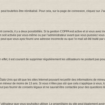
eut toutefois être réinitialisé. Pour cela, sur la page de connexion, cliquez sur
J’a
ont corrects, il y a deux possibilités. Si la gestion COPPA est active et si vous avez 
on soit activée par vous-même ou par l’administrateur avant que vous puissiez vous c
e peut que vous ayez fourni une adresse incorrecte ou que l’e-mail ait été traité par 
 effet, il est courant de supprimer régulièrement les utilisateurs ne postant pas pou
États-Unis qui dit que les sites Internet pouvant recueillir des informations de mi
er un mineur de moins de 13 ans. Si vous n’êtes pas sûr que cela s’applique à vous, 
t pas fournir de conseils légaux et ne saurait être contactée pour des questions lé
om d’utilisateur que vous souhaitez utiliser. Le propriétaire du site peut également a