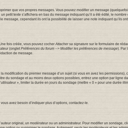
pprimer que vos propres messages. Vous pouvez modifier un message (quelquefois d
tit texte s’affichera en bas du message indiquant qu’il a été édité, le nombre de fo
message, cependant ils ont la possibilité de laisser une note indiquant qu’ils ont m
 Une fois créée, vous pouvez cocher
Attacher sa signature
sur le formulaire de réda
sateur (onglet
Préférences du forum --> Modifier les préférences de message
). Par
rédaction de message.
u la modification du premier message d’un sujet (si vous en avez les permissions), c
 titre du sondage et au moins deux options possibles, entrez une option par ligne
utilisateur », limiter la durée en jours du sondage (mettre « 0 » pour une durée illim
vous avez besoin d’indiquer plus d’options, contactez-le.
uteur original, un modérateur ou un administrateur. Pour modifier un sondage, cl
 une option ou supprimer le sondage. Autrement, seuls les modérateurs et les admin