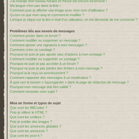
J’ai changé mon fuseau horaire et l’heure est encore incorrecte !
Ma langue n’est pas dans la liste !
Comment puis-je afficher une image avec mon nom d’utilisateur ?
Qu’est-ce que mon rang et comment le modifier ?
Lorsque je clique sur le lien
e-mail
d’un utilisateur, on me demande de me connecter ?
Problèmes liés aux envois de messages
Comment poster dans un forum ?
Comment modifier ou supprimer un message ?
Comment ajouter une signature à mes messages ?
Comment créer un sondage ?
Pourquoi ne puis-je pas ajouter plus d’options à mon sondage ?
Comment modifier ou supprimer un sondage ?
Pourquoi ne puis-je pas accéder à un forum ?
Pourquoi ne puis-je pas joindre des fichiers à mon message ?
Pourquoi ai-je reçu un avertissement ?
Comment rapporter des messages à un modérateur ?
À quoi sert le bouton « Sauvegarder » dans la page de rédaction de message ?
Pourquoi mon message doit être validé ?
Comment remonter mon sujet ?
Mise en forme et types de sujet
Que sont les BBCodes ?
Puis-je utiliser le HTML ?
Que sont les smileys ?
Puis-je publier des images ?
Que sont les annonces globales ?
Que sont les annonces ?
Que sont les post-it ?