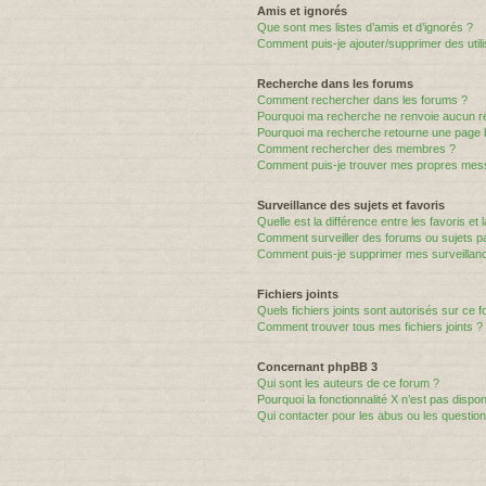
Amis et ignorés
Que sont mes listes d’amis et d’ignorés ?
Comment puis-je ajouter/supprimer des utili
Recherche dans les forums
Comment rechercher dans les forums ?
Pourquoi ma recherche ne renvoie aucun ré
Pourquoi ma recherche retourne une page 
Comment rechercher des membres ?
Comment puis-je trouver mes propres mess
Surveillance des sujets et favoris
Quelle est la différence entre les favoris et 
Comment surveiller des forums ou sujets par
Comment puis-je supprimer mes surveillanc
Fichiers joints
Quels fichiers joints sont autorisés sur ce 
Comment trouver tous mes fichiers joints ?
Concernant phpBB 3
Qui sont les auteurs de ce forum ?
Pourquoi la fonctionnalité X n’est pas dispon
Qui contacter pour les abus ou les questio