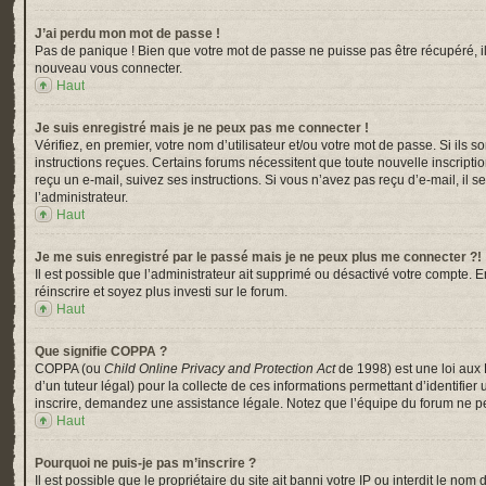
J’ai perdu mon mot de passe !
Pas de panique ! Bien que votre mot de passe ne puisse pas être récupéré, il p
nouveau vous connecter.
Haut
Je suis enregistré mais je ne peux pas me connecter !
Vérifiez, en premier, votre nom d’utilisateur et/ou votre mot de passe. Si ils s
instructions reçues. Certains forums nécessitent que toute nouvelle inscripti
reçu un e-mail, suivez ses instructions. Si vous n’avez pas reçu d’e-mail, il s
l’administrateur.
Haut
Je me suis enregistré par le passé mais je ne peux plus me connecter ?!
Il est possible que l’administrateur ait supprimé ou désactivé votre compte. En
réinscrire et soyez plus investi sur le forum.
Haut
Que signifie COPPA ?
COPPA (ou
Child Online Privacy and Protection Act
de 1998) est une loi aux 
d’un tuteur légal) pour la collecte de ces informations permettant d’identifi
inscrire, demandez une assistance légale. Notez que l’équipe du forum ne peu
Haut
Pourquoi ne puis-je pas m’inscrire ?
Il est possible que le propriétaire du site ait banni votre IP ou interdit le n