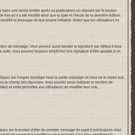
ans une durée limitée après sa publication) en cliquant sur le bouton
is qu’il a été modifié ainsi que la date et l’heure de la dernière édition.
odifié le message de leur propre initiative. Notez que les utilisateurs ne
ction de message. Vous pouvez aussi ajouter la signature par défaut à tous
 la suite, vous pourrez toujours empêcher une signature d’être ajoutée à un
liquez sur l’onglet
Sondage
sous la partie message (si vous ne le voyez pas,
 dans le champ des réponses. Vous pouvez aussi indiquer le nombre de
itée) et enfin permettre aux utilisateurs de modifier leur vote.
iquez sur le bouton
éditer
du premier message du sujet (c’est toujours celui
istrateurs peuvent le modifier ou le supprimer. Ceci pour empêcher le