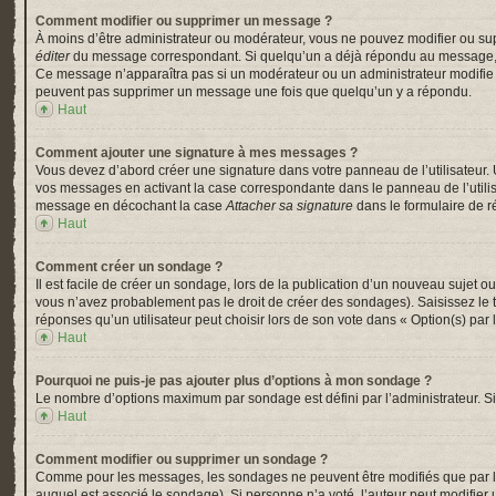
Comment modifier ou supprimer un message ?
À moins d’être administrateur ou modérateur, vous ne pouvez modifier ou su
éditer
du message correspondant. Si quelqu’un a déjà répondu au message, un pe
Ce message n’apparaîtra pas si un modérateur ou un administrateur modifie le 
peuvent pas supprimer un message une fois que quelqu’un y a répondu.
Haut
Comment ajouter une signature à mes messages ?
Vous devez d’abord créer une signature dans votre panneau de l’utilisateur.
vos messages en activant la case correspondante dans le panneau de l’utili
message en décochant la case
Attacher sa signature
dans le formulaire de 
Haut
Comment créer un sondage ?
Il est facile de créer un sondage, lors de la publication d’un nouveau sujet o
vous n’avez probablement pas le droit de créer des sondages). Saisissez le
réponses qu’un utilisateur peut choisir lors de son vote dans « Option(s) par l’
Haut
Pourquoi ne puis-je pas ajouter plus d’options à mon sondage ?
Le nombre d’options maximum par sondage est défini par l’administrateur. Si 
Haut
Comment modifier ou supprimer un sondage ?
Comme pour les messages, les sondages ne peuvent être modifiés que par l’a
auquel est associé le sondage). Si personne n’a voté, l’auteur peut modifier