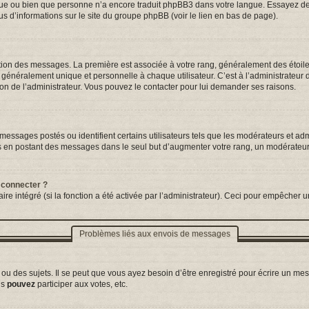
ngue ou bien que personne n’a encore traduit phpBB3 dans votre langue. Essayez de d
us d’informations sur le site du groupe phpBB (voir le lien en bas de page).
tation des messages. La première est associée à votre rang, généralement des étoil
néralement unique et personnelle à chaque utilisateur. C’est à l’administrateur d’a
sion de l’administrateur. Vous pouvez le contacter pour lui demander ses raisons.
essages postés ou identifient certains utilisateurs tels que les modérateurs et adm
ums en postant des messages dans le seul but d’augmenter votre rang, un modérateu
 connecter ?
ire intégré (si la fonction a été activée par l’administrateur). Ceci pour empêcher un
Problèmes liés aux envois de messages
 des sujets. Il se peut que vous ayez besoin d’être enregistré pour écrire un mes
us
pouvez
participer aux votes, etc.