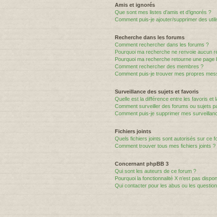
Amis et ignorés
Que sont mes listes d’amis et d’ignorés ?
Comment puis-je ajouter/supprimer des utili
Recherche dans les forums
Comment rechercher dans les forums ?
Pourquoi ma recherche ne renvoie aucun ré
Pourquoi ma recherche retourne une page 
Comment rechercher des membres ?
Comment puis-je trouver mes propres mess
Surveillance des sujets et favoris
Quelle est la différence entre les favoris et 
Comment surveiller des forums ou sujets par
Comment puis-je supprimer mes surveillanc
Fichiers joints
Quels fichiers joints sont autorisés sur ce 
Comment trouver tous mes fichiers joints ?
Concernant phpBB 3
Qui sont les auteurs de ce forum ?
Pourquoi la fonctionnalité X n’est pas dispon
Qui contacter pour les abus ou les questio