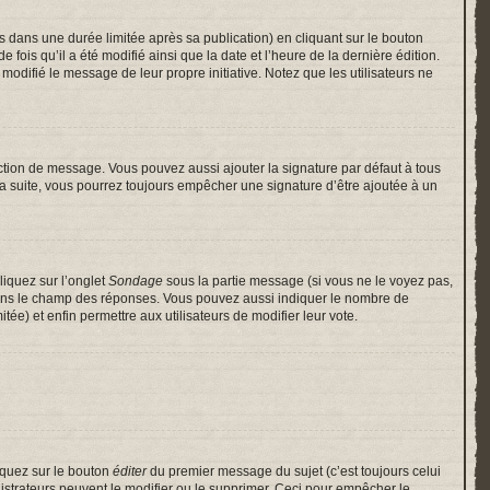
ans une durée limitée après sa publication) en cliquant sur le bouton
is qu’il a été modifié ainsi que la date et l’heure de la dernière édition.
odifié le message de leur propre initiative. Notez que les utilisateurs ne
ction de message. Vous pouvez aussi ajouter la signature par défaut à tous
 la suite, vous pourrez toujours empêcher une signature d’être ajoutée à un
liquez sur l’onglet
Sondage
sous la partie message (si vous ne le voyez pas,
 dans le champ des réponses. Vous pouvez aussi indiquer le nombre de
itée) et enfin permettre aux utilisateurs de modifier leur vote.
iquez sur le bouton
éditer
du premier message du sujet (c’est toujours celui
istrateurs peuvent le modifier ou le supprimer. Ceci pour empêcher le