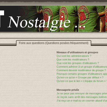
Foire aux questions (Questions posées fréquemment)
Niveaux d’utilisateurs et groupes
Qui sont les administrateurs ?
Que sont les modérateurs ?
Que sont les groupes d’utilisateurs ?
Comment adhérer à un groupe d’utilisateurs
Comment devenir modérateur de groupe ?
Pourquoi certains groupes d’utilisateurs ap
Qu’est-ce qu’un « Groupe par défaut » ?
Qu’est-ce que le lien « L’équipe du forum » 
Messagerie privée
Je ne peux pas envoyer de messages privé
Je reçois sans arrêt des messages indésira
J’ai reçu un e-mail ou un courrier abusif d’un