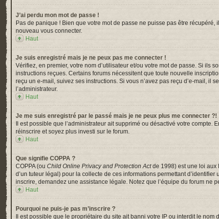
J’ai perdu mon mot de passe !
Pas de panique ! Bien que votre mot de passe ne puisse pas être récupéré, il p
nouveau vous connecter.
Haut
Je suis enregistré mais je ne peux pas me connecter !
Vérifiez, en premier, votre nom d’utilisateur et/ou votre mot de passe. Si ils s
instructions reçues. Certains forums nécessitent que toute nouvelle inscripti
reçu un e-mail, suivez ses instructions. Si vous n’avez pas reçu d’e-mail, il s
l’administrateur.
Haut
Je me suis enregistré par le passé mais je ne peux plus me connecter ?!
Il est possible que l’administrateur ait supprimé ou désactivé votre compte. En
réinscrire et soyez plus investi sur le forum.
Haut
Que signifie COPPA ?
COPPA (ou
Child Online Privacy and Protection Act
de 1998) est une loi aux 
d’un tuteur légal) pour la collecte de ces informations permettant d’identifi
inscrire, demandez une assistance légale. Notez que l’équipe du forum ne peu
Haut
Pourquoi ne puis-je pas m’inscrire ?
Il est possible que le propriétaire du site ait banni votre IP ou interdit le n