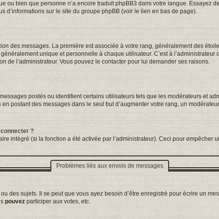
ngue ou bien que personne n’a encore traduit phpBB3 dans votre langue. Essayez de d
us d’informations sur le site du groupe phpBB (voir le lien en bas de page).
tation des messages. La première est associée à votre rang, généralement des étoil
néralement unique et personnelle à chaque utilisateur. C’est à l’administrateur d’a
sion de l’administrateur. Vous pouvez le contacter pour lui demander ses raisons.
essages postés ou identifient certains utilisateurs tels que les modérateurs et adm
ums en postant des messages dans le seul but d’augmenter votre rang, un modérateu
 connecter ?
ire intégré (si la fonction a été activée par l’administrateur). Ceci pour empêcher un
Problèmes liés aux envois de messages
 des sujets. Il se peut que vous ayez besoin d’être enregistré pour écrire un mes
us
pouvez
participer aux votes, etc.