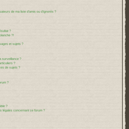
sateurs de ma liste d’amis ou d’ignorés ?
sultat ?
blanche ?!
ages et sujets ?
la surveillance ?
ticuliers ?
es de sujets ?
forum ?
ible ?
ns légales concernant ce forum ?