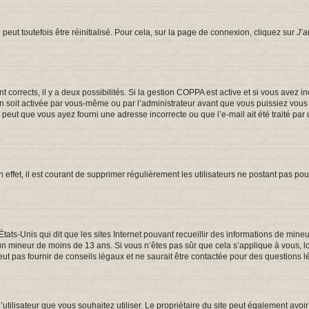
eut toutefois être réinitialisé. Pour cela, sur la page de connexion, cliquez sur
J’a
ont corrects, il y a deux possibilités. Si la gestion COPPA est active et si vous avez 
on soit activée par vous-même ou par l’administrateur avant que vous puissiez vous c
e peut que vous ayez fourni une adresse incorrecte ou que l’e-mail ait été traité par 
 effet, il est courant de supprimer régulièrement les utilisateurs ne postant pas pou
États-Unis qui dit que les sites Internet pouvant recueillir des informations de mi
er un mineur de moins de 13 ans. Si vous n’êtes pas sûr que cela s’applique à vous, 
t pas fournir de conseils légaux et ne saurait être contactée pour des questions lé
om d’utilisateur que vous souhaitez utiliser. Le propriétaire du site peut également a