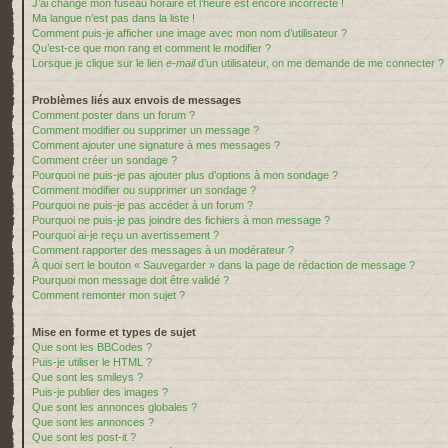
J’ai changé mon fuseau horaire et l’heure est encore incorrecte !
Ma langue n’est pas dans la liste !
Comment puis-je afficher une image avec mon nom d’utilisateur ?
Qu’est-ce que mon rang et comment le modifier ?
Lorsque je clique sur le lien
e-mail
d’un utilisateur, on me demande de me connecter ?
Problèmes liés aux envois de messages
Comment poster dans un forum ?
Comment modifier ou supprimer un message ?
Comment ajouter une signature à mes messages ?
Comment créer un sondage ?
Pourquoi ne puis-je pas ajouter plus d’options à mon sondage ?
Comment modifier ou supprimer un sondage ?
Pourquoi ne puis-je pas accéder à un forum ?
Pourquoi ne puis-je pas joindre des fichiers à mon message ?
Pourquoi ai-je reçu un avertissement ?
Comment rapporter des messages à un modérateur ?
À quoi sert le bouton « Sauvegarder » dans la page de rédaction de message ?
Pourquoi mon message doit être validé ?
Comment remonter mon sujet ?
Mise en forme et types de sujet
Que sont les BBCodes ?
Puis-je utiliser le HTML ?
Que sont les smileys ?
Puis-je publier des images ?
Que sont les annonces globales ?
Que sont les annonces ?
Que sont les post-it ?