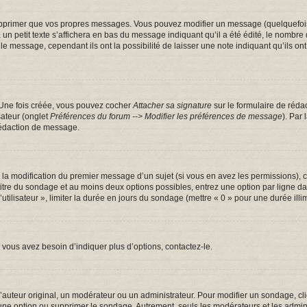
pprimer que vos propres messages. Vous pouvez modifier un message (quelquefois d
tit texte s’affichera en bas du message indiquant qu’il a été édité, le nombre de fo
message, cependant ils ont la possibilité de laisser une note indiquant qu’ils ont m
 Une fois créée, vous pouvez cocher
Attacher sa signature
sur le formulaire de réda
sateur (onglet
Préférences du forum --> Modifier les préférences de message
). Par
rédaction de message.
u la modification du premier message d’un sujet (si vous en avez les permissions), c
 titre du sondage et au moins deux options possibles, entrez une option par ligne
utilisateur », limiter la durée en jours du sondage (mettre « 0 » pour une durée illim
vous avez besoin d’indiquer plus d’options, contactez-le.
uteur original, un modérateur ou un administrateur. Pour modifier un sondage, cl
 une option ou supprimer le sondage. Autrement, seuls les modérateurs et les admin