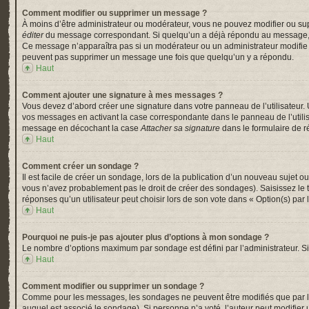
Comment modifier ou supprimer un message ?
À moins d’être administrateur ou modérateur, vous ne pouvez modifier ou su
éditer
du message correspondant. Si quelqu’un a déjà répondu au message, un pe
Ce message n’apparaîtra pas si un modérateur ou un administrateur modifie le 
peuvent pas supprimer un message une fois que quelqu’un y a répondu.
Haut
Comment ajouter une signature à mes messages ?
Vous devez d’abord créer une signature dans votre panneau de l’utilisateur.
vos messages en activant la case correspondante dans le panneau de l’utili
message en décochant la case
Attacher sa signature
dans le formulaire de 
Haut
Comment créer un sondage ?
Il est facile de créer un sondage, lors de la publication d’un nouveau sujet o
vous n’avez probablement pas le droit de créer des sondages). Saisissez le
réponses qu’un utilisateur peut choisir lors de son vote dans « Option(s) par l’
Haut
Pourquoi ne puis-je pas ajouter plus d’options à mon sondage ?
Le nombre d’options maximum par sondage est défini par l’administrateur. Si 
Haut
Comment modifier ou supprimer un sondage ?
Comme pour les messages, les sondages ne peuvent être modifiés que par l’a
auquel est associé le sondage). Si personne n’a voté, l’auteur peut modifier