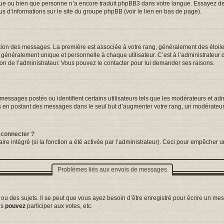
ngue ou bien que personne n’a encore traduit phpBB3 dans votre langue. Essayez de d
us d’informations sur le site du groupe phpBB (voir le lien en bas de page).
tation des messages. La première est associée à votre rang, généralement des étoil
néralement unique et personnelle à chaque utilisateur. C’est à l’administrateur d’a
sion de l’administrateur. Vous pouvez le contacter pour lui demander ses raisons.
essages postés ou identifient certains utilisateurs tels que les modérateurs et adm
ums en postant des messages dans le seul but d’augmenter votre rang, un modérateu
 connecter ?
ire intégré (si la fonction a été activée par l’administrateur). Ceci pour empêcher un
Problèmes liés aux envois de messages
 des sujets. Il se peut que vous ayez besoin d’être enregistré pour écrire un mes
us
pouvez
participer aux votes, etc.