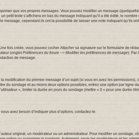
pprimer que vos propres messages. Vous pouvez modifier un message (quelquefois d
tit texte s’affichera en bas du message indiquant qu’il a été édité, le nombre de fo
message, cependant ils ont la possibilité de laisser une note indiquant qu’ils ont m
 Une fois créée, vous pouvez cocher
Attacher sa signature
sur le formulaire de réda
sateur (onglet
Préférences du forum --> Modifier les préférences de message
). Par
rédaction de message.
u la modification du premier message d’un sujet (si vous en avez les permissions), c
 titre du sondage et au moins deux options possibles, entrez une option par ligne
utilisateur », limiter la durée en jours du sondage (mettre « 0 » pour une durée illim
vous avez besoin d’indiquer plus d’options, contactez-le.
uteur original, un modérateur ou un administrateur. Pour modifier un sondage, cl
 une option ou supprimer le sondage. Autrement, seuls les modérateurs et les admin