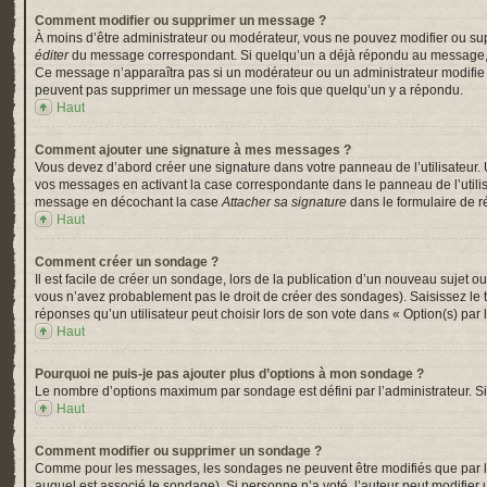
Comment modifier ou supprimer un message ?
À moins d’être administrateur ou modérateur, vous ne pouvez modifier ou su
éditer
du message correspondant. Si quelqu’un a déjà répondu au message, un pe
Ce message n’apparaîtra pas si un modérateur ou un administrateur modifie le 
peuvent pas supprimer un message une fois que quelqu’un y a répondu.
Haut
Comment ajouter une signature à mes messages ?
Vous devez d’abord créer une signature dans votre panneau de l’utilisateur.
vos messages en activant la case correspondante dans le panneau de l’utili
message en décochant la case
Attacher sa signature
dans le formulaire de 
Haut
Comment créer un sondage ?
Il est facile de créer un sondage, lors de la publication d’un nouveau sujet o
vous n’avez probablement pas le droit de créer des sondages). Saisissez le
réponses qu’un utilisateur peut choisir lors de son vote dans « Option(s) par l’
Haut
Pourquoi ne puis-je pas ajouter plus d’options à mon sondage ?
Le nombre d’options maximum par sondage est défini par l’administrateur. Si 
Haut
Comment modifier ou supprimer un sondage ?
Comme pour les messages, les sondages ne peuvent être modifiés que par l’a
auquel est associé le sondage). Si personne n’a voté, l’auteur peut modifier