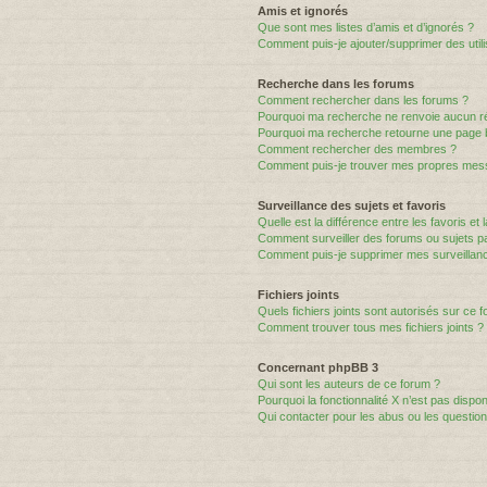
Amis et ignorés
Que sont mes listes d’amis et d’ignorés ?
Comment puis-je ajouter/supprimer des utili
Recherche dans les forums
Comment rechercher dans les forums ?
Pourquoi ma recherche ne renvoie aucun ré
Pourquoi ma recherche retourne une page 
Comment rechercher des membres ?
Comment puis-je trouver mes propres mess
Surveillance des sujets et favoris
Quelle est la différence entre les favoris et 
Comment surveiller des forums ou sujets par
Comment puis-je supprimer mes surveillanc
Fichiers joints
Quels fichiers joints sont autorisés sur ce 
Comment trouver tous mes fichiers joints ?
Concernant phpBB 3
Qui sont les auteurs de ce forum ?
Pourquoi la fonctionnalité X n’est pas dispon
Qui contacter pour les abus ou les questio