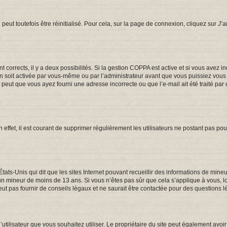
eut toutefois être réinitialisé. Pour cela, sur la page de connexion, cliquez sur
J’a
ont corrects, il y a deux possibilités. Si la gestion COPPA est active et si vous avez 
on soit activée par vous-même ou par l’administrateur avant que vous puissiez vous c
e peut que vous ayez fourni une adresse incorrecte ou que l’e-mail ait été traité par 
 effet, il est courant de supprimer régulièrement les utilisateurs ne postant pas pou
États-Unis qui dit que les sites Internet pouvant recueillir des informations de mi
er un mineur de moins de 13 ans. Si vous n’êtes pas sûr que cela s’applique à vous, 
t pas fournir de conseils légaux et ne saurait être contactée pour des questions lé
om d’utilisateur que vous souhaitez utiliser. Le propriétaire du site peut également a