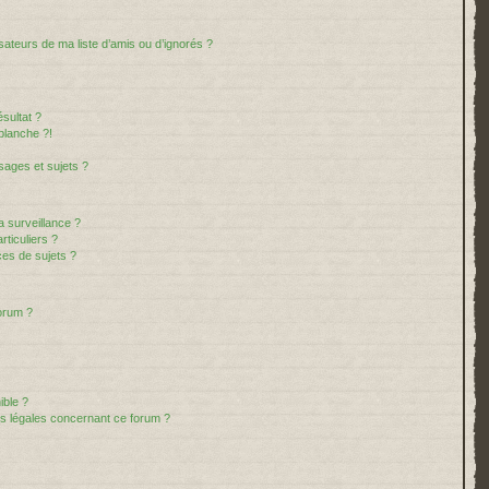
sateurs de ma liste d’amis ou d’ignorés ?
sultat ?
blanche ?!
ages et sujets ?
la surveillance ?
ticuliers ?
es de sujets ?
forum ?
ible ?
ns légales concernant ce forum ?