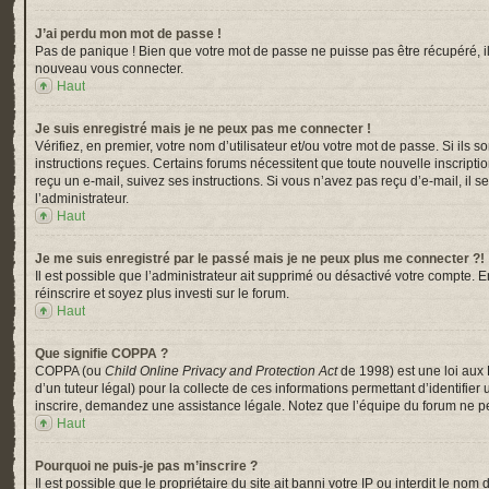
J’ai perdu mon mot de passe !
Pas de panique ! Bien que votre mot de passe ne puisse pas être récupéré, il p
nouveau vous connecter.
Haut
Je suis enregistré mais je ne peux pas me connecter !
Vérifiez, en premier, votre nom d’utilisateur et/ou votre mot de passe. Si ils s
instructions reçues. Certains forums nécessitent que toute nouvelle inscripti
reçu un e-mail, suivez ses instructions. Si vous n’avez pas reçu d’e-mail, il s
l’administrateur.
Haut
Je me suis enregistré par le passé mais je ne peux plus me connecter ?!
Il est possible que l’administrateur ait supprimé ou désactivé votre compte. En
réinscrire et soyez plus investi sur le forum.
Haut
Que signifie COPPA ?
COPPA (ou
Child Online Privacy and Protection Act
de 1998) est une loi aux 
d’un tuteur légal) pour la collecte de ces informations permettant d’identifi
inscrire, demandez une assistance légale. Notez que l’équipe du forum ne peu
Haut
Pourquoi ne puis-je pas m’inscrire ?
Il est possible que le propriétaire du site ait banni votre IP ou interdit le n