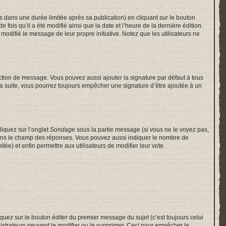
ans une durée limitée après sa publication) en cliquant sur le bouton
is qu’il a été modifié ainsi que la date et l’heure de la dernière édition.
odifié le message de leur propre initiative. Notez que les utilisateurs ne
ction de message. Vous pouvez aussi ajouter la signature par défaut à tous
 la suite, vous pourrez toujours empêcher une signature d’être ajoutée à un
liquez sur l’onglet
Sondage
sous la partie message (si vous ne le voyez pas,
 dans le champ des réponses. Vous pouvez aussi indiquer le nombre de
itée) et enfin permettre aux utilisateurs de modifier leur vote.
iquez sur le bouton
éditer
du premier message du sujet (c’est toujours celui
istrateurs peuvent le modifier ou le supprimer. Ceci pour empêcher le