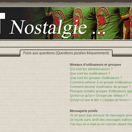
Foire aux questions (Questions posées fréquemment)
Niveaux d’utilisateurs et groupes
Qui sont les administrateurs ?
Que sont les modérateurs ?
Que sont les groupes d’utilisateurs ?
Comment adhérer à un groupe d’utilisateurs
Comment devenir modérateur de groupe ?
Pourquoi certains groupes d’utilisateurs ap
Qu’est-ce qu’un « Groupe par défaut » ?
Qu’est-ce que le lien « L’équipe du forum » 
Messagerie privée
Je ne peux pas envoyer de messages privé
Je reçois sans arrêt des messages indésira
J’ai reçu un e-mail ou un courrier abusif d’un