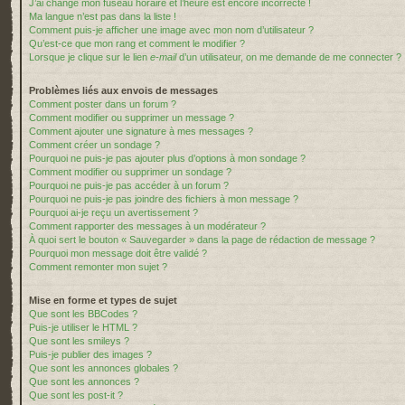
J’ai changé mon fuseau horaire et l’heure est encore incorrecte !
Ma langue n’est pas dans la liste !
Comment puis-je afficher une image avec mon nom d’utilisateur ?
Qu’est-ce que mon rang et comment le modifier ?
Lorsque je clique sur le lien
e-mail
d’un utilisateur, on me demande de me connecter ?
Problèmes liés aux envois de messages
Comment poster dans un forum ?
Comment modifier ou supprimer un message ?
Comment ajouter une signature à mes messages ?
Comment créer un sondage ?
Pourquoi ne puis-je pas ajouter plus d’options à mon sondage ?
Comment modifier ou supprimer un sondage ?
Pourquoi ne puis-je pas accéder à un forum ?
Pourquoi ne puis-je pas joindre des fichiers à mon message ?
Pourquoi ai-je reçu un avertissement ?
Comment rapporter des messages à un modérateur ?
À quoi sert le bouton « Sauvegarder » dans la page de rédaction de message ?
Pourquoi mon message doit être validé ?
Comment remonter mon sujet ?
Mise en forme et types de sujet
Que sont les BBCodes ?
Puis-je utiliser le HTML ?
Que sont les smileys ?
Puis-je publier des images ?
Que sont les annonces globales ?
Que sont les annonces ?
Que sont les post-it ?