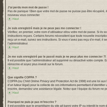
J’ai perdu mon mot de passe !
Pas de panique ! Bien que votre mot de passe ne puisse pas être récupéré, il p
nouveau vous connecter.
Haut
Je suis enregistré mais je ne peux pas me connecter !
Vérifiez, en premier, votre nom d’utilisateur et/ou votre mot de passe. Si ils s
instructions reçues. Certains forums nécessitent que toute nouvelle inscripti
reçu un e-mail, suivez ses instructions. Si vous n’avez pas reçu d’e-mail, il s
l’administrateur.
Haut
Je me suis enregistré par le passé mais je ne peux plus me connecter ?!
Il est possible que l’administrateur ait supprimé ou désactivé votre compte. En
réinscrire et soyez plus investi sur le forum.
Haut
Que signifie COPPA ?
COPPA (ou
Child Online Privacy and Protection Act
de 1998) est une loi aux 
d’un tuteur légal) pour la collecte de ces informations permettant d’identifi
inscrire, demandez une assistance légale. Notez que l’équipe du forum ne peu
Haut
Pourquoi ne puis-je pas m’inscrire ?
Il est possible que le propriétaire du site ait banni votre IP ou interdit le n