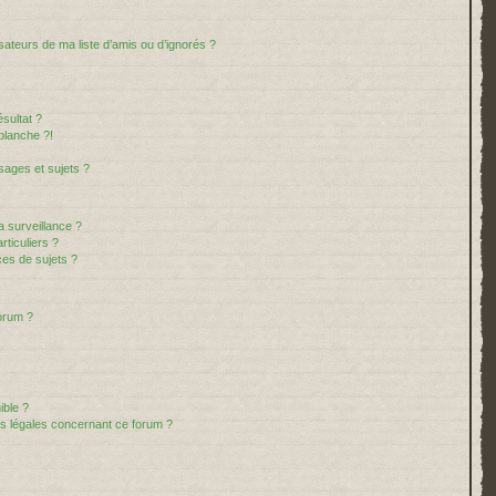
sateurs de ma liste d’amis ou d’ignorés ?
sultat ?
blanche ?!
ages et sujets ?
la surveillance ?
ticuliers ?
es de sujets ?
forum ?
ible ?
ns légales concernant ce forum ?