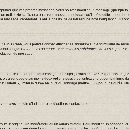
pprimer que vos propres messages. Vous pouvez modifier un message (quelquefois d
tit texte s’affichera en bas du message indiquant qu’il a été édité, le nombre de fo
message, cependant ils ont la possibilité de laisser une note indiquant qu’ils ont m
 Une fois créée, vous pouvez cocher
Attacher sa signature
sur le formulaire de réda
sateur (onglet
Préférences du forum --> Modifier les préférences de message
). Par
rédaction de message.
u la modification du premier message d’un sujet (si vous en avez les permissions), c
 titre du sondage et au moins deux options possibles, entrez une option par ligne
utilisateur », limiter la durée en jours du sondage (mettre « 0 » pour une durée illim
vous avez besoin d’indiquer plus d’options, contactez-le.
uteur original, un modérateur ou un administrateur. Pour modifier un sondage, cl
 une option ou supprimer le sondage. Autrement, seuls les modérateurs et les admin