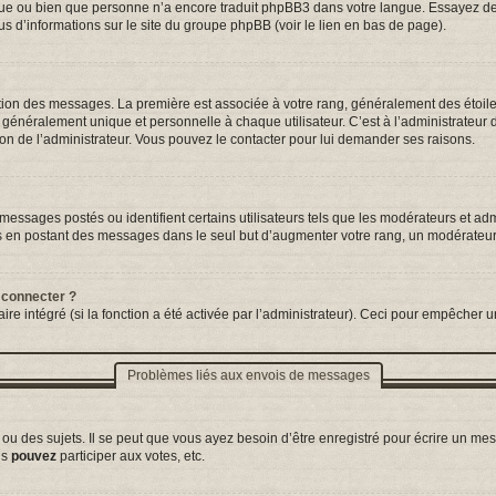
ngue ou bien que personne n’a encore traduit phpBB3 dans votre langue. Essayez de d
us d’informations sur le site du groupe phpBB (voir le lien en bas de page).
tation des messages. La première est associée à votre rang, généralement des étoil
néralement unique et personnelle à chaque utilisateur. C’est à l’administrateur d’a
sion de l’administrateur. Vous pouvez le contacter pour lui demander ses raisons.
essages postés ou identifient certains utilisateurs tels que les modérateurs et adm
ums en postant des messages dans le seul but d’augmenter votre rang, un modérateu
 connecter ?
ire intégré (si la fonction a été activée par l’administrateur). Ceci pour empêcher un
Problèmes liés aux envois de messages
 des sujets. Il se peut que vous ayez besoin d’être enregistré pour écrire un mes
us
pouvez
participer aux votes, etc.