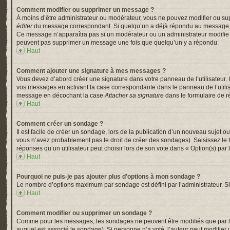
Comment modifier ou supprimer un message ?
À moins d’être administrateur ou modérateur, vous ne pouvez modifier ou su
éditer
du message correspondant. Si quelqu’un a déjà répondu au message, un pe
Ce message n’apparaîtra pas si un modérateur ou un administrateur modifie le 
peuvent pas supprimer un message une fois que quelqu’un y a répondu.
Haut
Comment ajouter une signature à mes messages ?
Vous devez d’abord créer une signature dans votre panneau de l’utilisateur.
vos messages en activant la case correspondante dans le panneau de l’utili
message en décochant la case
Attacher sa signature
dans le formulaire de 
Haut
Comment créer un sondage ?
Il est facile de créer un sondage, lors de la publication d’un nouveau sujet o
vous n’avez probablement pas le droit de créer des sondages). Saisissez le
réponses qu’un utilisateur peut choisir lors de son vote dans « Option(s) par l’
Haut
Pourquoi ne puis-je pas ajouter plus d’options à mon sondage ?
Le nombre d’options maximum par sondage est défini par l’administrateur. Si 
Haut
Comment modifier ou supprimer un sondage ?
Comme pour les messages, les sondages ne peuvent être modifiés que par l’a
auquel est associé le sondage). Si personne n’a voté, l’auteur peut modifier