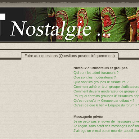
Foire aux questions (Questions posées fréquemment)
Niveaux d’utilisateurs et groupes
Qui sont les administrateurs ?
Que sont les modérateurs ?
Que sont les groupes d’utilisateurs ?
Comment adhérer à un groupe d’utilisateurs
Comment devenir modérateur de groupe ?
Pourquoi certains groupes d’utilisateurs ap
Qu’est-ce qu’un « Groupe par défaut » ?
Qu’est-ce que le lien « L’équipe du forum » 
Messagerie privée
Je ne peux pas envoyer de messages privé
Je reçois sans arrêt des messages indésira
J’ai reçu un e-mail ou un courrier abusif d’un