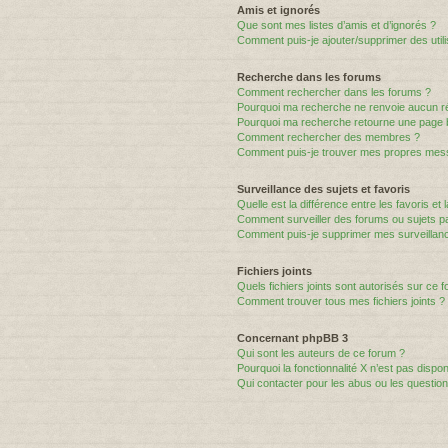
Amis et ignorés
Que sont mes listes d’amis et d’ignorés ?
Comment puis-je ajouter/supprimer des utili
Recherche dans les forums
Comment rechercher dans les forums ?
Pourquoi ma recherche ne renvoie aucun ré
Pourquoi ma recherche retourne une page 
Comment rechercher des membres ?
Comment puis-je trouver mes propres mess
Surveillance des sujets et favoris
Quelle est la différence entre les favoris et 
Comment surveiller des forums ou sujets par
Comment puis-je supprimer mes surveillanc
Fichiers joints
Quels fichiers joints sont autorisés sur ce 
Comment trouver tous mes fichiers joints ?
Concernant phpBB 3
Qui sont les auteurs de ce forum ?
Pourquoi la fonctionnalité X n’est pas dispon
Qui contacter pour les abus ou les questio