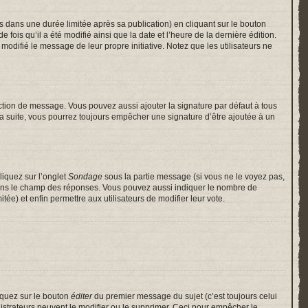
ans une durée limitée après sa publication) en cliquant sur le bouton
is qu’il a été modifié ainsi que la date et l’heure de la dernière édition.
odifié le message de leur propre initiative. Notez que les utilisateurs ne
ction de message. Vous pouvez aussi ajouter la signature par défaut à tous
 la suite, vous pourrez toujours empêcher une signature d’être ajoutée à un
liquez sur l’onglet
Sondage
sous la partie message (si vous ne le voyez pas,
 dans le champ des réponses. Vous pouvez aussi indiquer le nombre de
itée) et enfin permettre aux utilisateurs de modifier leur vote.
iquez sur le bouton
éditer
du premier message du sujet (c’est toujours celui
istrateurs peuvent le modifier ou le supprimer. Ceci pour empêcher le