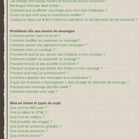
J’ai changé mon fuseau horaire et l’heure est encore incorrecte !
Ma langue n’est pas dans la liste !
Comment puis-je afficher une image avec mon nom d’utilisateur ?
Qu’est-ce que mon rang et comment le modifier ?
Lorsque je clique sur le lien
e-mail
d’un utilisateur, on me demande de me connecter ?
Problèmes liés aux envois de messages
Comment poster dans un forum ?
Comment modifier ou supprimer un message ?
Comment ajouter une signature à mes messages ?
Comment créer un sondage ?
Pourquoi ne puis-je pas ajouter plus d’options à mon sondage ?
Comment modifier ou supprimer un sondage ?
Pourquoi ne puis-je pas accéder à un forum ?
Pourquoi ne puis-je pas joindre des fichiers à mon message ?
Pourquoi ai-je reçu un avertissement ?
Comment rapporter des messages à un modérateur ?
À quoi sert le bouton « Sauvegarder » dans la page de rédaction de message ?
Pourquoi mon message doit être validé ?
Comment remonter mon sujet ?
Mise en forme et types de sujet
Que sont les BBCodes ?
Puis-je utiliser le HTML ?
Que sont les smileys ?
Puis-je publier des images ?
Que sont les annonces globales ?
Que sont les annonces ?
Que sont les post-it ?