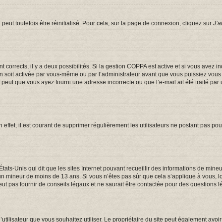
eut toutefois être réinitialisé. Pour cela, sur la page de connexion, cliquez sur
J’a
ont corrects, il y a deux possibilités. Si la gestion COPPA est active et si vous avez 
on soit activée par vous-même ou par l’administrateur avant que vous puissiez vous c
e peut que vous ayez fourni une adresse incorrecte ou que l’e-mail ait été traité par 
 effet, il est courant de supprimer régulièrement les utilisateurs ne postant pas pou
États-Unis qui dit que les sites Internet pouvant recueillir des informations de mi
er un mineur de moins de 13 ans. Si vous n’êtes pas sûr que cela s’applique à vous, 
t pas fournir de conseils légaux et ne saurait être contactée pour des questions lé
om d’utilisateur que vous souhaitez utiliser. Le propriétaire du site peut également a