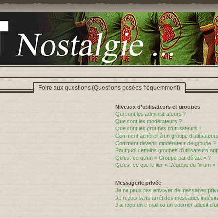
Foire aux questions (Questions posées fréquemment)
Niveaux d’utilisateurs et groupes
Qui sont les administrateurs ?
Que sont les modérateurs ?
Que sont les groupes d’utilisateurs ?
Comment adhérer à un groupe d’utilisateurs
Comment devenir modérateur de groupe ?
Pourquoi certains groupes d’utilisateurs ap
Qu’est-ce qu’un « Groupe par défaut » ?
Qu’est-ce que le lien « L’équipe du forum » 
Messagerie privée
Je ne peux pas envoyer de messages privé
Je reçois sans arrêt des messages indésira
J’ai reçu un e-mail ou un courrier abusif d’un