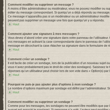
Comment modifier ou supprimer un message ?
À moins d’être administrateur ou modérateur, vous ne pouvez modifier ou su
éditer
du message correspondant. Si quelqu’un a déjà répondu au message, un pe
Ce message n’apparaîtra pas si un modérateur ou un administrateur modifie le 
peuvent pas supprimer un message une fois que quelqu’un y a répondu.
Haut
Comment ajouter une signature à mes messages ?
Vous devez d’abord créer une signature dans votre panneau de l’utilisateur.
vos messages en activant la case correspondante dans le panneau de l’utili
message en décochant la case
Attacher sa signature
dans le formulaire de 
Haut
Comment créer un sondage ?
Il est facile de créer un sondage, lors de la publication d’un nouveau sujet o
vous n’avez probablement pas le droit de créer des sondages). Saisissez le
réponses qu’un utilisateur peut choisir lors de son vote dans « Option(s) par l’
Haut
Pourquoi ne puis-je pas ajouter plus d’options à mon sondage ?
Le nombre d’options maximum par sondage est défini par l’administrateur. Si 
Haut
Comment modifier ou supprimer un sondage ?
Comme pour les messages, les sondages ne peuvent être modifiés que par l’a
auquel est associé le sondage). Si personne n’a voté, l’auteur peut modifier