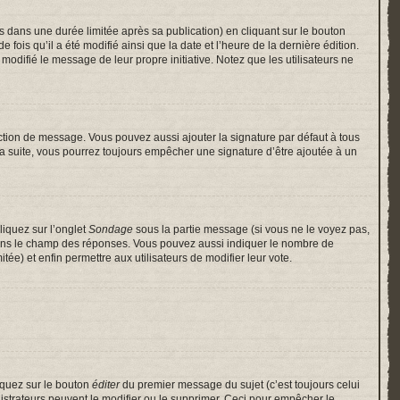
ans une durée limitée après sa publication) en cliquant sur le bouton
is qu’il a été modifié ainsi que la date et l’heure de la dernière édition.
odifié le message de leur propre initiative. Notez que les utilisateurs ne
ction de message. Vous pouvez aussi ajouter la signature par défaut à tous
 la suite, vous pourrez toujours empêcher une signature d’être ajoutée à un
liquez sur l’onglet
Sondage
sous la partie message (si vous ne le voyez pas,
 dans le champ des réponses. Vous pouvez aussi indiquer le nombre de
itée) et enfin permettre aux utilisateurs de modifier leur vote.
iquez sur le bouton
éditer
du premier message du sujet (c’est toujours celui
istrateurs peuvent le modifier ou le supprimer. Ceci pour empêcher le