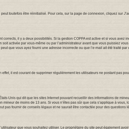
eut toutefois être réinitialisé. Pour cela, sur la page de connexion, cliquez sur
J’a
ont corrects, il y a deux possibilités. Si la gestion COPPA est active et si vous avez 
on soit activée par vous-même ou par l’administrateur avant que vous puissiez vous c
e peut que vous ayez fourni une adresse incorrecte ou que l’e-mail ait été traité par 
 effet, il est courant de supprimer régulièrement les utilisateurs ne postant pas pou
États-Unis qui dit que les sites Internet pouvant recueillir des informations de mi
er un mineur de moins de 13 ans. Si vous n’êtes pas sûr que cela s’applique à vous, 
t pas fournir de conseils légaux et ne saurait être contactée pour des questions lé
om d’utilisateur que vous souhaitez utiliser. Le propriétaire du site peut également a