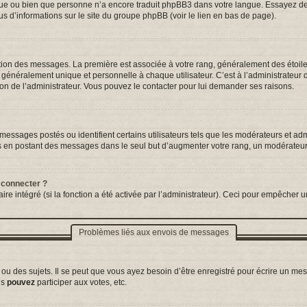
ngue ou bien que personne n’a encore traduit phpBB3 dans votre langue. Essayez de d
us d’informations sur le site du groupe phpBB (voir le lien en bas de page).
tation des messages. La première est associée à votre rang, généralement des étoil
néralement unique et personnelle à chaque utilisateur. C’est à l’administrateur d’a
sion de l’administrateur. Vous pouvez le contacter pour lui demander ses raisons.
essages postés ou identifient certains utilisateurs tels que les modérateurs et adm
ums en postant des messages dans le seul but d’augmenter votre rang, un modérateu
 connecter ?
ire intégré (si la fonction a été activée par l’administrateur). Ceci pour empêcher un
Problèmes liés aux envois de messages
 des sujets. Il se peut que vous ayez besoin d’être enregistré pour écrire un mes
us
pouvez
participer aux votes, etc.