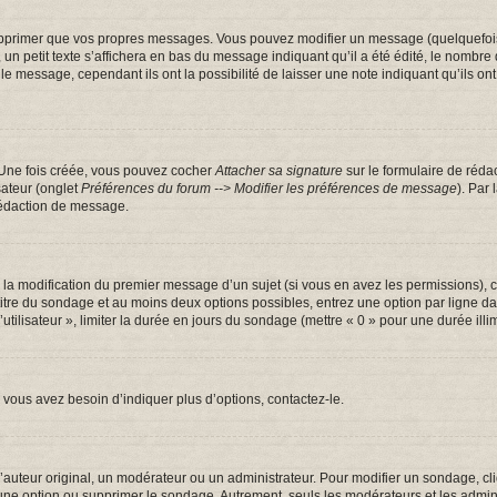
pprimer que vos propres messages. Vous pouvez modifier un message (quelquefois d
tit texte s’affichera en bas du message indiquant qu’il a été édité, le nombre de fo
message, cependant ils ont la possibilité de laisser une note indiquant qu’ils ont m
 Une fois créée, vous pouvez cocher
Attacher sa signature
sur le formulaire de réda
sateur (onglet
Préférences du forum --> Modifier les préférences de message
). Par
rédaction de message.
u la modification du premier message d’un sujet (si vous en avez les permissions), c
 titre du sondage et au moins deux options possibles, entrez une option par ligne
utilisateur », limiter la durée en jours du sondage (mettre « 0 » pour une durée illim
vous avez besoin d’indiquer plus d’options, contactez-le.
uteur original, un modérateur ou un administrateur. Pour modifier un sondage, cl
 une option ou supprimer le sondage. Autrement, seuls les modérateurs et les admin