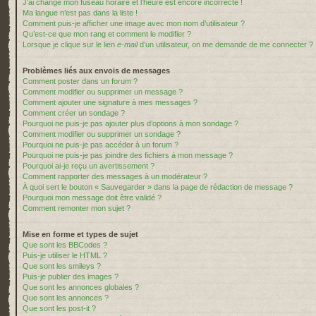
J’ai changé mon fuseau horaire et l’heure est encore incorrecte !
Ma langue n’est pas dans la liste !
Comment puis-je afficher une image avec mon nom d’utilisateur ?
Qu’est-ce que mon rang et comment le modifier ?
Lorsque je clique sur le lien
e-mail
d’un utilisateur, on me demande de me connecter ?
Problèmes liés aux envois de messages
Comment poster dans un forum ?
Comment modifier ou supprimer un message ?
Comment ajouter une signature à mes messages ?
Comment créer un sondage ?
Pourquoi ne puis-je pas ajouter plus d’options à mon sondage ?
Comment modifier ou supprimer un sondage ?
Pourquoi ne puis-je pas accéder à un forum ?
Pourquoi ne puis-je pas joindre des fichiers à mon message ?
Pourquoi ai-je reçu un avertissement ?
Comment rapporter des messages à un modérateur ?
À quoi sert le bouton « Sauvegarder » dans la page de rédaction de message ?
Pourquoi mon message doit être validé ?
Comment remonter mon sujet ?
Mise en forme et types de sujet
Que sont les BBCodes ?
Puis-je utiliser le HTML ?
Que sont les smileys ?
Puis-je publier des images ?
Que sont les annonces globales ?
Que sont les annonces ?
Que sont les post-it ?