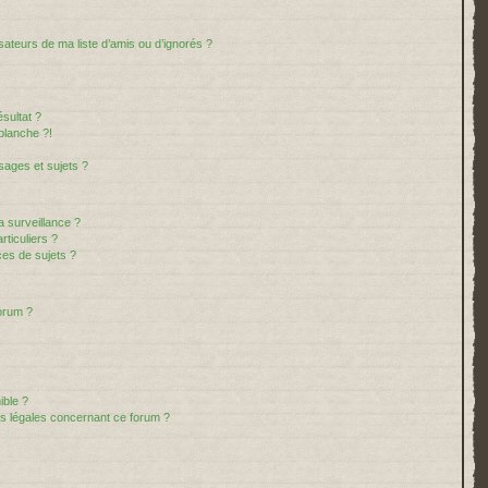
sateurs de ma liste d’amis ou d’ignorés ?
sultat ?
blanche ?!
ages et sujets ?
la surveillance ?
ticuliers ?
es de sujets ?
forum ?
ible ?
ns légales concernant ce forum ?