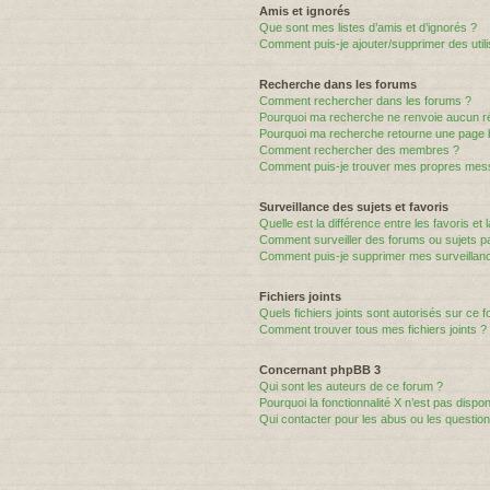
Amis et ignorés
Que sont mes listes d’amis et d’ignorés ?
Comment puis-je ajouter/supprimer des utili
Recherche dans les forums
Comment rechercher dans les forums ?
Pourquoi ma recherche ne renvoie aucun ré
Pourquoi ma recherche retourne une page 
Comment rechercher des membres ?
Comment puis-je trouver mes propres mess
Surveillance des sujets et favoris
Quelle est la différence entre les favoris et 
Comment surveiller des forums ou sujets par
Comment puis-je supprimer mes surveillanc
Fichiers joints
Quels fichiers joints sont autorisés sur ce 
Comment trouver tous mes fichiers joints ?
Concernant phpBB 3
Qui sont les auteurs de ce forum ?
Pourquoi la fonctionnalité X n’est pas dispon
Qui contacter pour les abus ou les questio