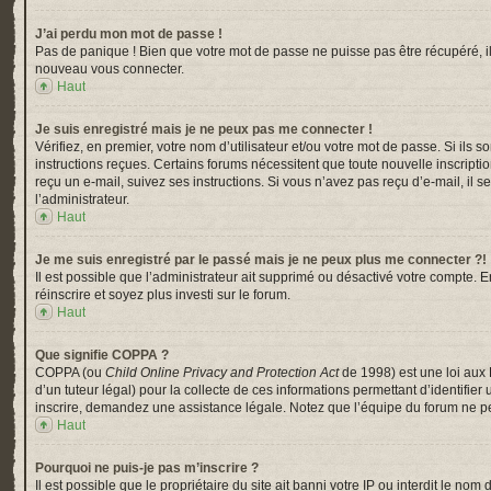
J’ai perdu mon mot de passe !
Pas de panique ! Bien que votre mot de passe ne puisse pas être récupéré, il p
nouveau vous connecter.
Haut
Je suis enregistré mais je ne peux pas me connecter !
Vérifiez, en premier, votre nom d’utilisateur et/ou votre mot de passe. Si ils s
instructions reçues. Certains forums nécessitent que toute nouvelle inscripti
reçu un e-mail, suivez ses instructions. Si vous n’avez pas reçu d’e-mail, il s
l’administrateur.
Haut
Je me suis enregistré par le passé mais je ne peux plus me connecter ?!
Il est possible que l’administrateur ait supprimé ou désactivé votre compte. En
réinscrire et soyez plus investi sur le forum.
Haut
Que signifie COPPA ?
COPPA (ou
Child Online Privacy and Protection Act
de 1998) est une loi aux 
d’un tuteur légal) pour la collecte de ces informations permettant d’identifi
inscrire, demandez une assistance légale. Notez que l’équipe du forum ne peu
Haut
Pourquoi ne puis-je pas m’inscrire ?
Il est possible que le propriétaire du site ait banni votre IP ou interdit le n