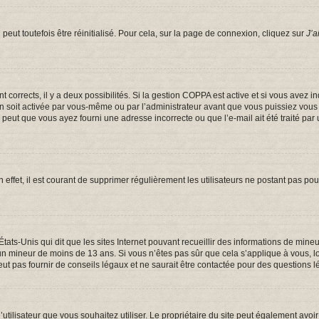
eut toutefois être réinitialisé. Pour cela, sur la page de connexion, cliquez sur
J’a
ont corrects, il y a deux possibilités. Si la gestion COPPA est active et si vous avez 
on soit activée par vous-même ou par l’administrateur avant que vous puissiez vous c
e peut que vous ayez fourni une adresse incorrecte ou que l’e-mail ait été traité par 
 effet, il est courant de supprimer régulièrement les utilisateurs ne postant pas pou
États-Unis qui dit que les sites Internet pouvant recueillir des informations de mi
er un mineur de moins de 13 ans. Si vous n’êtes pas sûr que cela s’applique à vous, 
t pas fournir de conseils légaux et ne saurait être contactée pour des questions lé
om d’utilisateur que vous souhaitez utiliser. Le propriétaire du site peut également a