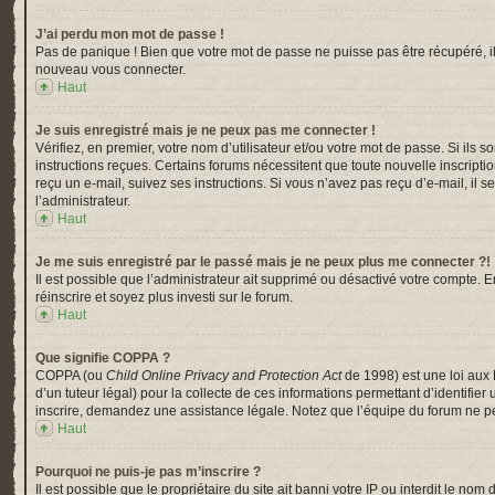
J’ai perdu mon mot de passe !
Pas de panique ! Bien que votre mot de passe ne puisse pas être récupéré, il p
nouveau vous connecter.
Haut
Je suis enregistré mais je ne peux pas me connecter !
Vérifiez, en premier, votre nom d’utilisateur et/ou votre mot de passe. Si ils s
instructions reçues. Certains forums nécessitent que toute nouvelle inscripti
reçu un e-mail, suivez ses instructions. Si vous n’avez pas reçu d’e-mail, il s
l’administrateur.
Haut
Je me suis enregistré par le passé mais je ne peux plus me connecter ?!
Il est possible que l’administrateur ait supprimé ou désactivé votre compte. En
réinscrire et soyez plus investi sur le forum.
Haut
Que signifie COPPA ?
COPPA (ou
Child Online Privacy and Protection Act
de 1998) est une loi aux 
d’un tuteur légal) pour la collecte de ces informations permettant d’identifi
inscrire, demandez une assistance légale. Notez que l’équipe du forum ne peu
Haut
Pourquoi ne puis-je pas m’inscrire ?
Il est possible que le propriétaire du site ait banni votre IP ou interdit le n