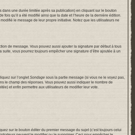
ans une durée limitée après sa publication) en cliquant sur le bouton
is qu’il a été modifié ainsi que la date et l’heure de la dernière édition.
odifié le message de leur propre initiative. Notez que les utilisateurs ne
ction de message. Vous pouvez aussi ajouter la signature par défaut à tous
 la suite, vous pourrez toujours empêcher une signature d’être ajoutée à un
liquez sur l’onglet
Sondage
sous la partie message (si vous ne le voyez pas,
 dans le champ des réponses. Vous pouvez aussi indiquer le nombre de
itée) et enfin permettre aux utilisateurs de modifier leur vote.
iquez sur le bouton
éditer
du premier message du sujet (c’est toujours celui
istrateurs peuvent le modifier ou le supprimer. Ceci pour empêcher le