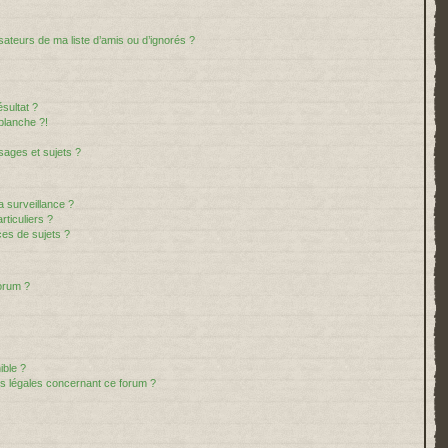
sateurs de ma liste d’amis ou d’ignorés ?
sultat ?
blanche ?!
ages et sujets ?
la surveillance ?
ticuliers ?
es de sujets ?
forum ?
ible ?
ns légales concernant ce forum ?