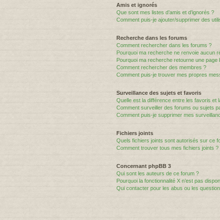
Amis et ignorés
Que sont mes listes d’amis et d’ignorés ?
Comment puis-je ajouter/supprimer des utili
Recherche dans les forums
Comment rechercher dans les forums ?
Pourquoi ma recherche ne renvoie aucun ré
Pourquoi ma recherche retourne une page 
Comment rechercher des membres ?
Comment puis-je trouver mes propres mess
Surveillance des sujets et favoris
Quelle est la différence entre les favoris et 
Comment surveiller des forums ou sujets par
Comment puis-je supprimer mes surveillanc
Fichiers joints
Quels fichiers joints sont autorisés sur ce 
Comment trouver tous mes fichiers joints ?
Concernant phpBB 3
Qui sont les auteurs de ce forum ?
Pourquoi la fonctionnalité X n’est pas dispon
Qui contacter pour les abus ou les questio