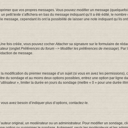
pprimer que vos propres messages. Vous pouvez modifier un message (quelquefois d
tit texte s’affichera en bas du message indiquant qu’il a été édité, le nombre de fo
message, cependant ils ont la possibilité de laisser une note indiquant qu’ils ont m
 Une fois créée, vous pouvez cocher
Attacher sa signature
sur le formulaire de réda
sateur (onglet
Préférences du forum --> Modifier les préférences de message
). Par
rédaction de message.
u la modification du premier message d’un sujet (si vous en avez les permissions), c
 titre du sondage et au moins deux options possibles, entrez une option par ligne
utilisateur », limiter la durée en jours du sondage (mettre « 0 » pour une durée illim
vous avez besoin d’indiquer plus d’options, contactez-le.
uteur original, un modérateur ou un administrateur. Pour modifier un sondage, cl
 une option ou supprimer le sondage. Autrement, seuls les modérateurs et les admin