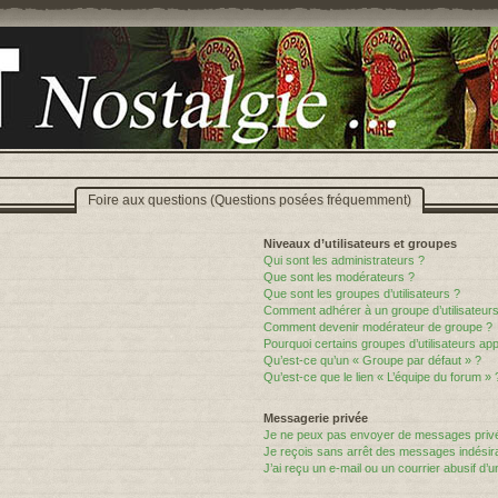
Foire aux questions (Questions posées fréquemment)
Niveaux d’utilisateurs et groupes
Qui sont les administrateurs ?
Que sont les modérateurs ?
Que sont les groupes d’utilisateurs ?
Comment adhérer à un groupe d’utilisateurs
Comment devenir modérateur de groupe ?
Pourquoi certains groupes d’utilisateurs ap
Qu’est-ce qu’un « Groupe par défaut » ?
Qu’est-ce que le lien « L’équipe du forum » 
Messagerie privée
Je ne peux pas envoyer de messages privé
Je reçois sans arrêt des messages indésira
J’ai reçu un e-mail ou un courrier abusif d’un