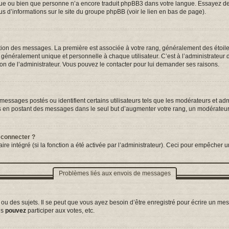
ngue ou bien que personne n’a encore traduit phpBB3 dans votre langue. Essayez de d
us d’informations sur le site du groupe phpBB (voir le lien en bas de page).
tation des messages. La première est associée à votre rang, généralement des étoil
néralement unique et personnelle à chaque utilisateur. C’est à l’administrateur d’a
sion de l’administrateur. Vous pouvez le contacter pour lui demander ses raisons.
essages postés ou identifient certains utilisateurs tels que les modérateurs et adm
ums en postant des messages dans le seul but d’augmenter votre rang, un modérateu
 connecter ?
ire intégré (si la fonction a été activée par l’administrateur). Ceci pour empêcher un
Problèmes liés aux envois de messages
 des sujets. Il se peut que vous ayez besoin d’être enregistré pour écrire un mes
us
pouvez
participer aux votes, etc.