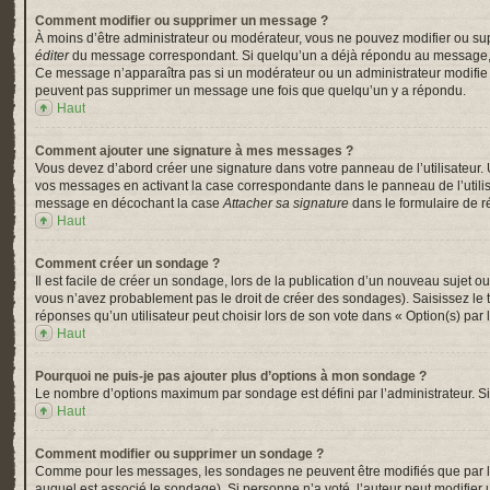
Comment modifier ou supprimer un message ?
À moins d’être administrateur ou modérateur, vous ne pouvez modifier ou su
éditer
du message correspondant. Si quelqu’un a déjà répondu au message, un pe
Ce message n’apparaîtra pas si un modérateur ou un administrateur modifie le 
peuvent pas supprimer un message une fois que quelqu’un y a répondu.
Haut
Comment ajouter une signature à mes messages ?
Vous devez d’abord créer une signature dans votre panneau de l’utilisateur.
vos messages en activant la case correspondante dans le panneau de l’utili
message en décochant la case
Attacher sa signature
dans le formulaire de 
Haut
Comment créer un sondage ?
Il est facile de créer un sondage, lors de la publication d’un nouveau sujet o
vous n’avez probablement pas le droit de créer des sondages). Saisissez le
réponses qu’un utilisateur peut choisir lors de son vote dans « Option(s) par l’
Haut
Pourquoi ne puis-je pas ajouter plus d’options à mon sondage ?
Le nombre d’options maximum par sondage est défini par l’administrateur. Si 
Haut
Comment modifier ou supprimer un sondage ?
Comme pour les messages, les sondages ne peuvent être modifiés que par l’a
auquel est associé le sondage). Si personne n’a voté, l’auteur peut modifier