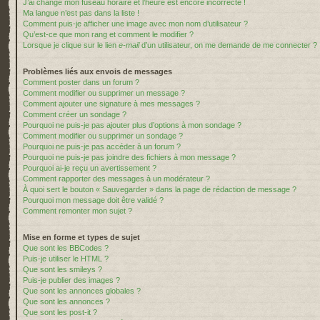
J’ai changé mon fuseau horaire et l’heure est encore incorrecte !
Ma langue n’est pas dans la liste !
Comment puis-je afficher une image avec mon nom d’utilisateur ?
Qu’est-ce que mon rang et comment le modifier ?
Lorsque je clique sur le lien
e-mail
d’un utilisateur, on me demande de me connecter ?
Problèmes liés aux envois de messages
Comment poster dans un forum ?
Comment modifier ou supprimer un message ?
Comment ajouter une signature à mes messages ?
Comment créer un sondage ?
Pourquoi ne puis-je pas ajouter plus d’options à mon sondage ?
Comment modifier ou supprimer un sondage ?
Pourquoi ne puis-je pas accéder à un forum ?
Pourquoi ne puis-je pas joindre des fichiers à mon message ?
Pourquoi ai-je reçu un avertissement ?
Comment rapporter des messages à un modérateur ?
À quoi sert le bouton « Sauvegarder » dans la page de rédaction de message ?
Pourquoi mon message doit être validé ?
Comment remonter mon sujet ?
Mise en forme et types de sujet
Que sont les BBCodes ?
Puis-je utiliser le HTML ?
Que sont les smileys ?
Puis-je publier des images ?
Que sont les annonces globales ?
Que sont les annonces ?
Que sont les post-it ?