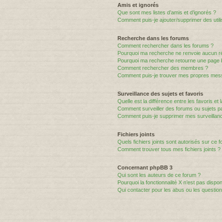
Amis et ignorés
Que sont mes listes d’amis et d’ignorés ?
Comment puis-je ajouter/supprimer des utili
Recherche dans les forums
Comment rechercher dans les forums ?
Pourquoi ma recherche ne renvoie aucun ré
Pourquoi ma recherche retourne une page 
Comment rechercher des membres ?
Comment puis-je trouver mes propres mess
Surveillance des sujets et favoris
Quelle est la différence entre les favoris et 
Comment surveiller des forums ou sujets par
Comment puis-je supprimer mes surveillanc
Fichiers joints
Quels fichiers joints sont autorisés sur ce 
Comment trouver tous mes fichiers joints ?
Concernant phpBB 3
Qui sont les auteurs de ce forum ?
Pourquoi la fonctionnalité X n’est pas dispon
Qui contacter pour les abus ou les questio