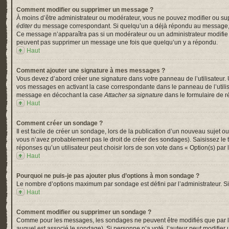
Comment modifier ou supprimer un message ?
À moins d’être administrateur ou modérateur, vous ne pouvez modifier ou su
éditer
du message correspondant. Si quelqu’un a déjà répondu au message, un pe
Ce message n’apparaîtra pas si un modérateur ou un administrateur modifie le 
peuvent pas supprimer un message une fois que quelqu’un y a répondu.
Haut
Comment ajouter une signature à mes messages ?
Vous devez d’abord créer une signature dans votre panneau de l’utilisateur.
vos messages en activant la case correspondante dans le panneau de l’utili
message en décochant la case
Attacher sa signature
dans le formulaire de 
Haut
Comment créer un sondage ?
Il est facile de créer un sondage, lors de la publication d’un nouveau sujet o
vous n’avez probablement pas le droit de créer des sondages). Saisissez le
réponses qu’un utilisateur peut choisir lors de son vote dans « Option(s) par l’
Haut
Pourquoi ne puis-je pas ajouter plus d’options à mon sondage ?
Le nombre d’options maximum par sondage est défini par l’administrateur. Si 
Haut
Comment modifier ou supprimer un sondage ?
Comme pour les messages, les sondages ne peuvent être modifiés que par l’a
auquel est associé le sondage). Si personne n’a voté, l’auteur peut modifier