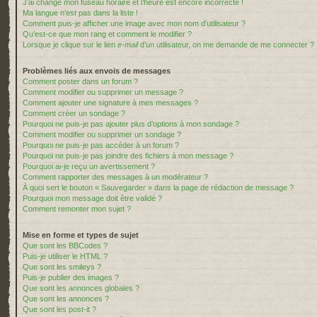
J’ai changé mon fuseau horaire et l’heure est encore incorrecte !
Ma langue n’est pas dans la liste !
Comment puis-je afficher une image avec mon nom d’utilisateur ?
Qu’est-ce que mon rang et comment le modifier ?
Lorsque je clique sur le lien
e-mail
d’un utilisateur, on me demande de me connecter ?
Problèmes liés aux envois de messages
Comment poster dans un forum ?
Comment modifier ou supprimer un message ?
Comment ajouter une signature à mes messages ?
Comment créer un sondage ?
Pourquoi ne puis-je pas ajouter plus d’options à mon sondage ?
Comment modifier ou supprimer un sondage ?
Pourquoi ne puis-je pas accéder à un forum ?
Pourquoi ne puis-je pas joindre des fichiers à mon message ?
Pourquoi ai-je reçu un avertissement ?
Comment rapporter des messages à un modérateur ?
À quoi sert le bouton « Sauvegarder » dans la page de rédaction de message ?
Pourquoi mon message doit être validé ?
Comment remonter mon sujet ?
Mise en forme et types de sujet
Que sont les BBCodes ?
Puis-je utiliser le HTML ?
Que sont les smileys ?
Puis-je publier des images ?
Que sont les annonces globales ?
Que sont les annonces ?
Que sont les post-it ?