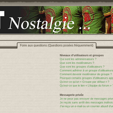
Foire aux questions (Questions posées fréquemment)
Niveaux d’utilisateurs et groupes
Qui sont les administrateurs ?
Que sont les modérateurs ?
Que sont les groupes d’utilisateurs ?
Comment adhérer à un groupe d’utilisateurs
Comment devenir modérateur de groupe ?
Pourquoi certains groupes d’utilisateurs ap
Qu’est-ce qu’un « Groupe par défaut » ?
Qu’est-ce que le lien « L’équipe du forum » 
Messagerie privée
Je ne peux pas envoyer de messages privé
Je reçois sans arrêt des messages indésira
J’ai reçu un e-mail ou un courrier abusif d’un