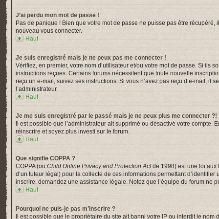
J’ai perdu mon mot de passe !
Pas de panique ! Bien que votre mot de passe ne puisse pas être récupéré, il p
nouveau vous connecter.
Haut
Je suis enregistré mais je ne peux pas me connecter !
Vérifiez, en premier, votre nom d’utilisateur et/ou votre mot de passe. Si ils s
instructions reçues. Certains forums nécessitent que toute nouvelle inscripti
reçu un e-mail, suivez ses instructions. Si vous n’avez pas reçu d’e-mail, il s
l’administrateur.
Haut
Je me suis enregistré par le passé mais je ne peux plus me connecter ?!
Il est possible que l’administrateur ait supprimé ou désactivé votre compte. En
réinscrire et soyez plus investi sur le forum.
Haut
Que signifie COPPA ?
COPPA (ou
Child Online Privacy and Protection Act
de 1998) est une loi aux 
d’un tuteur légal) pour la collecte de ces informations permettant d’identifi
inscrire, demandez une assistance légale. Notez que l’équipe du forum ne peu
Haut
Pourquoi ne puis-je pas m’inscrire ?
Il est possible que le propriétaire du site ait banni votre IP ou interdit le n