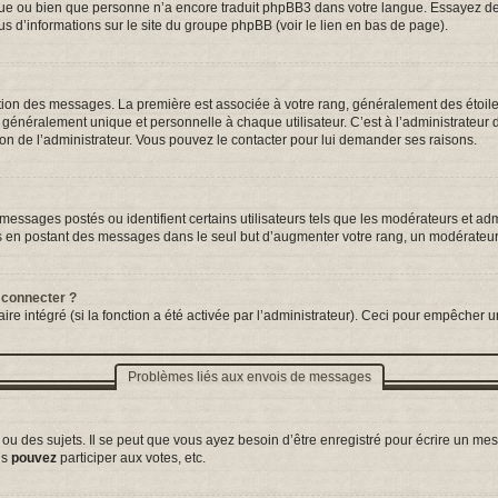
ngue ou bien que personne n’a encore traduit phpBB3 dans votre langue. Essayez de d
us d’informations sur le site du groupe phpBB (voir le lien en bas de page).
tation des messages. La première est associée à votre rang, généralement des étoil
néralement unique et personnelle à chaque utilisateur. C’est à l’administrateur d’a
sion de l’administrateur. Vous pouvez le contacter pour lui demander ses raisons.
essages postés ou identifient certains utilisateurs tels que les modérateurs et adm
ums en postant des messages dans le seul but d’augmenter votre rang, un modérateu
 connecter ?
ire intégré (si la fonction a été activée par l’administrateur). Ceci pour empêcher un
Problèmes liés aux envois de messages
 des sujets. Il se peut que vous ayez besoin d’être enregistré pour écrire un mes
us
pouvez
participer aux votes, etc.