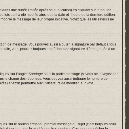
ans une durée limitée après sa publication) en cliquant sur le bouton
is qu’il a été modifié ainsi que la date et l’heure de la dernière édition.
odifié le message de leur propre initiative. Notez que les utilisateurs ne
ction de message. Vous pouvez aussi ajouter la signature par défaut à tous
 la suite, vous pourrez toujours empêcher une signature d’être ajoutée à un
liquez sur l’onglet
Sondage
sous la partie message (si vous ne le voyez pas,
 dans le champ des réponses. Vous pouvez aussi indiquer le nombre de
itée) et enfin permettre aux utilisateurs de modifier leur vote.
iquez sur le bouton
éditer
du premier message du sujet (c’est toujours celui
istrateurs peuvent le modifier ou le supprimer. Ceci pour empêcher le