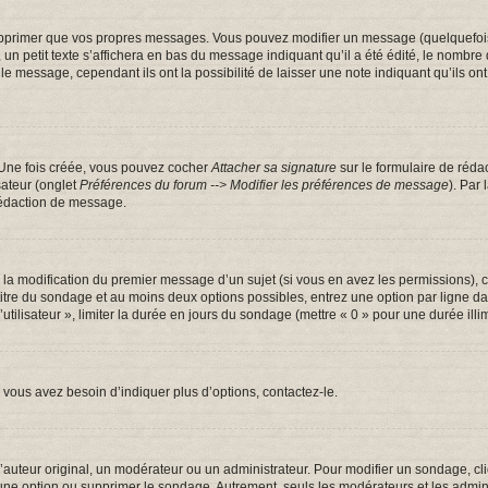
pprimer que vos propres messages. Vous pouvez modifier un message (quelquefois d
tit texte s’affichera en bas du message indiquant qu’il a été édité, le nombre de fo
message, cependant ils ont la possibilité de laisser une note indiquant qu’ils ont m
 Une fois créée, vous pouvez cocher
Attacher sa signature
sur le formulaire de réda
sateur (onglet
Préférences du forum --> Modifier les préférences de message
). Par
rédaction de message.
u la modification du premier message d’un sujet (si vous en avez les permissions), c
 titre du sondage et au moins deux options possibles, entrez une option par ligne
utilisateur », limiter la durée en jours du sondage (mettre « 0 » pour une durée illim
vous avez besoin d’indiquer plus d’options, contactez-le.
uteur original, un modérateur ou un administrateur. Pour modifier un sondage, cl
 une option ou supprimer le sondage. Autrement, seuls les modérateurs et les admin