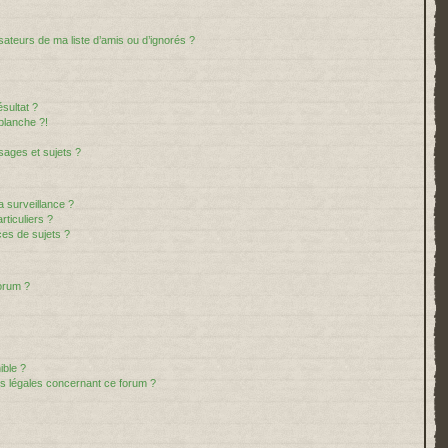
sateurs de ma liste d’amis ou d’ignorés ?
sultat ?
blanche ?!
ages et sujets ?
la surveillance ?
ticuliers ?
es de sujets ?
forum ?
ible ?
ns légales concernant ce forum ?