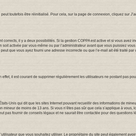
eut toutefois être réinitialisé. Pour cela, sur la page de connexion, cliquez sur
J’a
ont corrects, il y a deux possibilités. Si la gestion COPPA est active et si vous avez 
on soit activée par vous-même ou par l’administrateur avant que vous puissiez vous c
e peut que vous ayez fourni une adresse incorrecte ou que l’e-mail ait été traité par 
 effet, il est courant de supprimer régulièrement les utilisateurs ne postant pas pou
États-Unis qui dit que les sites Internet pouvant recueillir des informations de mi
er un mineur de moins de 13 ans. Si vous n’êtes pas sûr que cela s’applique à vous, 
t pas fournir de conseils légaux et ne saurait être contactée pour des questions lé
om d’utilisateur que vous souhaitez utiliser. Le propriétaire du site peut également a