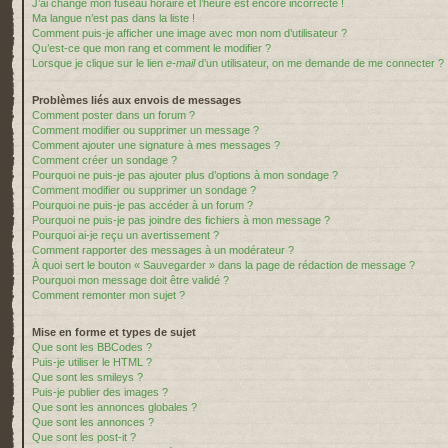
J’ai changé mon fuseau horaire et l’heure est encore incorrecte !
Ma langue n’est pas dans la liste !
Comment puis-je afficher une image avec mon nom d’utilisateur ?
Qu’est-ce que mon rang et comment le modifier ?
Lorsque je clique sur le lien
e-mail
d’un utilisateur, on me demande de me connecter ?
Problèmes liés aux envois de messages
Comment poster dans un forum ?
Comment modifier ou supprimer un message ?
Comment ajouter une signature à mes messages ?
Comment créer un sondage ?
Pourquoi ne puis-je pas ajouter plus d’options à mon sondage ?
Comment modifier ou supprimer un sondage ?
Pourquoi ne puis-je pas accéder à un forum ?
Pourquoi ne puis-je pas joindre des fichiers à mon message ?
Pourquoi ai-je reçu un avertissement ?
Comment rapporter des messages à un modérateur ?
À quoi sert le bouton « Sauvegarder » dans la page de rédaction de message ?
Pourquoi mon message doit être validé ?
Comment remonter mon sujet ?
Mise en forme et types de sujet
Que sont les BBCodes ?
Puis-je utiliser le HTML ?
Que sont les smileys ?
Puis-je publier des images ?
Que sont les annonces globales ?
Que sont les annonces ?
Que sont les post-it ?