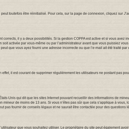
eut toutefois être réinitialisé. Pour cela, sur la page de connexion, cliquez sur
J’a
ont corrects, il y a deux possibilités. Si la gestion COPPA est active et si vous avez 
on soit activée par vous-même ou par l’administrateur avant que vous puissiez vous c
e peut que vous ayez fourni une adresse incorrecte ou que l’e-mail ait été traité par 
 effet, il est courant de supprimer régulièrement les utilisateurs ne postant pas pou
États-Unis qui dit que les sites Internet pouvant recueillir des informations de mi
er un mineur de moins de 13 ans. Si vous n’êtes pas sûr que cela s’applique à vous, 
t pas fournir de conseils légaux et ne saurait être contactée pour des questions lé
om d’utilisateur que vous souhaitez utiliser. Le propriétaire du site peut également a