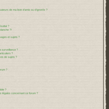
sateurs de ma liste d’amis ou d’ignorés ?
sultat ?
blanche ?!
ages et sujets ?
la surveillance ?
ticuliers ?
es de sujets ?
forum ?
ible ?
ns légales concernant ce forum ?