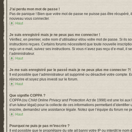
J’ai perdu mon mot de passe !
Pas de panique ! Bien que votre mot de passe ne puisse pas être récupéré, il p
nouveau vous connecter.
Haut
Je suis enregistré mais je ne peux pas me connecter !
Vérifiez, en premier, votre nom d’utilisateur et/ou votre mot de passe. Si ils s
instructions reçues. Certains forums nécessitent que toute nouvelle inscripti
reçu un e-mail, suivez ses instructions. Si vous n’avez pas reçu d’e-mail, il s
l’administrateur.
Haut
Je me suis enregistré par le passé mais je ne peux plus me connecter ?!
Il est possible que l’administrateur ait supprimé ou désactivé votre compte. En
réinscrire et soyez plus investi sur le forum.
Haut
Que signifie COPPA ?
COPPA (ou
Child Online Privacy and Protection Act
de 1998) est une loi aux 
d’un tuteur légal) pour la collecte de ces informations permettant d’identifi
inscrire, demandez une assistance légale. Notez que l’équipe du forum ne peu
Haut
Pourquoi ne puis-je pas m’inscrire ?
Il est possible que le propriétaire du site ait banni votre IP ou interdit le n