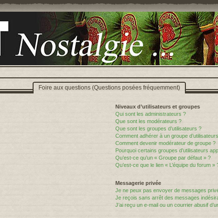
Foire aux questions (Questions posées fréquemment)
Niveaux d’utilisateurs et groupes
Qui sont les administrateurs ?
Que sont les modérateurs ?
Que sont les groupes d’utilisateurs ?
Comment adhérer à un groupe d’utilisateurs
Comment devenir modérateur de groupe ?
Pourquoi certains groupes d’utilisateurs ap
Qu’est-ce qu’un « Groupe par défaut » ?
Qu’est-ce que le lien « L’équipe du forum » 
Messagerie privée
Je ne peux pas envoyer de messages privé
Je reçois sans arrêt des messages indésira
J’ai reçu un e-mail ou un courrier abusif d’un