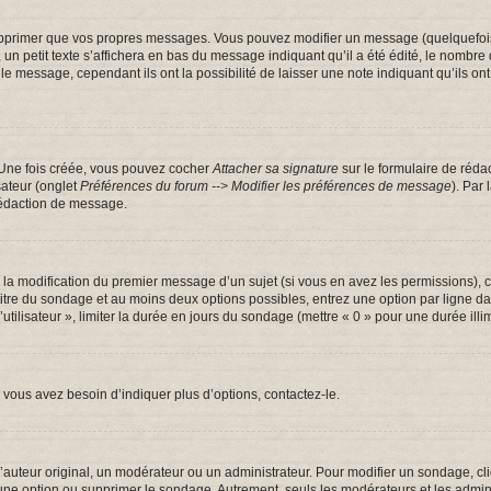
pprimer que vos propres messages. Vous pouvez modifier un message (quelquefois d
tit texte s’affichera en bas du message indiquant qu’il a été édité, le nombre de fo
message, cependant ils ont la possibilité de laisser une note indiquant qu’ils ont m
 Une fois créée, vous pouvez cocher
Attacher sa signature
sur le formulaire de réda
sateur (onglet
Préférences du forum --> Modifier les préférences de message
). Par
rédaction de message.
u la modification du premier message d’un sujet (si vous en avez les permissions), c
 titre du sondage et au moins deux options possibles, entrez une option par ligne
utilisateur », limiter la durée en jours du sondage (mettre « 0 » pour une durée illim
vous avez besoin d’indiquer plus d’options, contactez-le.
uteur original, un modérateur ou un administrateur. Pour modifier un sondage, cl
 une option ou supprimer le sondage. Autrement, seuls les modérateurs et les admin