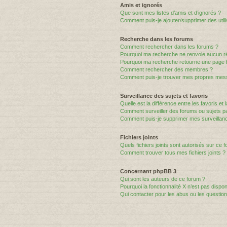
Amis et ignorés
Que sont mes listes d’amis et d’ignorés ?
Comment puis-je ajouter/supprimer des utili
Recherche dans les forums
Comment rechercher dans les forums ?
Pourquoi ma recherche ne renvoie aucun ré
Pourquoi ma recherche retourne une page 
Comment rechercher des membres ?
Comment puis-je trouver mes propres mess
Surveillance des sujets et favoris
Quelle est la différence entre les favoris et 
Comment surveiller des forums ou sujets par
Comment puis-je supprimer mes surveillanc
Fichiers joints
Quels fichiers joints sont autorisés sur ce 
Comment trouver tous mes fichiers joints ?
Concernant phpBB 3
Qui sont les auteurs de ce forum ?
Pourquoi la fonctionnalité X n’est pas dispon
Qui contacter pour les abus ou les questio