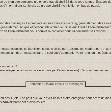
ngue ou bien que personne n’a encore traduit phpBB3 dans votre langue. Essayez de d
us d’informations sur le site du groupe phpBB (voir le lien en bas de page).
tation des messages. La première est associée à votre rang, généralement des étoil
néralement unique et personnelle à chaque utilisateur. C’est à l’administrateur d’a
sion de l’administrateur. Vous pouvez le contacter pour lui demander ses raisons.
essages postés ou identifient certains utilisateurs tels que les modérateurs et adm
ums en postant des messages dans le seul but d’augmenter votre rang, un modérateu
 connecter ?
ire intégré (si la fonction a été activée par l’administrateur). Ceci pour empêcher un
Problèmes liés aux envois de messages
 des sujets. Il se peut que vous ayez besoin d’être enregistré pour écrire un mes
us
pouvez
participer aux votes, etc.