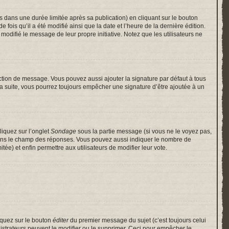
ans une durée limitée après sa publication) en cliquant sur le bouton
is qu’il a été modifié ainsi que la date et l’heure de la dernière édition.
odifié le message de leur propre initiative. Notez que les utilisateurs ne
ction de message. Vous pouvez aussi ajouter la signature par défaut à tous
 la suite, vous pourrez toujours empêcher une signature d’être ajoutée à un
liquez sur l’onglet
Sondage
sous la partie message (si vous ne le voyez pas,
 dans le champ des réponses. Vous pouvez aussi indiquer le nombre de
itée) et enfin permettre aux utilisateurs de modifier leur vote.
iquez sur le bouton
éditer
du premier message du sujet (c’est toujours celui
istrateurs peuvent le modifier ou le supprimer. Ceci pour empêcher le