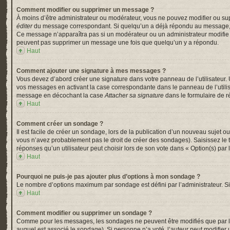
Comment modifier ou supprimer un message ?
À moins d’être administrateur ou modérateur, vous ne pouvez modifier ou su
éditer
du message correspondant. Si quelqu’un a déjà répondu au message, un pe
Ce message n’apparaîtra pas si un modérateur ou un administrateur modifie le 
peuvent pas supprimer un message une fois que quelqu’un y a répondu.
Haut
Comment ajouter une signature à mes messages ?
Vous devez d’abord créer une signature dans votre panneau de l’utilisateur.
vos messages en activant la case correspondante dans le panneau de l’utili
message en décochant la case
Attacher sa signature
dans le formulaire de 
Haut
Comment créer un sondage ?
Il est facile de créer un sondage, lors de la publication d’un nouveau sujet o
vous n’avez probablement pas le droit de créer des sondages). Saisissez le
réponses qu’un utilisateur peut choisir lors de son vote dans « Option(s) par l’
Haut
Pourquoi ne puis-je pas ajouter plus d’options à mon sondage ?
Le nombre d’options maximum par sondage est défini par l’administrateur. Si 
Haut
Comment modifier ou supprimer un sondage ?
Comme pour les messages, les sondages ne peuvent être modifiés que par l’a
auquel est associé le sondage). Si personne n’a voté, l’auteur peut modifier