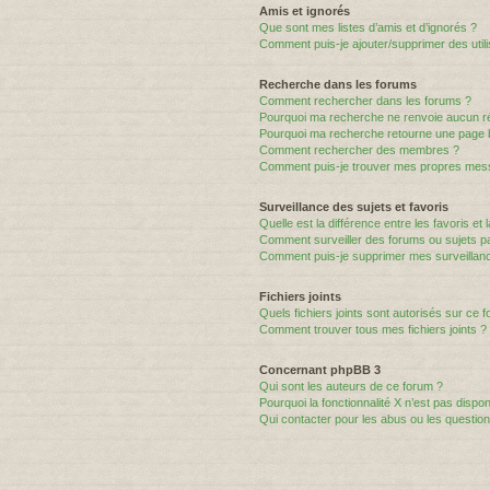
Amis et ignorés
Que sont mes listes d’amis et d’ignorés ?
Comment puis-je ajouter/supprimer des utili
Recherche dans les forums
Comment rechercher dans les forums ?
Pourquoi ma recherche ne renvoie aucun ré
Pourquoi ma recherche retourne une page 
Comment rechercher des membres ?
Comment puis-je trouver mes propres mess
Surveillance des sujets et favoris
Quelle est la différence entre les favoris et 
Comment surveiller des forums ou sujets par
Comment puis-je supprimer mes surveillanc
Fichiers joints
Quels fichiers joints sont autorisés sur ce 
Comment trouver tous mes fichiers joints ?
Concernant phpBB 3
Qui sont les auteurs de ce forum ?
Pourquoi la fonctionnalité X n’est pas dispon
Qui contacter pour les abus ou les questio