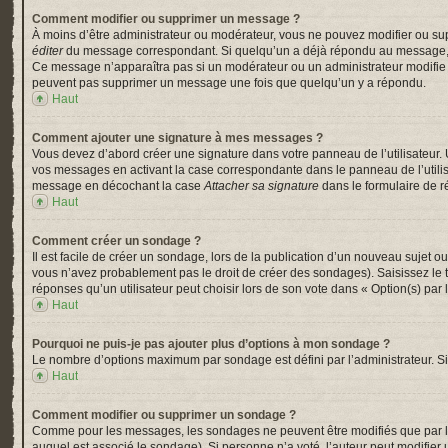
Comment modifier ou supprimer un message ?
À moins d’être administrateur ou modérateur, vous ne pouvez modifier ou su
éditer
du message correspondant. Si quelqu’un a déjà répondu au message, un pe
Ce message n’apparaîtra pas si un modérateur ou un administrateur modifie le 
peuvent pas supprimer un message une fois que quelqu’un y a répondu.
Haut
Comment ajouter une signature à mes messages ?
Vous devez d’abord créer une signature dans votre panneau de l’utilisateur.
vos messages en activant la case correspondante dans le panneau de l’utili
message en décochant la case
Attacher sa signature
dans le formulaire de 
Haut
Comment créer un sondage ?
Il est facile de créer un sondage, lors de la publication d’un nouveau sujet o
vous n’avez probablement pas le droit de créer des sondages). Saisissez le
réponses qu’un utilisateur peut choisir lors de son vote dans « Option(s) par l’
Haut
Pourquoi ne puis-je pas ajouter plus d’options à mon sondage ?
Le nombre d’options maximum par sondage est défini par l’administrateur. Si 
Haut
Comment modifier ou supprimer un sondage ?
Comme pour les messages, les sondages ne peuvent être modifiés que par l’a
auquel est associé le sondage). Si personne n’a voté, l’auteur peut modifier