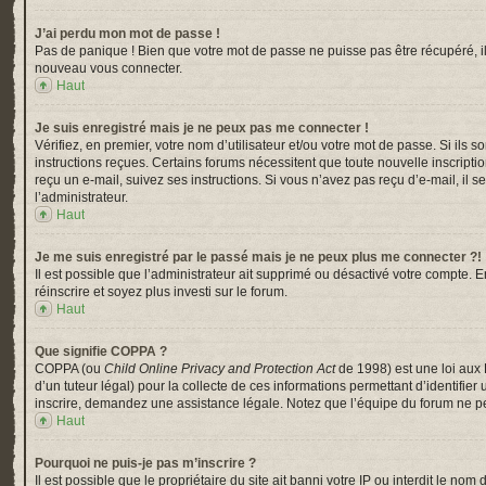
J’ai perdu mon mot de passe !
Pas de panique ! Bien que votre mot de passe ne puisse pas être récupéré, il p
nouveau vous connecter.
Haut
Je suis enregistré mais je ne peux pas me connecter !
Vérifiez, en premier, votre nom d’utilisateur et/ou votre mot de passe. Si ils s
instructions reçues. Certains forums nécessitent que toute nouvelle inscripti
reçu un e-mail, suivez ses instructions. Si vous n’avez pas reçu d’e-mail, il s
l’administrateur.
Haut
Je me suis enregistré par le passé mais je ne peux plus me connecter ?!
Il est possible que l’administrateur ait supprimé ou désactivé votre compte. En
réinscrire et soyez plus investi sur le forum.
Haut
Que signifie COPPA ?
COPPA (ou
Child Online Privacy and Protection Act
de 1998) est une loi aux 
d’un tuteur légal) pour la collecte de ces informations permettant d’identifi
inscrire, demandez une assistance légale. Notez que l’équipe du forum ne peu
Haut
Pourquoi ne puis-je pas m’inscrire ?
Il est possible que le propriétaire du site ait banni votre IP ou interdit le n