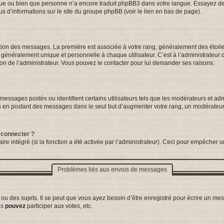
ngue ou bien que personne n’a encore traduit phpBB3 dans votre langue. Essayez de d
us d’informations sur le site du groupe phpBB (voir le lien en bas de page).
tation des messages. La première est associée à votre rang, généralement des étoil
néralement unique et personnelle à chaque utilisateur. C’est à l’administrateur d’a
sion de l’administrateur. Vous pouvez le contacter pour lui demander ses raisons.
essages postés ou identifient certains utilisateurs tels que les modérateurs et adm
ums en postant des messages dans le seul but d’augmenter votre rang, un modérateu
 connecter ?
ire intégré (si la fonction a été activée par l’administrateur). Ceci pour empêcher un
Problèmes liés aux envois de messages
 des sujets. Il se peut que vous ayez besoin d’être enregistré pour écrire un mes
us
pouvez
participer aux votes, etc.