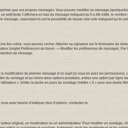
pprimer que vos propres messages. Vous pouvez modifier un message (quelquefois d
tit texte s’affichera en bas du message indiquant qu’il a été édité, le nombre de fo
message, cependant ils ont la possibilité de laisser une note indiquant qu’ils ont m
 Une fois créée, vous pouvez cocher
Attacher sa signature
sur le formulaire de réda
sateur (onglet
Préférences du forum --> Modifier les préférences de message
). Par
rédaction de message.
u la modification du premier message d’un sujet (si vous en avez les permissions), c
 titre du sondage et au moins deux options possibles, entrez une option par ligne
utilisateur », limiter la durée en jours du sondage (mettre « 0 » pour une durée illim
vous avez besoin d’indiquer plus d’options, contactez-le.
uteur original, un modérateur ou un administrateur. Pour modifier un sondage, cl
 une option ou supprimer le sondage. Autrement, seuls les modérateurs et les admin