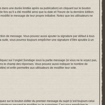
ans une durée limitée après sa publication) en cliquant sur le bouton
is qu’il a été modifié ainsi que la date et l’heure de la dernière édition.
odifié le message de leur propre initiative. Notez que les utilisateurs ne
ction de message. Vous pouvez aussi ajouter la signature par défaut à tous
 la suite, vous pourrez toujours empêcher une signature d’être ajoutée à un
liquez sur l’onglet
Sondage
sous la partie message (si vous ne le voyez pas,
 dans le champ des réponses. Vous pouvez aussi indiquer le nombre de
itée) et enfin permettre aux utilisateurs de modifier leur vote.
iquez sur le bouton
éditer
du premier message du sujet (c’est toujours celui
istrateurs peuvent le modifier ou le supprimer. Ceci pour empêcher le