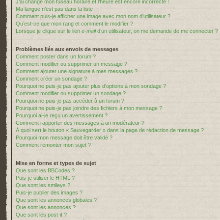
J’ai changé mon fuseau horaire et l’heure est encore incorrecte !
Ma langue n’est pas dans la liste !
Comment puis-je afficher une image avec mon nom d’utilisateur ?
Qu’est-ce que mon rang et comment le modifier ?
Lorsque je clique sur le lien
e-mail
d’un utilisateur, on me demande de me connecter ?
Problèmes liés aux envois de messages
Comment poster dans un forum ?
Comment modifier ou supprimer un message ?
Comment ajouter une signature à mes messages ?
Comment créer un sondage ?
Pourquoi ne puis-je pas ajouter plus d’options à mon sondage ?
Comment modifier ou supprimer un sondage ?
Pourquoi ne puis-je pas accéder à un forum ?
Pourquoi ne puis-je pas joindre des fichiers à mon message ?
Pourquoi ai-je reçu un avertissement ?
Comment rapporter des messages à un modérateur ?
À quoi sert le bouton « Sauvegarder » dans la page de rédaction de message ?
Pourquoi mon message doit être validé ?
Comment remonter mon sujet ?
Mise en forme et types de sujet
Que sont les BBCodes ?
Puis-je utiliser le HTML ?
Que sont les smileys ?
Puis-je publier des images ?
Que sont les annonces globales ?
Que sont les annonces ?
Que sont les post-it ?