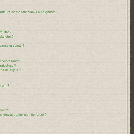
sateurs de ma liste d’amis ou d’ignorés ?
sultat ?
blanche ?!
ages et sujets ?
la surveillance ?
ticuliers ?
es de sujets ?
forum ?
ible ?
ns légales concernant ce forum ?