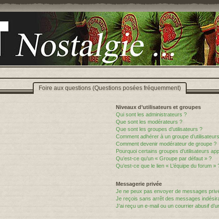
Foire aux questions (Questions posées fréquemment)
Niveaux d’utilisateurs et groupes
Qui sont les administrateurs ?
Que sont les modérateurs ?
Que sont les groupes d’utilisateurs ?
Comment adhérer à un groupe d’utilisateurs
Comment devenir modérateur de groupe ?
Pourquoi certains groupes d’utilisateurs ap
Qu’est-ce qu’un « Groupe par défaut » ?
Qu’est-ce que le lien « L’équipe du forum » 
Messagerie privée
Je ne peux pas envoyer de messages privé
Je reçois sans arrêt des messages indésira
J’ai reçu un e-mail ou un courrier abusif d’un