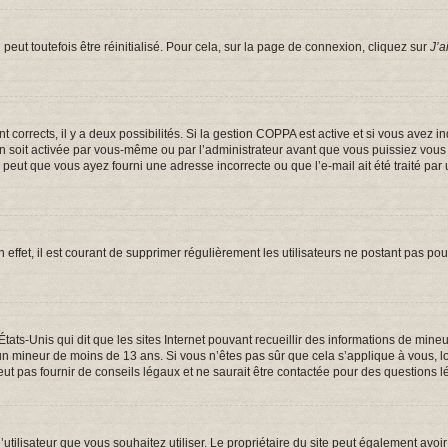
eut toutefois être réinitialisé. Pour cela, sur la page de connexion, cliquez sur
J’a
ont corrects, il y a deux possibilités. Si la gestion COPPA est active et si vous avez 
on soit activée par vous-même ou par l’administrateur avant que vous puissiez vous c
e peut que vous ayez fourni une adresse incorrecte ou que l’e-mail ait été traité par 
 effet, il est courant de supprimer régulièrement les utilisateurs ne postant pas pou
États-Unis qui dit que les sites Internet pouvant recueillir des informations de mi
er un mineur de moins de 13 ans. Si vous n’êtes pas sûr que cela s’applique à vous, 
t pas fournir de conseils légaux et ne saurait être contactée pour des questions lé
om d’utilisateur que vous souhaitez utiliser. Le propriétaire du site peut également a