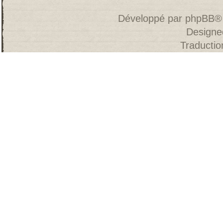
Développé par
phpBB
®
Designe
Traducti