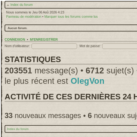
Index du forum
Nous sommes le Jeu 06 Aoû 2026 4:23
Panneau de modération
•
Marquer tous les forums comme lus
Aucun forum.
CONNEXION
•
M’ENREGISTRER
Nom d’utilisateur:
Mot de passe:
STATISTIQUES
203551
message(s) •
6712
sujet(s)
le plus récent est
OlegVon
ACTIVITÉ DE CES DERNIÈRES 24
33
nouveaux messages •
6
nouveaux suj
Index du forum