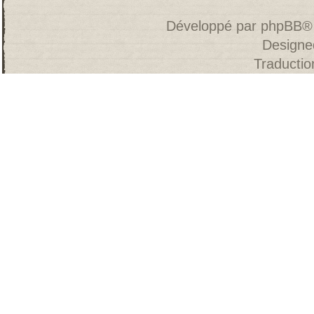
Développé par
phpBB
®
Designe
Traducti