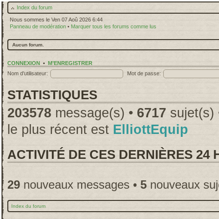
Index du forum
Nous sommes le Ven 07 Aoû 2026 6:44
Panneau de modération
•
Marquer tous les forums comme lus
Aucun forum.
CONNEXION
•
M’ENREGISTRER
Nom d’utilisateur:
Mot de passe:
STATISTIQUES
203578
message(s) •
6717
sujet(s)
le plus récent est
ElliottEquip
ACTIVITÉ DE CES DERNIÈRES 24
29
nouveaux messages •
5
nouveaux suj
Index du forum