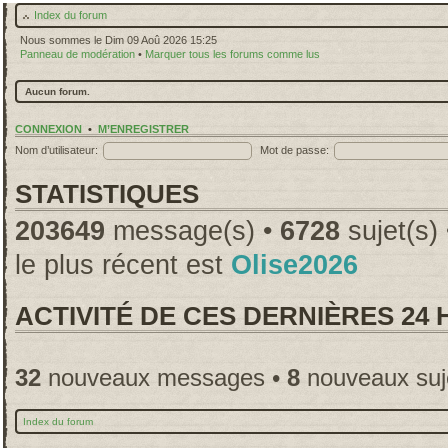
Index du forum
Nous sommes le Dim 09 Aoû 2026 15:25
Panneau de modération
•
Marquer tous les forums comme lus
Aucun forum.
CONNEXION
•
M’ENREGISTRER
Nom d’utilisateur:
Mot de passe:
STATISTIQUES
203649
message(s) •
6728
sujet(s)
le plus récent est
Olise2026
ACTIVITÉ DE CES DERNIÈRES 24
32
nouveaux messages •
8
nouveaux suj
Index du forum