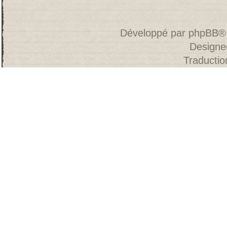
Développé par
phpBB
®
Designe
Traducti