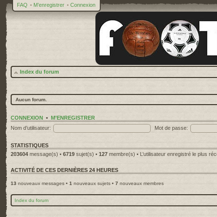
FAQ
•
M’enregistrer
•
Connexion
Index du forum
Aucun forum.
CONNEXION
•
M’ENREGISTRER
Nom d’utilisateur:
Mot de passe:
STATISTIQUES
203604
message(s) •
6719
sujet(s) •
127
membre(s) • L’utilisateur enregistré le plus ré
ACTIVITÉ DE CES DERNIÈRES 24 HEURES
13
nouveaux messages •
1
nouveaux sujets •
7
nouveaux membres
Index du forum