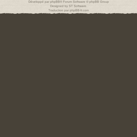
Développé par
phpBB
® Forum Software © phpBB Group
Designed by
ST Software
.
Traduction par
phpBB-fr.com