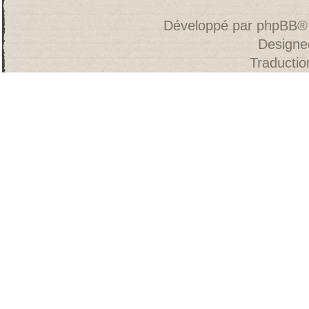
Développé par
phpBB
®
Designe
Traducti