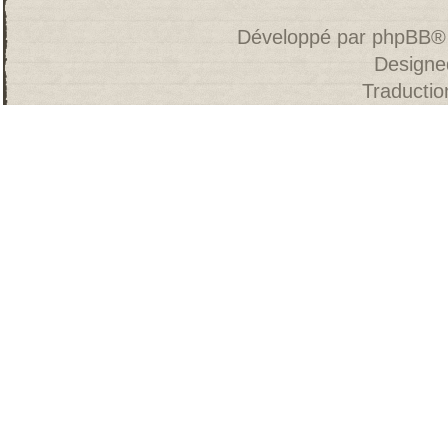
Développé par
phpBB
®
Designe
Traducti