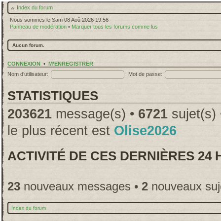
Index du forum
Nous sommes le Sam 08 Aoû 2026 19:56
Panneau de modération
•
Marquer tous les forums comme lus
Aucun forum.
CONNEXION
•
M’ENREGISTRER
Nom d’utilisateur:
Mot de passe:
STATISTIQUES
203621
message(s) •
6721
sujet(s)
le plus récent est
Olise2026
ACTIVITÉ DE CES DERNIÈRES 24
23
nouveaux messages •
2
nouveaux suj
Index du forum