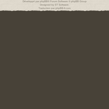
Développé par
phpBB
® Forum Software © phpBB Group
Designed by
ST Software
.
Traduction par
phpBB-fr.com