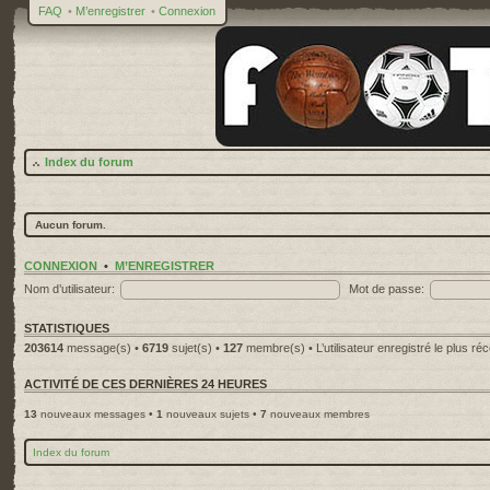
FAQ
•
M’enregistrer
•
Connexion
Index du forum
Aucun forum.
CONNEXION
•
M’ENREGISTRER
Nom d’utilisateur:
Mot de passe:
STATISTIQUES
203614
message(s) •
6719
sujet(s) •
127
membre(s) • L’utilisateur enregistré le plus ré
ACTIVITÉ DE CES DERNIÈRES 24 HEURES
13
nouveaux messages •
1
nouveaux sujets •
7
nouveaux membres
Index du forum