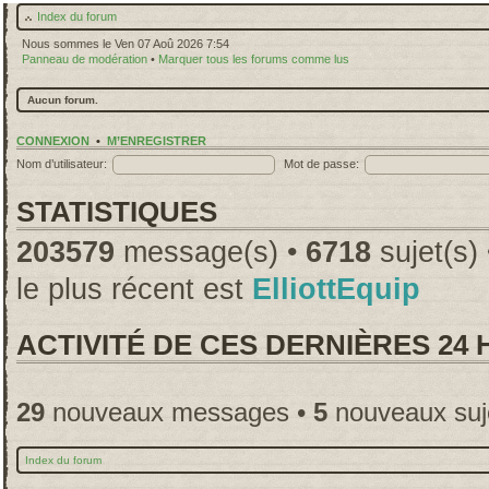
Index du forum
Nous sommes le Ven 07 Aoû 2026 7:54
Panneau de modération
•
Marquer tous les forums comme lus
Aucun forum.
CONNEXION
•
M’ENREGISTRER
Nom d’utilisateur:
Mot de passe:
STATISTIQUES
203579
message(s) •
6718
sujet(s)
le plus récent est
ElliottEquip
ACTIVITÉ DE CES DERNIÈRES 24
29
nouveaux messages •
5
nouveaux suj
Index du forum