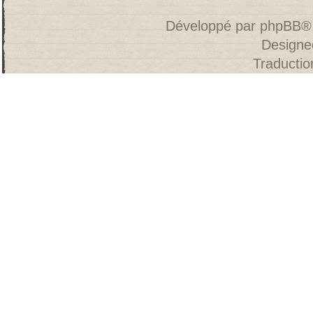
Développé par
phpBB
®
Designe
Traducti