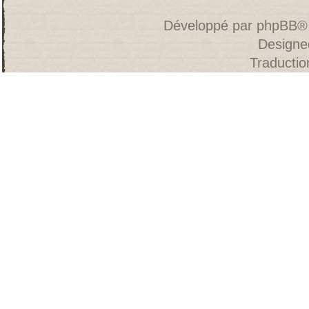
Développé par
phpBB
®
Designe
Traducti