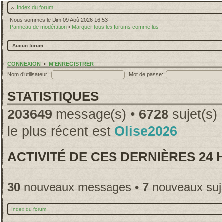
Index du forum
Nous sommes le Dim 09 Aoû 2026 16:53
Panneau de modération
•
Marquer tous les forums comme lus
Aucun forum.
CONNEXION
•
M’ENREGISTRER
Nom d’utilisateur:
Mot de passe:
STATISTIQUES
203649
message(s) •
6728
sujet(s)
le plus récent est
Olise2026
ACTIVITÉ DE CES DERNIÈRES 24
30
nouveaux messages •
7
nouveaux suj
Index du forum