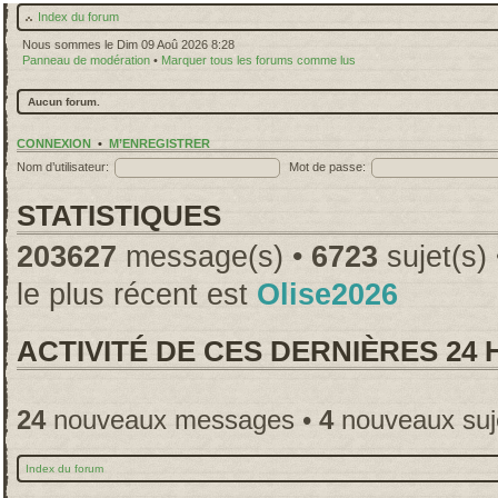
Index du forum
Nous sommes le Dim 09 Aoû 2026 8:28
Panneau de modération
•
Marquer tous les forums comme lus
Aucun forum.
CONNEXION
•
M’ENREGISTRER
Nom d’utilisateur:
Mot de passe:
STATISTIQUES
203627
message(s) •
6723
sujet(s)
le plus récent est
Olise2026
ACTIVITÉ DE CES DERNIÈRES 24
24
nouveaux messages •
4
nouveaux suj
Index du forum