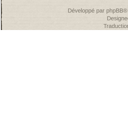
Développé par
phpBB
®
Designe
Traducti