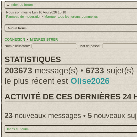
Index du forum
Nous sommes le Lun 10 Aoû 2026 15:18
Panneau de modération
•
Marquer tous les forums comme lus
Aucun forum.
CONNEXION
•
M’ENREGISTRER
Nom d’utilisateur:
Mot de passe:
STATISTIQUES
203673
message(s) •
6733
sujet(s)
le plus récent est
Olise2026
ACTIVITÉ DE CES DERNIÈRES 24
23
nouveaux messages •
5
nouveaux suj
Index du forum