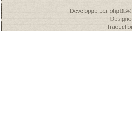
Développé par
phpBB
®
Designe
Traducti