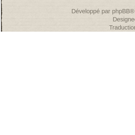
Développé par
phpBB
®
Designe
Traducti