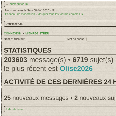
Index du forum
Nous sommes le Sam 08 Aoû 2026 4:54
Panneau de modération
•
Marquer tous les forums comme lus
Aucun forum.
CONNEXION
•
M’ENREGISTRER
Nom d’utilisateur:
Mot de passe:
STATISTIQUES
203603
message(s) •
6719
sujet(s)
le plus récent est
Olise2026
ACTIVITÉ DE CES DERNIÈRES 24
25
nouveaux messages •
2
nouveaux suj
Index du forum