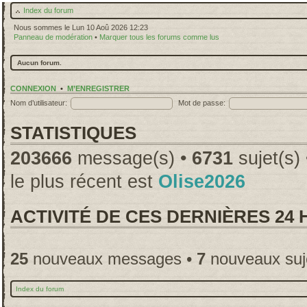
Index du forum
Nous sommes le Lun 10 Aoû 2026 12:23
Panneau de modération
•
Marquer tous les forums comme lus
Aucun forum.
CONNEXION
•
M’ENREGISTRER
Nom d’utilisateur:
Mot de passe:
STATISTIQUES
203666
message(s) •
6731
sujet(s)
le plus récent est
Olise2026
ACTIVITÉ DE CES DERNIÈRES 24
25
nouveaux messages •
7
nouveaux suj
Index du forum