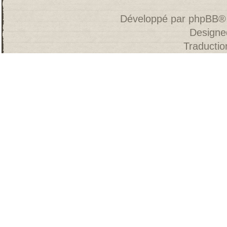
Développé par
phpBB
®
Designe
Traducti