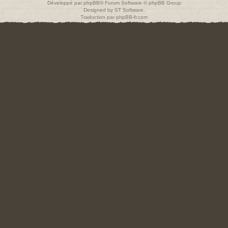
Développé par
phpBB
® Forum Software © phpBB Group
Designed by
ST Software
.
Traduction par
phpBB-fr.com