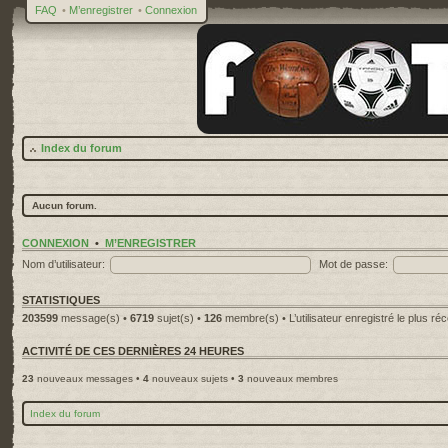
FAQ
•
M’enregistrer
•
Connexion
Index du forum
Aucun forum.
CONNEXION
•
M’ENREGISTRER
Nom d’utilisateur:
Mot de passe:
STATISTIQUES
203599
message(s) •
6719
sujet(s) •
126
membre(s) • L’utilisateur enregistré le plus ré
ACTIVITÉ DE CES DERNIÈRES 24 HEURES
23
nouveaux messages •
4
nouveaux sujets •
3
nouveaux membres
Index du forum