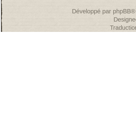
Développé par
phpBB
®
Designe
Traducti