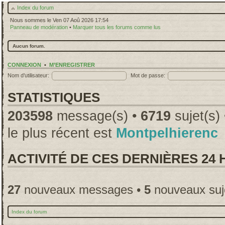
Index du forum
Nous sommes le Ven 07 Aoû 2026 17:54
Panneau de modération
•
Marquer tous les forums comme lus
Aucun forum.
CONNEXION
•
M’ENREGISTRER
Nom d’utilisateur:
Mot de passe:
STATISTIQUES
203598
message(s) •
6719
sujet(s)
le plus récent est
Montpelhierenc
ACTIVITÉ DE CES DERNIÈRES 24
27
nouveaux messages •
5
nouveaux suj
Index du forum