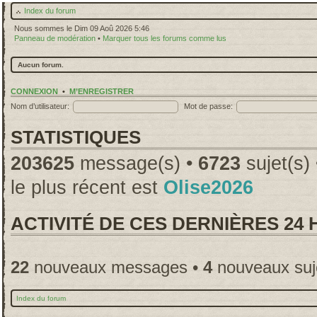
Index du forum
Nous sommes le Dim 09 Aoû 2026 5:46
Panneau de modération
•
Marquer tous les forums comme lus
Aucun forum.
CONNEXION
•
M’ENREGISTRER
Nom d’utilisateur:
Mot de passe:
STATISTIQUES
203625
message(s) •
6723
sujet(s)
le plus récent est
Olise2026
ACTIVITÉ DE CES DERNIÈRES 24
22
nouveaux messages •
4
nouveaux suj
Index du forum