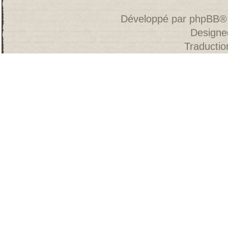
Développé par
phpBB
®
Designe
Traducti