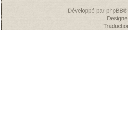
Développé par
phpBB
®
Designe
Traducti