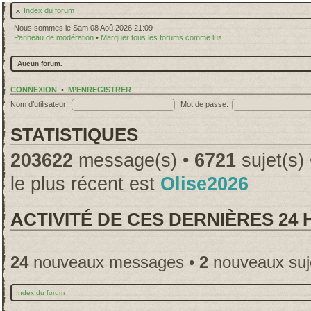
Index du forum
Nous sommes le Sam 08 Aoû 2026 21:09
Panneau de modération
•
Marquer tous les forums comme lus
Aucun forum.
CONNEXION
•
M’ENREGISTRER
Nom d’utilisateur:
Mot de passe:
STATISTIQUES
203622
message(s) •
6721
sujet(s)
le plus récent est
Olise2026
ACTIVITÉ DE CES DERNIÈRES 24
24
nouveaux messages •
2
nouveaux suj
Index du forum