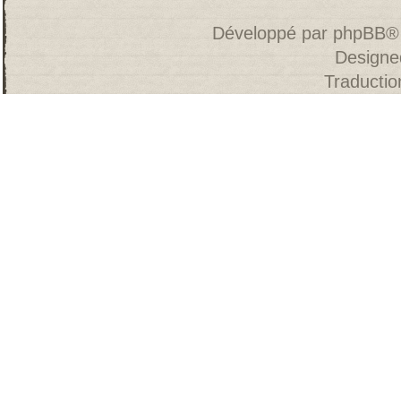
Développé par
phpBB
®
Designe
Traducti