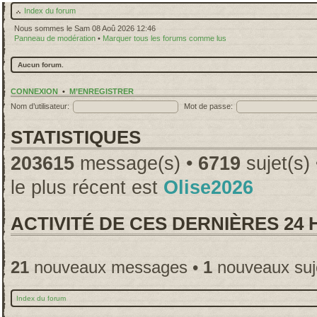
Index du forum
Nous sommes le Sam 08 Aoû 2026 12:46
Panneau de modération
•
Marquer tous les forums comme lus
Aucun forum.
CONNEXION
•
M’ENREGISTRER
Nom d’utilisateur:
Mot de passe:
STATISTIQUES
203615
message(s) •
6719
sujet(s)
le plus récent est
Olise2026
ACTIVITÉ DE CES DERNIÈRES 24
21
nouveaux messages •
1
nouveaux suj
Index du forum