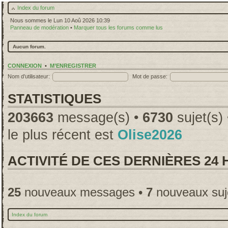
Index du forum
Nous sommes le Lun 10 Aoû 2026 10:39
Panneau de modération
•
Marquer tous les forums comme lus
Aucun forum.
CONNEXION
•
M’ENREGISTRER
Nom d’utilisateur:
Mot de passe:
STATISTIQUES
203663
message(s) •
6730
sujet(s)
le plus récent est
Olise2026
ACTIVITÉ DE CES DERNIÈRES 24
25
nouveaux messages •
7
nouveaux suj
Index du forum