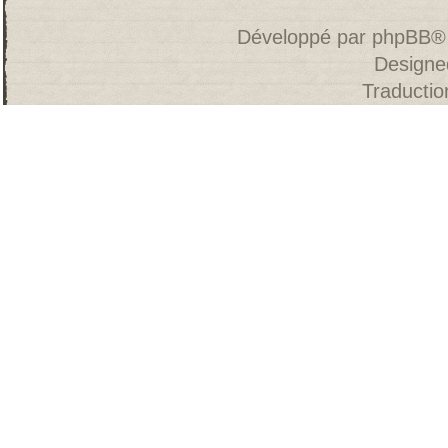
Développé par
phpBB
®
Designe
Traducti