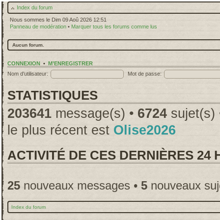
Index du forum
Nous sommes le Dim 09 Aoû 2026 12:51
Panneau de modération
•
Marquer tous les forums comme lus
Aucun forum.
CONNEXION
•
M’ENREGISTRER
Nom d’utilisateur:
Mot de passe:
STATISTIQUES
203641
message(s) •
6724
sujet(s)
le plus récent est
Olise2026
ACTIVITÉ DE CES DERNIÈRES 24
25
nouveaux messages •
5
nouveaux suj
Index du forum