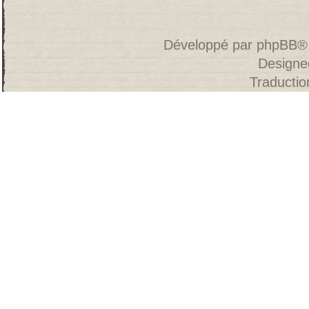
Développé par
phpBB
®
Designe
Traducti