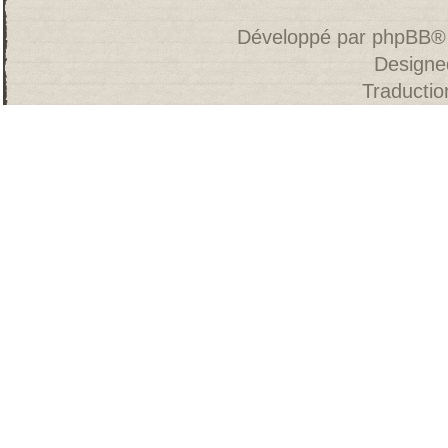
Développé par
phpBB
®
Designe
Traducti