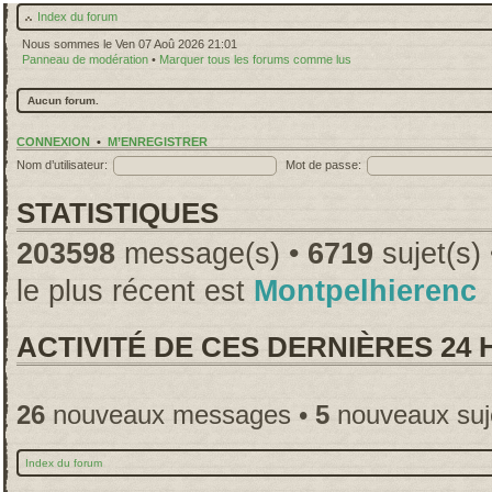
Index du forum
Nous sommes le Ven 07 Aoû 2026 21:01
Panneau de modération
•
Marquer tous les forums comme lus
Aucun forum.
CONNEXION
•
M’ENREGISTRER
Nom d’utilisateur:
Mot de passe:
STATISTIQUES
203598
message(s) •
6719
sujet(s)
le plus récent est
Montpelhierenc
ACTIVITÉ DE CES DERNIÈRES 24
26
nouveaux messages •
5
nouveaux suj
Index du forum