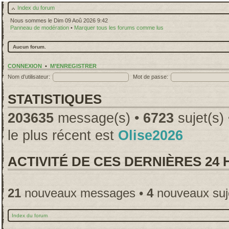
Index du forum
Nous sommes le Dim 09 Aoû 2026 9:42
Panneau de modération
•
Marquer tous les forums comme lus
Aucun forum.
CONNEXION
•
M’ENREGISTRER
Nom d’utilisateur:
Mot de passe:
STATISTIQUES
203635
message(s) •
6723
sujet(s)
le plus récent est
Olise2026
ACTIVITÉ DE CES DERNIÈRES 24
21
nouveaux messages •
4
nouveaux suj
Index du forum