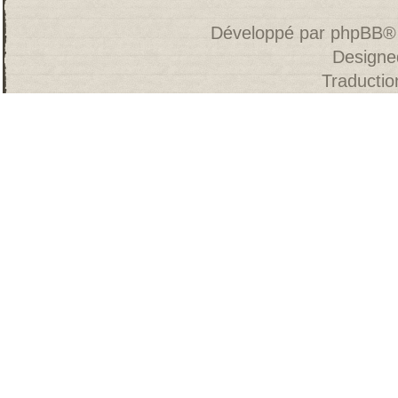
Développé par
phpBB
®
Designe
Traducti