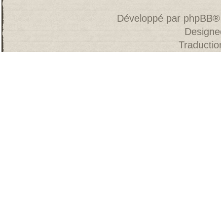
Développé par
phpBB
®
Designe
Traducti