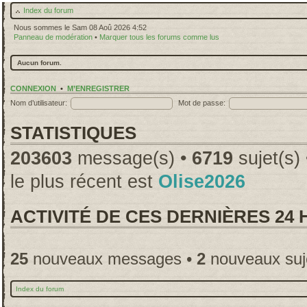
Index du forum
Nous sommes le Sam 08 Aoû 2026 4:52
Panneau de modération
•
Marquer tous les forums comme lus
Aucun forum.
CONNEXION
•
M’ENREGISTRER
Nom d’utilisateur:
Mot de passe:
STATISTIQUES
203603
message(s) •
6719
sujet(s)
le plus récent est
Olise2026
ACTIVITÉ DE CES DERNIÈRES 24
25
nouveaux messages •
2
nouveaux suj
Index du forum